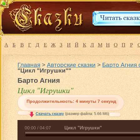
А
Б
В
Г
Д
Е
Ж
З
И
Й
К
Л
М
Н
О
П
Р
Главная
>
Авторские сказки
>
Барто Агния 
"Цикл "Игрушки""
Барто Агния
Цикл "Игрушки"
Продолжительность:
4 минуты 7 секунд
Скачать сказку
(размер файла: 5.66 Мб)
Цикл "Игрушки"
00:00
/
04:07