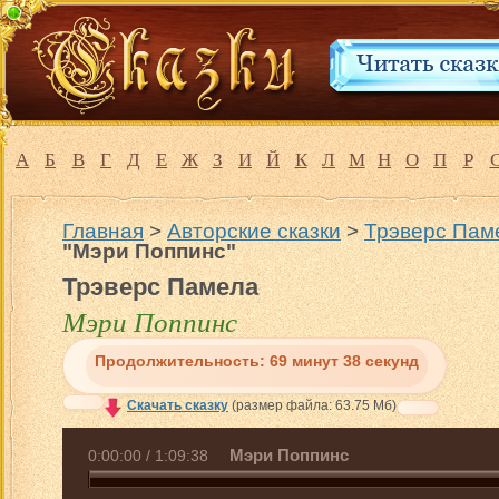
А
Б
В
Г
Д
Е
Ж
З
И
Й
К
Л
М
Н
О
П
Р
Главная
>
Авторские сказки
>
Трэверс Паме
"Мэри Поппинс"
Трэверс Памела
Мэри Поппинс
Продолжительность:
69 минут 38 секунд
Скачать сказку
(размер файла: 63.75 Мб)
Мэри Поппинс
0:00:00
/
1:09:38