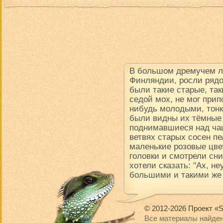
В большом дремучем ле
Финляндии, росли рядо
были такие старые, так
седой мох, не мог прип
нибудь молодыми, тон
были видны их тёмные
поднимавшиеся над чащ
ветвях старых сосен пе
маленькие розовые цве
головки и смотрели сни
хотели сказать: "Ах, н
большими и такими же
© 2012-2026 Проект «S
Все материалы найден