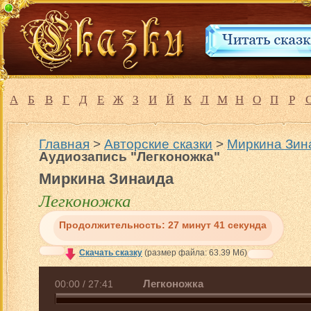
А
Б
В
Г
Д
Е
Ж
З
И
Й
К
Л
М
Н
О
П
Р
Главная
>
Авторские сказки
>
Миркина Зин
Аудиозапись "Легконожка"
Миркина Зинаида
Легконожка
Продолжительность:
27 минут 41 секунда
Скачать сказку
(размер файла: 63.39 Мб)
Легконожка
00:00
/
27:41