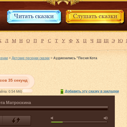
К
Л
М
Н
О
П
Р
С
Т
У
Ф
Х
Ц
Ч
Ш
Щ
Э
Ю
сенки
>
Детские песенки сказки
>
Аудиозапись "Песня Кота
асов 35 секунд
Добавить эту сказку в закладки
йла: 0.54 Мб)
ота Матроскина