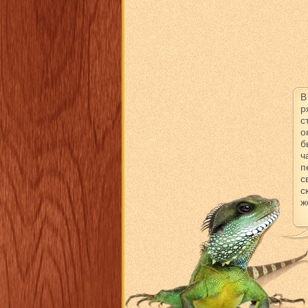
В
р
с
о
б
ч
п
с
с
ж