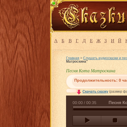
А
Б
В
Г
Д
Е
Ж
З
И
Й
Главная
>
Слушать аудиосказки и пе
Матроскина"
Песня Кота Матроскина
Продолжительность:
0 ч
Скачать сказку
(размер фа
Песня К
00:00
/
00:35