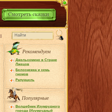
Я
Рекомендуем
Джельсомино в Стране
Лжецов
Белоснежка и семь
гномов
Рапунцель
Популярные
Волшебник Изумрудного
города (Изумрудный