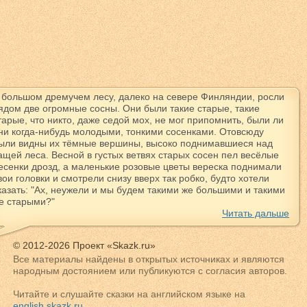
 большом дремучем лесу, далеко на севере Финляндии, росли
ядом две огромные сосны. Они были такие старые, такие
тарые, что никто, даже седой мох, не мог припомнить, были ли
ни когда-нибудь молодыми, тонкими сосенками. Отовсюду
ыли видны их тёмные вершины, высоко поднимавшиеся над
ащей леса. Весной в густых ветвях старых сосен пел весёлые
есенки дрозд, а маленькие розовые цветы вереска поднимали
вои головки и смотрели снизу вверх так робко, будто хотели
казать: "Ах, неужели и мы будем такими же большими и такими
е старыми?"
Читать дальше
© 2012-2026 Проект «Skazk.ru»
Все материалы найдены в открытых источниках и являются
народным достоянием или публикуются с согласия авторов.
Читайте и слушайте сказки на английском языке на
english.skazk.ru