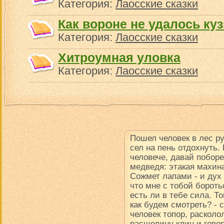
Категория:
Лаосские сказки
Как вороне не удалось ку
Категория:
Лаосские сказки
Хитроумная уловка
Категория:
Лаосские сказки
Пошел человек в лес р
сел на пень отдохнуть.
человече, давай поборе
медведя: этакая махина
Сожмет лапами - и дух в
что мне с тобой борот
есть ли в тебе сила. Т
как будем смотреть? -
человек топор, расколол
расщелину клин и говор