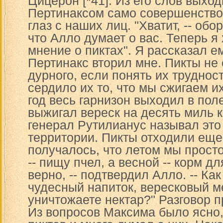
Цицерон [*41]. Из его слов выход
Пертинаксом само совершенство
глаз с наших лиц. "Хватит, -- обо
что Алло думает о вас. Теперь я
мнение о пиктах". Я рассказал ем
Пертинакс вторил мне. Пикты не
дурного, если понять их труднос
сердило их то, что мы сжигаем и
год весь гарнизон выходил в пол
выжигал вереск на десять миль 
генерал Рутилианус называл это
территории. Пикты отходили еще
получалось, что летом мы прост
-- пищу пчел, а весной -- корм дл
верно, -- подтвердил Алло. -- Ка
чудесный напиток, вересковый м
уничтожаете нектар?" Разговор 
Из вопросов Максима было ясно,