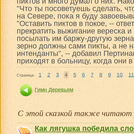
пиктов и много думал о них. Нак
"Что ты посоветуешь сделать, ч
на Севере, пока я буду завоевы
"Оставить пиктов в покое, -- отве
прекратить выжигание вереска и
посылать им баржу-другую зерна
зерно должны сами пикты, а не 
интенданты", -- добавил Пертинак
приходят в больницу, когда они в
1
2
3
4
5
6
7
8
9
10
11
Страница:
Гимн Деревьям
С этой сказкой также читают
Как лягушка победила сл