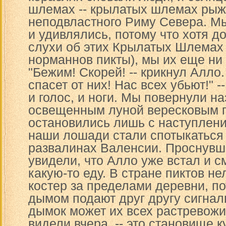
шлемах -- крылатых шлемах рыж
неподвластного Риму Севера. Мы
и удивлялись, потому что хотя д
слухи об этих Крылатых Шлемах 
норманнов пикты), мы их еще ни 
"Бежим! Скорей! -- крикнул Алло.
спасет от них! Нас всех убьют!" 
и голос, и ноги. Мы повернули н
освещенным луной вересковым 
остановились лишь с наступлени
наши лошади стали спотыкаться
развалинах Валенсии. Проснувш
увидели, что Алло уже встал и с
какую-то еду. В стране пиктов не
костер за пределами деревни, по
дымом подают друг другу сигнал
дымок может их всех растревожит
видели вчера, -- это становище ку