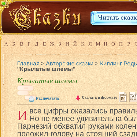
А
Б
В
Г
Д
Е
Ж
З
И
Й
К
Л
М
Н
О
П
Р
Главная
>
Авторские сказки
>
Киплинг Редь
"Крылатые шлемы"
Крылатые шлемы
Скачать в формате
Распечатать
И
все цифры оказались правил
Но не менее удивительна был
Парнезий обхватил руками колен
положил голову на стоящий сзади