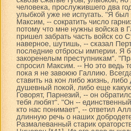
человека, прослужившего два го
улыбкой уже не испугать. "Я был
Максим, -- сократить число гарни
потому что мне нужны войска в 
пришел забрать часть войск со С
наверное, шутишь, -- сказал Перт
последние отбросы империи. Я 
закоренелым преступникам". "Пр
спросил Максим. -- Но это ведь 
пока я не завоюю Галлию. Всегд
ставить на кон либо жизнь, либо
душевный покой, либо еще какую
Говорят, Парнезий, -- он обратилс
тебя любят". "Он -- единственны
кто нас понимает", -- ответил Ал
длинную речь о наших добродет
Размалеванный старик ораторст