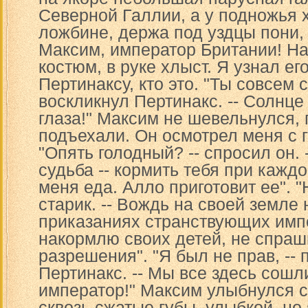
Северной Галлии, а у подножья 
ложбине, держа под уздцы пони,
Максим, император Британии! На
костюм, в руке хлыст. Я узнал ег
Пертинаксу, кто это. "Ты совсем с
воскликнул Пертинакс. -- Солнце
глаза!" Максим не шевельнулся, 
подъехали. Он осмотрел меня с г
"Опять голодный? -- спросил он. 
судьба -- кормить тебя при каждо
меня еда. Алло приготовит ее". "Н
старик. -- Вождь на своей земле
приказаниях странствующих имп
накормлю своих детей, не спраш
разрешения". "Я был не прав, --
Пертинакс. -- Мы все здесь сошли
император!" Максим улыбнулся с
сквозь сжатые губы, улыбкой, но 