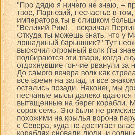
"Про дядю я ничего не знаю, -- п
твое, Парнезий, несчастье в том,
императора ты в слишком больш
"Великий Рим! -- вскричал Пертин
Откуда ты можешь знать, что у М
лошадиный барышник?" Тут неож
выскочил огромный волк (ты знае
подбираются эти твари, когда лю
отдохнувшие гончие рванули за н
До самого вечера волк как стрел
все время на запад, и все знак
остались позади. Наконец мы дос
песчаные мысы далеко вдаются в
вытащенные на берег корабли. 
сорок семь. Это были не римские
похожими на крылья ворона пар
с Севера, куда не достигает вла
кораблях сновали люди, и солнц