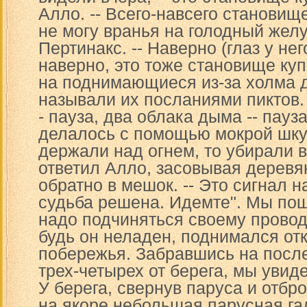
Алло. -- Всего-навсего становище
не могу вранья на голодный желу
Пертинакс. -- Наверно (глаз у не
наверно, это тоже становище куп
на поднимающиеся из-за холма 
называли их посланиями пиктов.
- пауза, два облака дыма -- пауза
делалось с помощью мокрой шку
держали над огнем, то убирали в с
ответил Алло, засовывая деревя
обратно в мешок. -- Это сигнал 
судьба решена. Идемте". Мы пош
надо подчиняться своему провод
будь он неладен, поднимался отк
побережья. Забравшись на посл
трех-четырех от берега, мы увид
У берега, свернув паруса и отбр
на якоре небольшая парусная гал