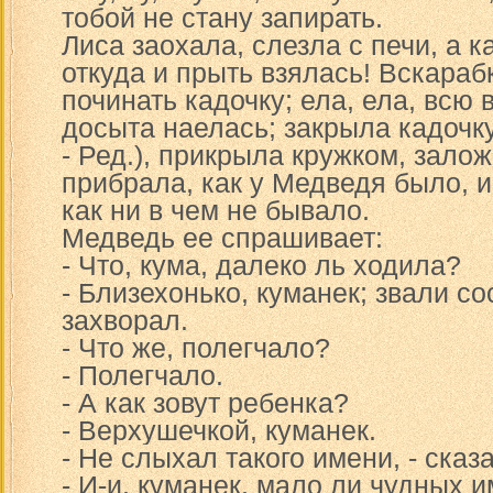
тобой не стану запирать.
Лиса заохала, слезла с печи, а к
откуда и прыть взялась! Вскараб
починать кадочку; ела, ела, всю
досыта наелась; закрыла кадочку
- Ред.), прикрыла кружком, зало
прибрала, как у Медведя было, и
как ни в чем не бывало.
Медведь ее спрашивает:
- Что, кума, далеко ль ходила?
- Близехонько, куманек; звали со
захворал.
- Что же, полегчало?
- Полегчало.
- А как зовут ребенка?
- Верхушечкой, куманек.
- Не слыхал такого имени, - сказ
- И-и, куманек, мало ли чудных и