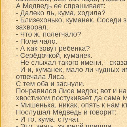
А Медведь ее спрашивает:
- Далеко ль, кума, ходила?
- Близехонько, куманек. Соседи з
захворал.
- Что ж, полегчало?
- Полегчало.
- А как зовут ребенка?
- Серёдочкой, куманек.
- Не слыхал такого имени, - сказ
- И-и, куманек, мало ли чудных и
отвечала Лиса.
С тем оба и заснули.
Понравился Лисе медок; вот и на
хвостиком постукивает да сама 
- Мишенька, никак, опять к нам к
Послушал Медведь и говорит:
- И то, кума, стучат.
- Это, знать, за мной пришли.