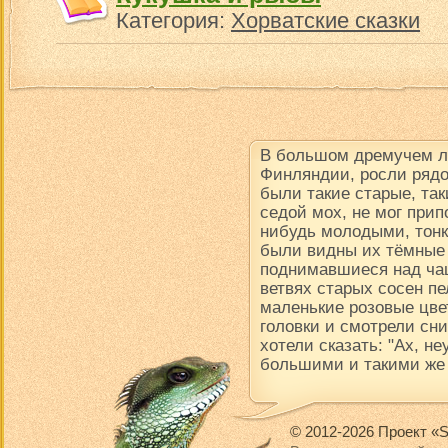
Категория:
Хорватские сказки
В большом дремучем ле
Финляндии, росли рядо
были такие старые, так
седой мох, не мог прип
нибудь молодыми, тон
были видны их тёмные
поднимавшиеся над чащ
ветвях старых сосен пе
маленькие розовые цве
головки и смотрели сни
хотели сказать: "Ах, н
большими и такими же
© 2012-2026 Проект «S