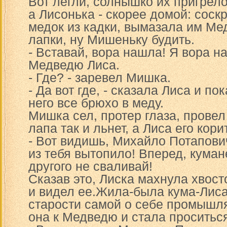
Вот легли, солнышко их пригрел
а Лисонька - скорее домой: сос
медок из кадки, вымазала им Ме
лапки, ну Мишеньку будить.
- Вставай, вора нашла! Я вора на
Медведю Лиса.
- Где? - заревел Мишка.
- Да вот где, - сказала Лиса и по
него все брюхо в меду.
Мишка сел, протер глаза, провел
лапа так и льнет, а Лиса его кори
- Вот видишь, Михайло Потапови
из тебя вытопило! Вперед, куман
другого не сваливай!
Сказав это, Лиска махнула хвост
и видел ее.Жила-была кума-Лиса
старости самой о себе промышля
она к Медведю и стала проситься