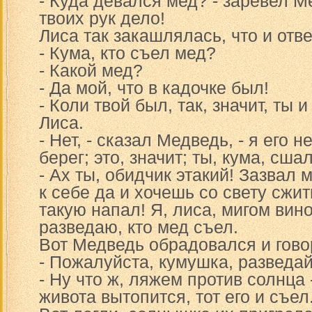
- Куда девался мед? - заревел Ме
твоих рук дело!
Лиса так закашлялась, что и отве
- Кума, кто съел мед?
- Какой мед?
- Да мой, что в кадочке был!
- Коли твой был, так, значит, ты и
Лиса.
- Нет, - сказал Медведь, - я его н
берег; это, значит; ты, кума, сша
- Ах ты, обидчик этакий! Зазвал 
к себе да и хочешь со свету сжить
такую напал! Я, лиса, мигом вин
разведаю, кто мед съел.
Вот Медведь обрадовался и гово
- Пожалуйста, кумушка, разведай
- Ну что ж, ляжем против солнца -
живота вытопится, тот его и съел