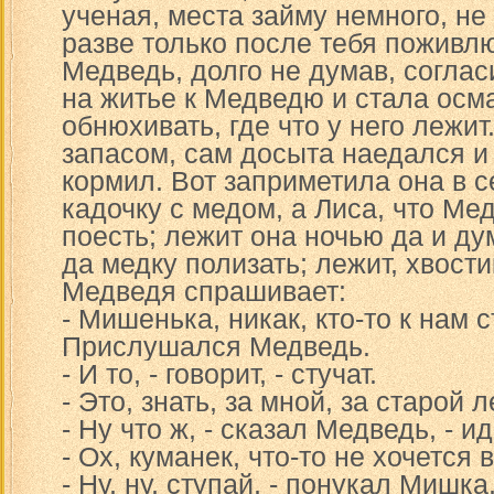
ученая, места займу немного, не
разве только после тебя поживлю
Медведь, долго не думав, согла
на житье к Медведю и стала осм
обнюхивать, где что у него лежи
запасом, сам досыта наедался и
кормил. Вот заприметила она в с
кадочку с медом, а Лиса, что Ме
поесть; лежит она ночью да и дум
да медку полизать; лежит, хвост
Медведя спрашивает:
- Мишенька, никак, кто-то к нам 
Прислушался Медведь.
- И то, - говорит, - стучат.
- Это, знать, за мной, за старой 
- Ну что ж, - сказал Медведь, - ид
- Ох, куманек, что-то не хочется 
- Ну, ну, ступай, - понукал Мишка,