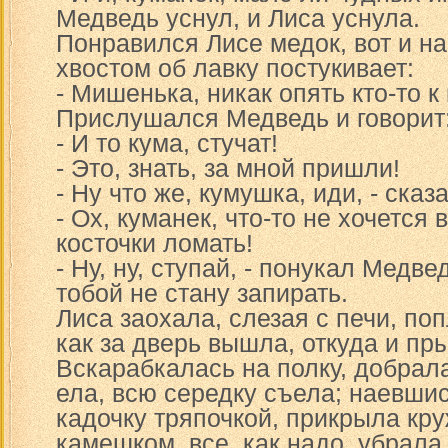
Медведь уснул, и Лиса уснула.
Понравился Лисе медок, вот и на
хвостом об лавку постукивает:
- Мишенька, никак опять кто-то к
Прислушался Медведь и говорит
- И то кума, стучат!
- Это, знать, за мной пришли!
- Ну что же, кумушка, иди, - ска
- Ох, куманек, что-то не хочется 
косточки ломать!
- Ну, ну, ступай, - понукал Медвед
тобой не стану запирать.
Лиса заохала, слезая с печи, по
как за дверь вышла, откуда и пр
Вскарабкалась на полку, добрала
ела, всю середку съела; наевши
кадочку тряпочкой, прикрыла кр
камешком, все, как надо, убрала 