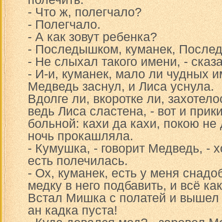
- Что ж, полегчало?
- Полегчало.
- А как зовут ребенка?
- Последышком, куманек, После
- Не слыхал такого имени, - сказ
- И-и, куманек, мало ли чудных и
Медведь заснул, и Лиса уснула.
Вдолге ли, вкоротке ли, захотело
ведь Лиса сластена, - вот и прик
больной: кахи да кахи, покою не
ночь прокашляла.
- Кумушка, - говорит Медведь, - 
есть полечилась.
- Ох, куманек, есть у меня снадо
медку в него подбавить, и всё ка
Встал Мишка с полатей и вышел в
ан кадка пуста!