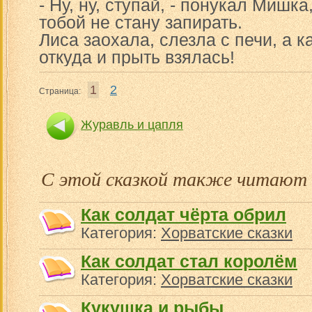
- Ну, ну, ступай, - понукал Мишка,
тобой не стану запирать.
Лиса заохала, слезла с печи, а к
откуда и прыть взялась!
1
2
Страница:
Журавль и цапля
С этой сказкой также читают
Как солдат чёрта обрил
Категория:
Хорватские сказки
Как солдат стал королём
Категория:
Хорватские сказки
Кукушка и рыбы