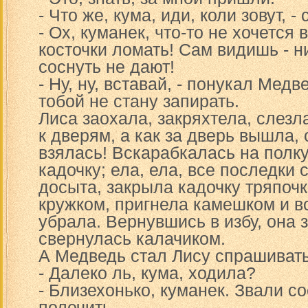
- Что же, кума, иди, коли зовут, 
- Ох, куманек, что-то не хочется 
косточки ломать! Сам видишь - н
соснуть не дают!
- Ну, ну, вставай, - понукал Медве
тобой не стану запирать.
Лиса заохала, закряхтела, слезл
к дверям, а как за дверь вышла, 
взялась! Вскарабкалась на полку
кадочку; ела, ела, все последки
досыта, закрыла кадочку тряпоч
кружком, пригнела камешком и вс
убрала. Вернувшись в избу, она 
свернулась калачиком.
А Медведь стал Лису спрашивать
- Далеко ль, кума, ходила?
- Близехонько, куманек. Звали с
полечить.