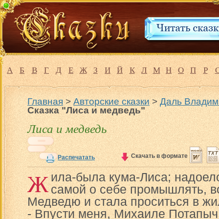
А
Б
В
Г
Д
Е
Ж
З
И
Й
К
Л
М
Н
О
П
Р
Главная
>
Авторские сказки
>
Даль Владим
Сказка "Лиса и медведь"
Лиса и медведь
Скачать в формате
Распечатать
Ж
ила-была кума-Лиса; надоел
самой о себе промышлять, в
Медведю и стала проситься в жи
- Впусти меня, Михаиле Потапыч,