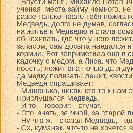
- Впусти меня, Михаиле Потапыч,
ученая, места займу немного, не
разве только после тебя поживлю
Медведь, долго не думав, согла
на житье к Медведю и стала осм
обнюхивать, где что у него лежи
запасом, сам досыта наедался и
кормил. Вот заприметила она в с
кадочку с медом, а Лиса, что Ме
поесть; лежит она ночью да и дум
да медку полизать; лежит, хвост
Медведя спрашивает:
- Мишенька, никак, кто-то к нам 
Прислушался Медведь.
- И то, - говорит, - стучат.
- Это, знать, за мной, за старой 
- Ну что ж, - сказал Медведь, - ид
- Ох, куманек, что-то не хочется 