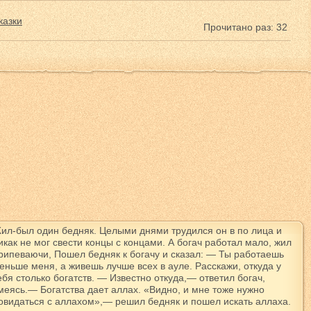
казки
Прочитано раз: 32
ил-был один бедняк. Целыми днями трудился он в по лица и
икак не мог свести концы с концами. А богач работал мало, жил
рипеваючи, Пошел бедняк к богачу и сказал: — Ты работаешь
еньше меня, а живешь лучше всех в ауле. Расскажи, откуда у
ебя столько богатств. — Известно откуда,— ответил богач,
меясь.— Богатства дает аллах. «Видно, и мне тоже нужно
овидаться с аллахом»,— решил бедняк и пошел искать аллаха.