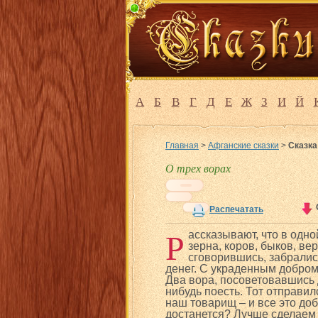
А
Б
В
Г
Д
Е
Ж
З
И
Й
Главная
>
Афганские сказки
>
Сказка
О трех ворах
Распечатать
Р
ассказывают, что в одно
зерна, коров, быков, ве
сговорившись, забрались
денег. С украденным добром
Два вора, посоветовавшись д
нибудь поесть. Тот отправи
наш товарищ – и все это доб
достанется? Лучше сделаем т