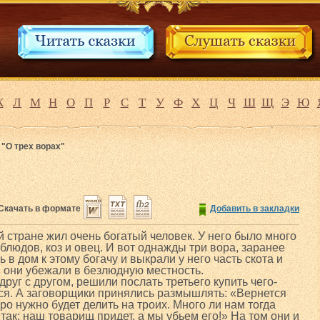
К
Л
М
Н
О
П
Р
С
Т
У
Ф
Х
Ц
Ч
Ш
Щ
Э
Ю
 "О трех ворах"
Скачать в формате
Добавить в закладки
й стране жил очень богатый человек. У него было много
рблюдов, коз и овец. И вот однажды три вора, заранее
 в дом к этому богачу и выкрали у него часть скота и
 они убежали в безлюдную местность.
руг с другом, решили послать третьего купить чего-
лся. А заговорщики принялись размышлять: «Вернется
ро нужно будет делить на троих. Много ли нам тогда
ак: наш товарищ придет, а мы убьем его!» На том они и