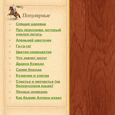
Популярные
Спящая царевна
Про поросенка, который
учился летать
Аленький цветочек
Га-га-га!
Цветик-семицветик
Что значит досуг
Дракон Комодо
Синяя борода
Кузнечик и улитка
Счастье и несчастье (на
белорусском языке)
Лесные домишки
Как бедняк Аллаха искал