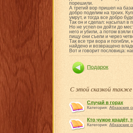
порешили.
А третий вор пришел на баз
добро поделим на троих. Куп
умрут, и тогда все добро буд
Так он и сделал: насыпал в 
Но не успел он дойти до мес
него и убили, а потом взял
пищу они съели и через четв
Так все три вора и погибли
найдено и возвращено владе
Вот и говорит пословица: на
Подарок
С этой сказкой такж
Случай в горах
Категория:
Абхазские с
Кто чужое крадёт, 
Категория:
Абхазские с