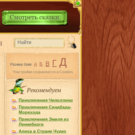
Я
Д
Г
В
Б
А
Размер букв:
*Настройки сохраняются в Cookies
Рекомендуем
Приключения Чиполлино
Приключения Синдбада-
Морехода
Приключения Эмиля из
Лeннеберги
Алиса в Стране Чудес