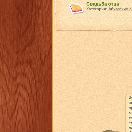
Свадьба отца
Категория:
Абхазские с
Ж
н
п
м
т
с
п