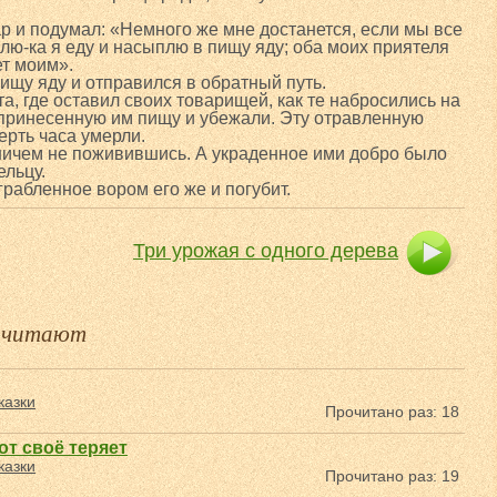
ар и подумал: «Немного же мне достанется, если мы все
лю-ка я еду и насыплю в пищу яду; оба моих приятеля
ет моим».
пищу яду и отправился в обратный путь.
та, где оставил своих товарищей, как те набросились на
и принесенную им пищу и убежали. Эту отравленную
ерть часа умерли.
, ничем не поживившись. А украденное ими добро было
льцу.
грабленное вором его же и погубит.
Три урожая с одного дерева
е читают
казки
Прочитано раз: 18
тот своё теряет
казки
Прочитано раз: 19