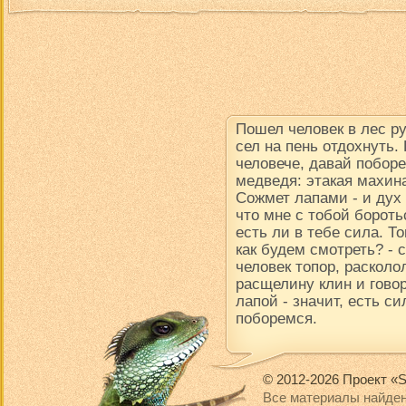
Пошел человек в лес р
сел на пень отдохнуть.
человече, давай поборе
медведя: этакая махина
Сожмет лапами - и дух в
что мне с тобой борот
есть ли в тебе сила. Т
как будем смотреть? -
человек топор, расколол
расщелину клин и говор
лапой - значит, есть си
поборемся.
© 2012-2026 Проект «S
Все материалы найден