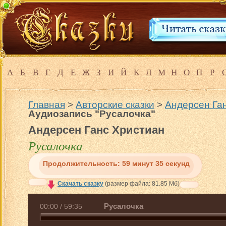
А
Б
В
Г
Д
Е
Ж
З
И
Й
К
Л
М
Н
О
П
Р
Главная
>
Авторские сказки
>
Андерсен Ган
Аудиозапись "Русалочка"
Андерсен Ганс Христиан
Русалочка
Продолжительность:
59 минут 35 секунд
Скачать сказку
(размер файла: 81.85 Мб)
Русалочка
00:00
/
59:35