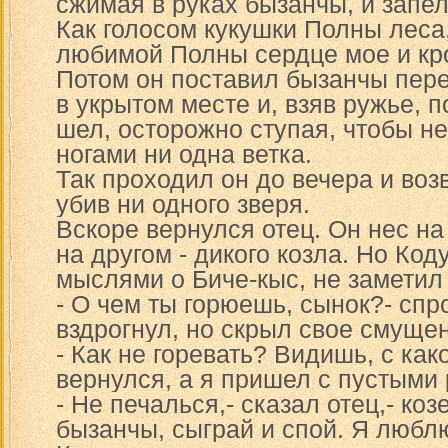
сжимая в руках бызанчы, и запел
Как голосом кукушки Полны леса
любимой Полны сердце мое и кр
Потом он поставил бызанчы пер
в укрытом месте и, взяв ружье, п
шел, осторожно ступая, чтобы не
ногами ни одна ветка.
Так проходил он до вечера и возв
убив ни одного зверя.
Вскоре вернулся отец. Он нес на
на другом - дикого козла. Но Код
мыслями о Биче-кыс, не заметил
- О чем ты горюешь, сынок?- спр
вздрогнул, но скрыл свое смуще
- Как не горевать? Видишь, с ка
вернулся, а я пришел с пустыми 
- Не печалься,- сказал отец,- коз
бызанчы, сыграй и спой. Я люблю