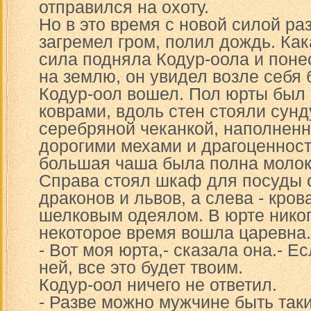
отправился на охоту.
Но в это время с новой силой ра
загремел гром, полил дождь. Ка
сила подняла Кодур-оола и понес
на землю, он увидел возле себя 
Кодур-оол вошел. Пол юрты был
коврами, вдоль стен стояли сун
серебряной чеканкой, наполнен
дорогими мехами и драгоценност
большая чаша была полна молока
Справа стоял шкаф для посуды с
драконов и львов, а слева - кров
шелковым одеялом. В юрте никог
некоторое время вошла царевна.
- Вот моя юрта,- сказала она.- Е
ней, все это будет твоим.
Кодур-оол ничего не ответил.
- Разве можно мужчине быть так