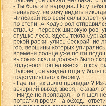
Наконец он сказал Чилбакай спок
- Ты богата и нарядна. Но у тебя
ненавижу, не хочу видеть никогда
Чилбакай изо всей силы хлестну
по степи. А Кодур-оол отправил
отца. Он пересек широкую ровну
опушке леса. Здесь текла бурная
рекой раскинулись бескрайние ле
гор, вершины которых упирались 
времени солнце уже почти подош
высоких скал и должно было скор
Кодур-оол пошел вверх по крутом
Наконец он увидел отца у большо
подступившего к берегу.
- Где ты так долго пропадал? Из-
вечерний выход зверя,- сказал от
- Нигде не пропадал, но я шел не
потратил время на обход,- ответ