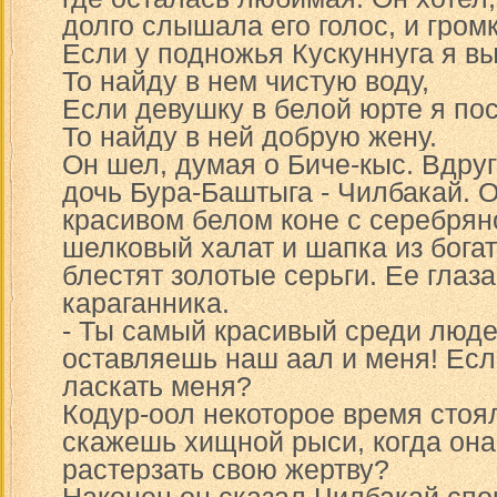
долго слышала его голос, и громк
Если у подножья Кускуннуга я в
То найду в нем чистую воду,
Если девушку в белой юрте я по
То найду в ней добрую жену.
Он шел, думая о Биче-кыс. Вдру
дочь Бура-Баштыга - Чилбакай. 
красивом белом коне с серебрян
шелковый халат и шапка из богат
блестят золотые серьги. Ее глаза
караганника.
- Ты самый красивый среди люде
оставляешь наш аал и меня! Если
ласкать меня?
Кодур-оол некоторое время стоя
скажешь хищной рыси, когда она
растерзать свою жертву?