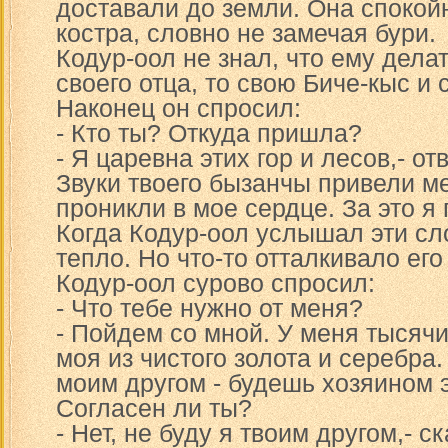
доставали до земли. Она спокой
костра, словно не замечая бури.
Кодур-оол не знал, что ему дела
своего отца, то свою Биче-кыс и 
Наконец он спросил:
- Кто ты? Откуда пришла?
- Я царевна этих гор и лесов,- от
Звуки твоего бызанчы привели м
проникли в мое сердце. За это я
Когда Кодур-оол услышал эти сло
тепло. Но что-то отталкивало его
Кодур-оол сурово спросил:
- Что тебе нужно от меня?
- Пойдем со мной. У меня тысячи
моя из чистого золота и серебра
моим другом - будешь хозяином э
Согласен ли ты?
- Нет, не буду я твоим другом,- с