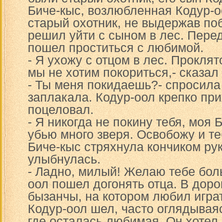
Биче-кыс, возлюбленная Кодур-
старый охотник, не выдержав по
решил уйти с сыном в лес. Пере
пошел проститься с любимой.
- Я ухожу с отцом в лес. Прокля
мы не хотим покориться,- сказал
- Ты меня покидаешь?- спросила
заплакала. Кодур-оол крепко при
поцеловал.
- Я никогда не покину тебя, моя 
убью много зверя. Освобожу и те
Биче-кыс стряхнула кончиком ру
улыбнулась.
- Ладно, милый! Желаю тебе бол
оол пошел догонять отца. В доро
бызанчы, на котором любил играт
Кодур-оол шел, часто оглядывая
где осталась любимая. Он хотел