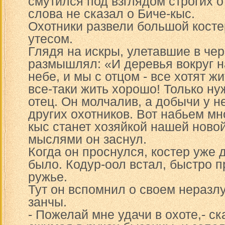
смутился под взглядом строгих о
слова не сказал о Биче-кыс.
Охотники развели большой костер
утесом.
Глядя на искры, улетавшие в чер
размышлял: «И деревья вокруг на
небе, и мы с отцом - все хотят жи
все-таки жить хорошо! Только ну
отец. Он молчалив, а добычи у н
других охотников. Вот набьем мно
кыс станет хозяйкой нашей ново
мыслями он заснул.
Когда он проснулся, костер уже 
было. Кодур-оол встал, быстро п
ружье.
Тут он вспомнил о своем неразл
занчы.
- Пожелай мне удачи в охоте,- ск