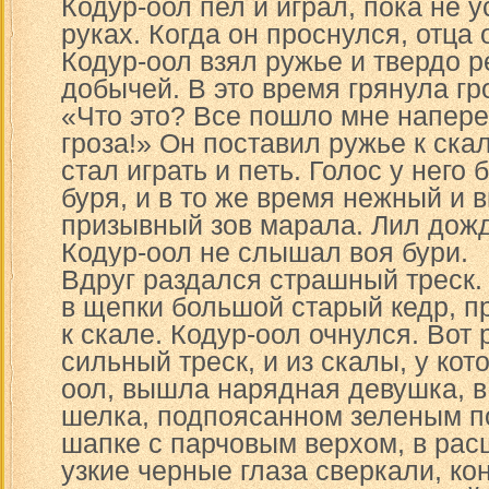
Кодур-оол пел и играл, пока не 
руках. Когда он проснулся, отца 
Кодур-оол взял ружье и твердо 
добычей. В это время грянула гр
«Что это? Все пошло мне напере
гроза!» Он поставил ружье к ска
стал играть и петь. Голос у него
буря, и в то же время нежный и в
призывный зов марала. Лил дожд
Кодур-оол не слышал воя бури.
Вдруг раздался страшный треск.
в щепки большой старый кедр, 
к скале. Кодур-оол очнулся. Вот
сильный треск, и из скалы, у кот
оол, вышла нарядная девушка, в 
шелка, подпоясанном зеленым п
шапке с парчовым верхом, в рас
узкие черные глаза сверкали, к