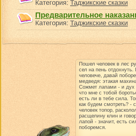
Категория:
Таджикские сказки
Предварительное наказан
Категория:
Таджикские сказки
Пошел человек в лес р
сел на пень отдохнуть.
человече, давай поборе
медведя: этакая махина
Сожмет лапами - и дух в
что мне с тобой борот
есть ли в тебе сила. Т
как будем смотреть? -
человек топор, расколол
расщелину клин и говор
лапой - значит, есть си
поборемся.