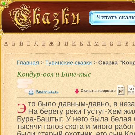
А
Б
В
Г
Д
Е
Ж
З
И
Й
К
Л
М
Н
О
П
Р
Главная
>
Тувинские сказки
>
Сказка "Кон
Кондур-оол и Биче-кыс
Скачать в формате
Распечатать
Э
то было давным-давно, в нез
На берегу реки Густуг-Хем жи
Бура-Баштыг. У него была белая 
тысячи голов скота и много рабо
были старый охотник, его сын Ко