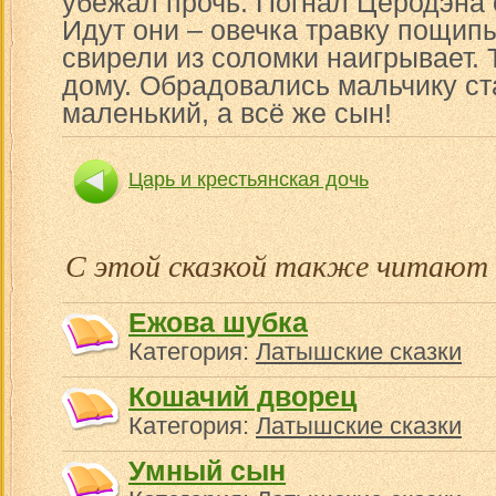
убежал прочь. Погнал Церодэна 
Идут они – овечка травку пощип
свирели из соломки наигрывает. 
дому. Обрадовались мальчику ста
маленький, а всё же сын!
Царь и крестьянская дочь
С этой сказкой также читают
Ежова шубка
Категория:
Латышские сказки
Кошачий дворец
Категория:
Латышские сказки
Умный сын