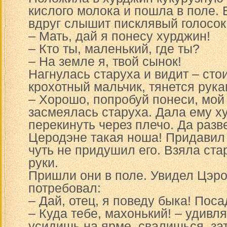
кислого молока и пошла в поле.
вдруг слышит писклявый голосок
– Мать, дай я понесу хурджин!
– Кто ты, маленький, где ты?
– На земле я, твой сынок!
Нагнулась старуха и видит – сто
крохотный мальчик, тянется рука
– Хорошо, попробуй понеси, мой
засмеялась старуха. Дала ему х
перекинуть через плечо. Да разв
Церодэне такая ноша! Придавил
чуть не придушил его. Взяла ст
руки.
Пришли они в поле. Увидел Цэро
потребовал:
– Дай, отец, я поведу быка! Пос
– Куда тебе, махонький! – удивля
усидишь на ярме, свалишься, зат