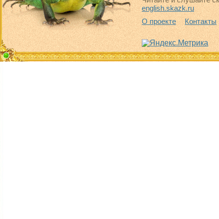
english.skazk.ru
О проекте
Контакты