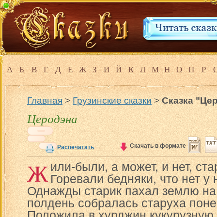
А
Б
В
Г
Д
Е
Ж
З
И
Й
К
Л
М
Н
О
П
Р
Главная
>
Грузинские сказки
>
Сказка "Це
Церодэна
Скачать в формате
Распечатать
Ж
или-были, а может, и нет, ста
Горевали бедняки, что нет у 
Однажды старик пахал землю на
полдень собралась старуха поне
Положила в хурджин кукурузную