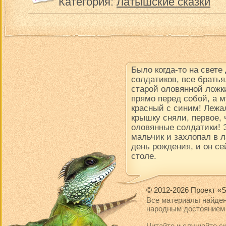
Категория:
Латышские сказки
Было когда-то на свете
солдатиков, все братья
старой оловянной ложки
прямо перед собой, а м
красный с синим! Лежал
крышку сняли, первое, 
оловянные солдатики! 
мальчик и захлопал в 
день рождения, и он се
столе.
© 2012-2026 Проект «S
Все материалы найден
народным достоянием 
Читайте и слушайте ск