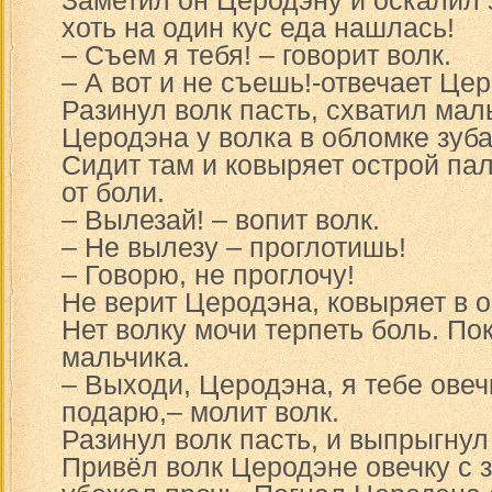
Заметил он Церодэну и оскалил 
хоть на один кус еда нашлась!
– Съем я тебя! – говорит волк.
– А вот и не съешь!-отвечает Це
Разинул волк пасть, схватил мал
Церодэна у волка в обломке зуба
Сидит там и ковыряет острой пал
от боли.
– Вылезай! – вопит волк.
– Не вылезу – проглотишь!
– Говорю, не проглочу!
Не верит Церодэна, ковыряет в 
Нет волку мочи терпеть боль. По
мальчика.
– Выходи, Церодэна, я тебе овеч
подарю,– молит волк.
Разинул волк пасть, и выпрыгнул
Привёл волк Церодэне овечку с 