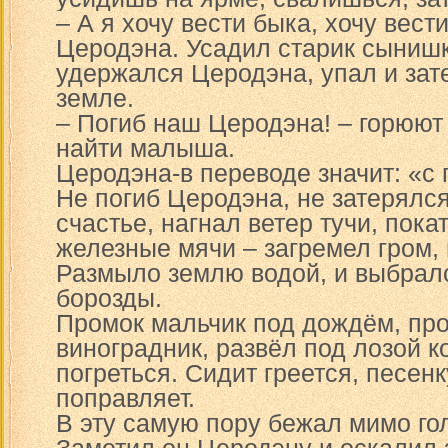
– А я хочу вести быка, хочу вест
Церодэна. Усадил старик сынишк
удержался Церодэна, упал и зат
земле.
– Погиб наш Церодэна! – горюют 
найти малыша.
Церодэна-в переводе значит: «с 
Не погиб Церодэна, не затерялся
счастье, нагнал ветер тучи, пока
железные мячи – загремел гром,
Размыло землю водой, и выбрал
борозды.
Промок мальчик под дождём, про
виноградник, развёл под лозой к
погреться. Сидит греется, песен
поправляет.
В эту самую пору бежал мимо го