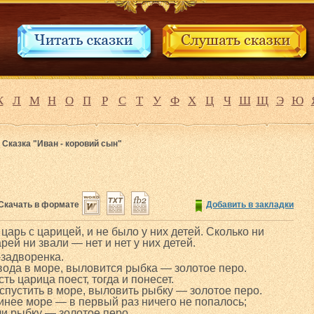
К
Л
М
Н
О
П
Р
С
Т
У
Ф
Х
Ц
Ч
Ш
Щ
Э
Ю
>
Сказка "Иван - коровий сын"
Скачать в формате
Добавить в закладки
царь с царицей, и не было у них детей. Сколько ни
рей ни звали — нет и нет у них детей.
-задворенка.
вода в море, выловится рыбка — золотое перо.
ть царица поест, тогда и понесет.
спустить в море, выловить рыбку — золотое перо.
инее море — в первый раз ничего не попалось;
ли рыбку — золотое перо.