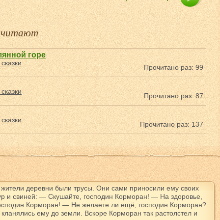
е читают
лянной горе
 сказки
Прочитано раз: 99
 сказки
Прочитано раз: 87
 сказки
Прочитано раз: 137
 жители деревни были трусы. Они сами приносили ему своих
ур и свиней: — Скушайте, господин Корморан! — На здоровье,
осподин Корморан! — Не желаете ли ещё, господин Корморан?
 кланялись ему до земли. Вскоре Корморан так растолстел и