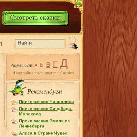
Я
Д
Г
В
Б
А
Размер букв:
*Настройки сохраняются в Cookies
Рекомендуем
Приключения Чиполлино
Приключения Синдбада-
Морехода
Приключения Эмиля из
Лeннеберги
Алиса в Стране Чудес