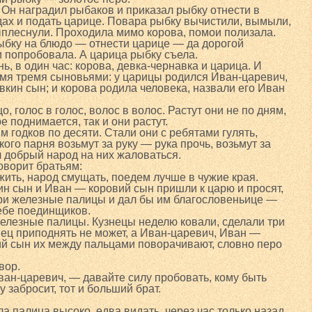
 Он наградил рыбаков и приказал рыбку отнести в
дах и подать царице. Повара рыбку вычистили, вымыли,
ыплеснули. Проходила мимо корова, помои полизала.
ыбку на блюдо — отнести царице — да дорогой
 попробовала. А царица рыбку съела.
ь, в один час: корова, девка-чернавка и царица. И
мя тремя сыновьями: у царицы родился Иван-царевич,
вкин сын; и корова родила человека, назвали его Иван
, голос в голос, волос в волос. Растут они не по дням,
ре поднимается, так и они растут.
им годков по десяти. Стали они с ребятами гулять,
ого парня возьмут за руку — рука прочь, возьмут за
л добрый народ на них жаловаться.
оворит братьям:
ить, народ смущать, поедем лучше в чужие края.
н сын и Иван — коровий сын пришли к царю и просят,
три железные палицы и дал бы им благословеньице —
себе поединщиков.
железные палицы. Кузнецы неделю ковали, сделали три
нец приподнять не может, а Иван-царевич, Иван —
й сын их между пальцами поворачивают, словно перо
вор.
ван-царевич, — давайте силу пробовать, кому быть
 забросит, тот и больший брат.
.
а палица высоко, едва видать, через час только назад