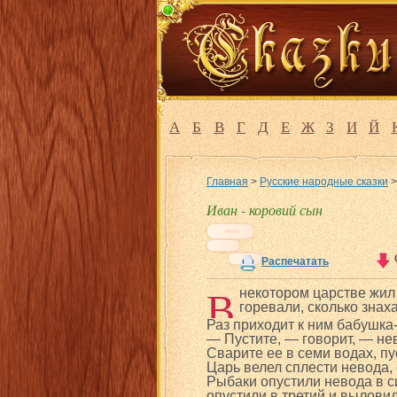
А
Б
В
Г
Д
Е
Ж
З
И
Й
Главная
>
Русские народные сказки
Иван - коровий сын
Распечатать
В
некотором царстве жил 
горевали, сколько знаха
Раз приходит к ним бабушка
— Пустите, — говорит, — не
Сварите ее в семи водах, пус
Царь велел сплести невода, 
Рыбаки опустили невода в с
опустили в третий и вылови