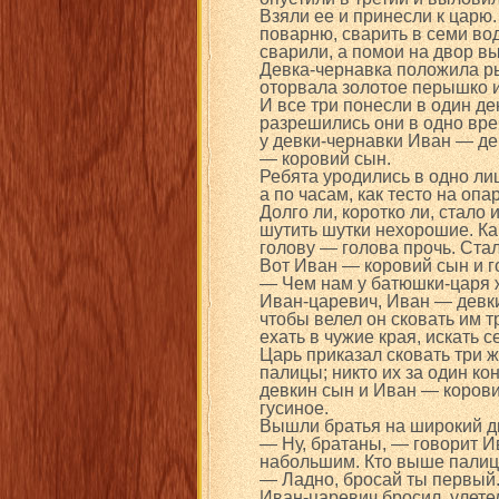
Взяли ее и принесли к царю.
поварню, сварить в семи во
сварили, а помои на двор в
Девка-чернавка положила р
оторвала золотое перышко и
И все три понесли в один ден
разрешились они в одно вре
у девки-чернавки Иван — де
— коровий сын.
Ребята уродились в одно лицо
а по часам, как тесто на опа
Долго ли, коротко ли, стало 
шутить шутки нехорошие. Как
голову — голова прочь. Ста
Вот Иван — коровий сын и г
— Чем нам у батюшки-царя ж
Иван-царевич, Иван — девки
чтобы велел он сковать им 
ехать в чужие края, искать 
Царь приказал сковать три 
палицы; никто их за один ко
девкин сын и Иван — корови
гусиное.
Вышли братья на широкий д
— Ну, братаны, — говорит И
набольшим. Кто выше палицу
— Ладно, бросай ты первый
Иван-царевич бросил, улетел