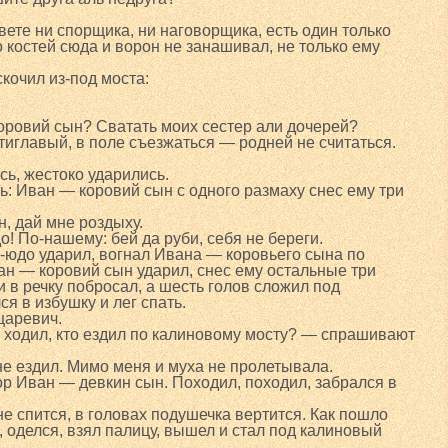
вете ни спорщика, ни наговорщика, есть один только
 костей сюда и ворон не занашивал, не только ему
кочил из-под моста:
оровий сын? Сватать моих сестер али дочерей?
тиглавый, в поле съезжаться — родней не считаться.
сь, жестоко ударились.
ь: Иван — коровий сын с одного размаху снес ему три
, дай мне роздыху.
о! По-нашему: бей да руби, себя не береги.
о-юдо ударил, вогнал Ивана — коровьего сына по
ан — коровий сын ударил, снес ему остальные три
 в речку побросал, а шесть голов сложил под
я в избушку и лег спать.
царевич.
то ходил, кто ездил по калиновому мосту? — спрашивают
не ездил. Мимо меня и муха не пролетывала.
ор Иван — девкин сын. Походил, походил, забрался в
е спится, в головах подушечка вертится. Как пошло
, оделся, взял палицу, вышел и стал под калиновый