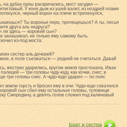
, на дубах орлы раскричались, мост загудел —
ятиглавый. У коня дым из ушей валит, из ноздрей пламя
поткнулся, черный ворон на плече встрепенулся,
тыкаешься? Ты воронье перо, трепещешься? А ты, песья
ите друга аль недруга?
 ли здесь — коровий сын?
не занашивал, не только ему самому быть.
кочил из-под моста:
моих сестер аль дочерей?
авое, в поле съезжаться — родней не считаться. Давай
сь, жестоко ударились, кругом земля простонала. Иван
алицей — три головы чуду-юду, как кочки, снес; в
ще три головы снес. А чудо-юдо ударил — по пояс
л земли горсть и бросил ему в очи. Чудо-юдо схватился
коровий сын сбил ему остальные головы, туловище
реку Смородину, а девять голов сложил под калиновый
Брат и сестра