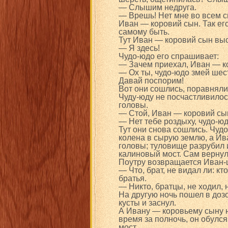
— Слышим недруга.
— Врешь! Нет мне во всем с
Иван — коровий сын. Так его
самому быть.
Тут Иван — коровий сын выс
— Я здесь!
Чудо-юдо его спрашивает:
— Зачем приехал, Иван — к
— Ох ты, чудо-юдо змей шес
Давай поспорим!
Вот они сошлись, поравняли
Чуду-юду не посчастливилос
головы.
— Стой, Иван — коровий сын
— Нет тебе роздыху, чудо-юд
Тут они снова сошлись. Чуд
колена в сырую землю, а Ив
головы; туловище разрубил и
калиновый мост. Сам вернулс
Поутру возвращается Иван-
— Что, брат, не видал ли: к
братья.
— Никто, братцы, не ходил, 
На другую ночь пошел в доз
кусты и заснул.
А Ивану — коровьему сыну н
время за полночь, он обулся
мост.