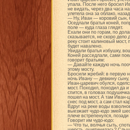
упала. После него бросил И
не видать, через два часа н
улетела она за облако, назад
— Ну, Иван — коровий сын, 
Оседлали братья коней, поп
поле — куда глаза глядят.
Ехали они по горам, по долам
сказывается, не скоро дело
реку стоит калиновый мост, 
будет навалено.
Увидали братья избушку, вош
Коней расседлали, сами пое
говорит братьям:
— Давайте каждую ночь пооче
этому мосту.
Бросили жребий: в первую н
ночь Ивану — девкину сыну,
Иван-царевич обулся, оделс
мост. Походил, походил да и
спится, в головах подушечка 
пошел на мост. А там Иван-ц
снес под мост, а сам стал ка
Вдруг на реке воды взволно
выезжает чудо-юдо змей шес
плече встрепенулся, позади
Говорит им чудо-юдо:
— Что ты, волчья сыть, спо
шерсть, ощетинилась? Слыш