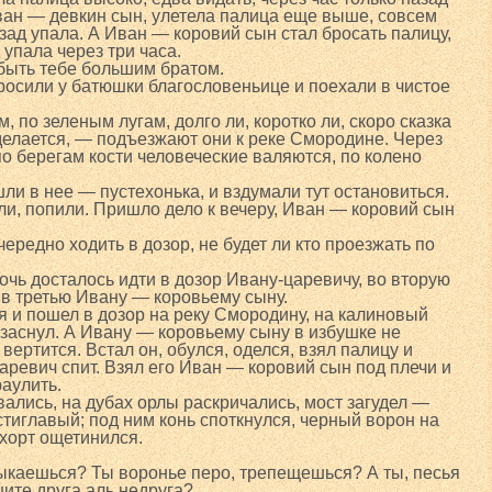
ван — девкин сын, улетела палица еще выше, совсем
азад упала. А Иван — коровий сын стал бросать палицу,
 упала через три часа.
быть тебе большим братом.
росили у батюшки благословеньице и поехали в чистое
, по зеленым лугам, долго ли, коротко ли, скоро сказка
 делается, — подъезжают они к реке Смородине. Через
по берегам кости человеческие валяются, по колено
ли в нее — пустехонька, и вздумали тут остановиться.
ли, попили. Пришло дело к вечеру, Иван — коровий сын
редно ходить в дозор, не будет ли кто проезжать по
очь досталось идти в дозор Ивану-царевичу, во вторую
 в третью Ивану — коровьему сыну.
я и пошел в дозор на реку Смородину, на калиновый
 заснул. А Ивану — коровьему сыну в избушке не
вертится. Встал он, обулся, оделся, взял палицу и
аревич спит. Взял его Иван — коровий сын под плечи и
раулить.
вались, на дубах орлы раскричались, мост загудел —
тиглавый; под ним конь споткнулся, черный ворон на
 хорт ощетинился.
тыкаешься? Ты воронье перо, трепещешься? А ты, песья
ите друга аль недруга?