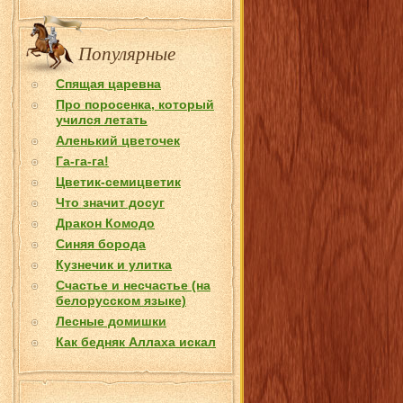
Популярные
Спящая царевна
Про поросенка, который
учился летать
Аленький цветочек
Га-га-га!
Цветик-семицветик
Что значит досуг
Дракон Комодо
Синяя борода
Кузнечик и улитка
Счастье и несчастье (на
белорусском языке)
Лесные домишки
Как бедняк Аллаха искал