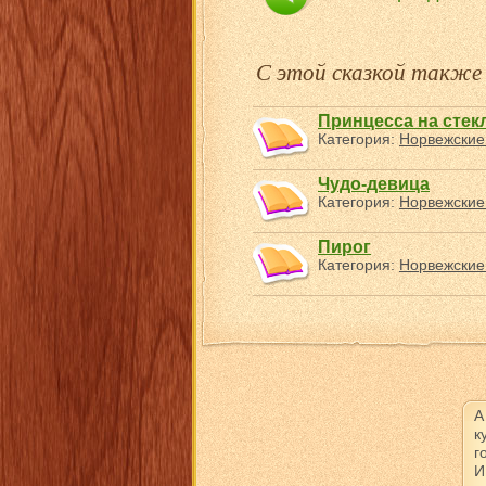
С этой сказкой такж
Принцесса на стек
Категория:
Норвежские
Чудо-девица
Категория:
Норвежские
Пирог
Категория:
Норвежские
А
к
г
И