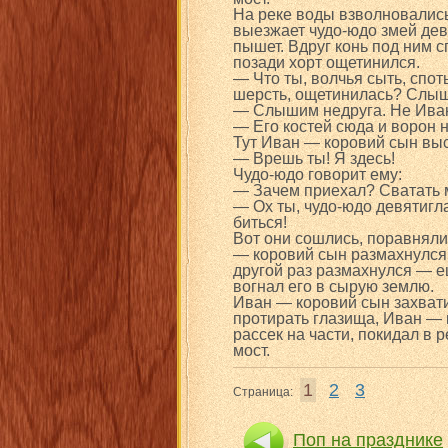
На реке воды взволновались
выезжает чудо-юдо змей дев
пышет. Вдруг конь под ним с
позади хорт ощетинился.
— Что ты, волчья сыть, спо
шерсть, ощетинилась? Слыш
— Слышим недруга. Не Иван
— Его костей сюда и ворон 
Тут Иван — коровий сын выс
— Врешь ты! Я здесь!
Чудо-юдо говорит ему:
— Зачем приехал? Сватать 
— Ох ты, чудо-юдо девятигл
биться!
Вот они сошлись, поравняли
— коровий сын размахнулся п
другой раз размахнулся — е
вогнал его в сырую землю.
Иван — коровий сын захвати
протирать глазища, Иван — 
рассек на части, покидал в 
мост.
1
2
3
Страница:
Поп на празднике