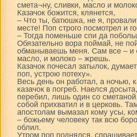
смета¬ну, сливки, масло и молок
Казачок божится, клянется,
– Что ты, батюшка, не я, провал
месте! Поп строго посмотрел и го
– Тогда поменьше спи да поболь
Обязательно вора поймай, не пой
обманываешь меня. Сам все – и с
масло, и молоко – жрешь.
Казачок почесал затылок, думает:
поп, устрою потеху».
Весь день он работал, а ночью, к
казачок в погреб. Наелся досыта
перебил, лишь один со сметаной,
собой прихватил и в церковь. Та
апостолам вымазал кому усы, ко
– божьему человеку так всю бор
облил.
Утром поп поднялся, спрашивает