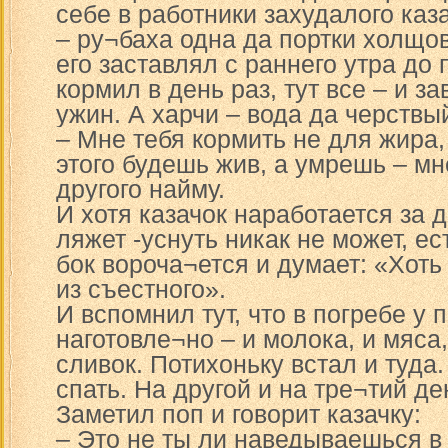
себе в работники захудалого каза
– ру¬баха одна да портки холщо
его заставлял с раннего утра до 
кормил в день раз, тут все – и за
ужин. А харчи – вода да черствы
– Мне тебя кормить не для жира, 
этого будешь жив, а умрешь – мн
другого найму.
И хотя казачок наработается за д
ляжет -уснуть никак не может, ес
бок вороча¬ется и думает: «Хоть
из съестного».
И вспомнил тут, что в погребе у
наготовле¬но – и молока, и мяса,
сливок. Потихоньку встал и туда
спать. На другой и на тре¬тий де
Заметил поп и говорит казачку:
– Это не ты ли наведываешься в 