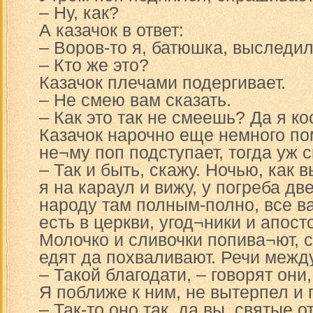
– Ну, как?
А казачок в ответ:
– Воров-то я, батюшка, выследил
– Кто же это?
Казачок плечами подергивает.
– Не смею вам сказать.
– Как это так не смеешь? Да я к
Казачок нарочно еще немного пом
не¬му поп подступает, тогда уж с
– Так и быть, скажу. Ночью, как 
я на караул и вижу, у погреба дв
народу там полным-полно, все ва
есть в церкви, угод¬ники и апос
Молочко и сливочки попива¬ют, 
едят да похваливают. Речи между
– Такой благодати, – говорят они,
Я поближе к ним, не вытерпел и 
– Так-то оно так, да вы, святые 