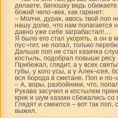
делаете, батюшку ведь обижаете.
божий чело¬век, как гаркнет:
– Молчи, дурак, авось твой поп н
нашу долю, что нам полагается н
давно уже себе заграбастал!…
Я было его стал укорять, а он в 
пус¬тит, не попал, только переби
Дальше поп не стал казачка слу
костыль, подобрал повыше рясу и
Прибежал, глядит, а у всех святы
губы, у кого усы, а у Алек¬сея, б
вся борода в сметане. Поп и по¬
– А, воры, разбойники, что, попал
Рукава засучил и костылем прин
крик и шум казаки сбежались со 
Глядят и смеются – вот так поп, 
выжил.