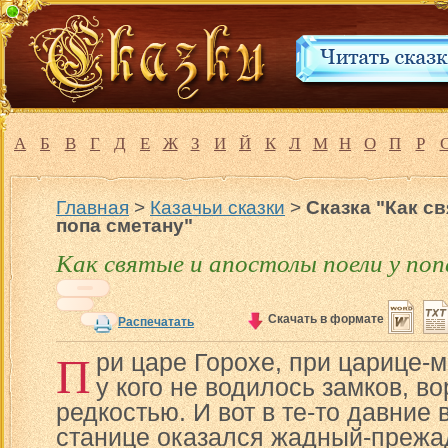
А
Б
В
Г
Д
Е
Ж
З
И
Й
К
Л
М
Н
О
П
Р
Главная
>
Казачьи сказки
>
Сказка "Как с
попа сметану"
Как святые и апостолы поели у по
Скачать в формате
Распечатать
П
ри царе Горохе, при царице-
у кого не водилось замков, 
редкостью. И вот в те-то давние
станице оказался жадный-прежа