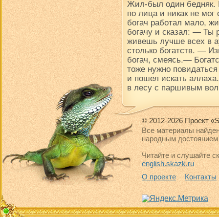
Жил-был один бедняк.
по лица и никак не мог
богач работал мало, ж
богачу и сказал: — Ты
живешь лучше всех в ау
столько богатств. — Из
богач, смеясь.— Богатс
тоже нужно повидаться
и пошел искать аллаха.
в лесу с паршивым вол
© 2012-2026 Проект «S
Все материалы найден
народным достоянием 
Читайте и слушайте ск
english.skazk.ru
О проекте
Контакты