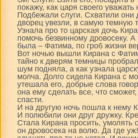
покажу, как царя своего уважать 
Подбежали слуги. Схватили они 
дворец увезли, в самую темную 
Узнала про то царская дочь Кира
помочь безвинному дровосеку. А
была – Фатима, по гроб жизни ве
Вот ночью вышли Кирана с Фатим
тайно к дверям темницы пробрал
шум подняла, а как узнала царск
молча. Долго сидела Кирана с м
утешала его, добрые слова гово
она ему сделать все, что сможет,
спасти.
И на другую ночь пошла к нему К
И полюбили они друг дружку. Кр
Стала Кирана просить, умолять о
он дровосека на волю. Да где уж