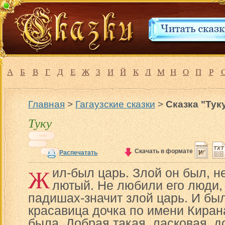
А
Б
В
Г
Д
Е
Ж
З
И
Й
К
Л
М
Н
О
П
Р
Главная
>
Гагаузские сказки
>
Сказка "Тук
Туку
Скачать в формате
Распечатать
Ж
ил-был царь. Злой он был, 
лютый. Не любили его люди,
падишах-значит злой царь. И был
красавица дочка по имени Кирана
была. Добрая такая, ласковая, 