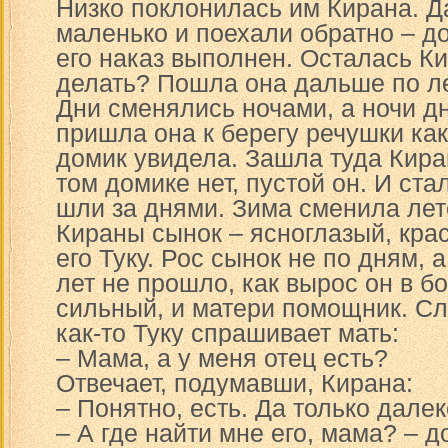
Низко поклонилась им Кирана. Д
маленько и поехали обратно – д
его наказ выполнен. Осталась Ки
делать? Пошла она дальше по ле
Дни сменялись ночами, а ночи д
пришла она к берегу речушки как
домик увидела. Зашла туда Киран
том домике нет, пустой он. И ста
шли за днями. Зима сменила лет
Кираны сынок – ясноглазый, кра
его Туку. Рос сынок не по дням, 
лет не прошло, как вырос он в б
сильный, и матери помощник. Сл
как-то Туку спрашивает мать:
– Мама, а у меня отец есть?
Отвечает, подумавши, Кирана:
– Понятно, есть. Да только далек
– А где найти мне его, мама? – д