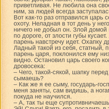
приветливая. Не любила она свое
ним, за людей всегда заступалас
Вот как-то раз отправился царь с
охоту. Неладная в тот день у нег
ничего не добыл он. Злой домой 
по дороге, от злости губы кусает. 
парень навстречу идет. Охапку д
Ладный такой из себя, статный, 
парень царя, поклонился ему низ
видно. Остановил царь своего ко
дровосека:
– Чего, такой-сякой, шапку пере
сымаешь?
– Как же я ее сыму, государь-гос
меня заняты, сам видишь, а ног
покуда не научился.
– А, так ты еще супротивничаешь
Эй! Слуги! Взять его, посадить в