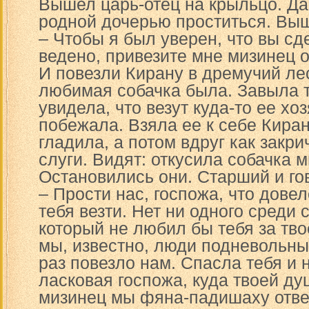
Вышел царь-отец на крыльцо. Да 
родной дочерью проститься. Выш
– Чтобы я был уверен, что вы сд
ведено, привезите мне мизинец о
И повезли Кирану в дремучий ле
любимая собачка была. Завыла т
увидела, что везут куда-то ее хоз
побежала. Взяла ее к себе Киран
гладила, а потом вдруг как закри
слуги. Видят: откусила собачка 
Остановились они. Старший и го
– Прости нас, госпожа, что дове
тебя везти. Нет ни одного среди с
который не любил бы тебя за тво
мы, известно, люди подневольные
раз повезло нам. Спасла тебя и 
ласковая госпожа, куда твоей душ
мизинец мы фяна-падишаху отве