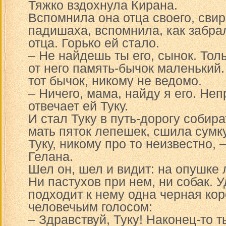
Тяжко вздохнула Кирана.
Вспомнила она отца своего, сви
падишаха, вспомнила, как забрал
отца. Горько ей стало.
– Не найдешь ты его, сынок. Тол
от него память-бычок маленький. 
тот бычок, никому не ведомо.
– Ничего, мама, найду я его. Не
отвечает ей Туку.
И стал Туку в путь-дорогу собир
мать пяток лепешек, сшила сумку
Туку, никому про то неизвестно, 
Гелана.
Шел он, шел и видит: на опушке 
Ни пастухов при нем, ни собак. У
подходит к нему одна черная кор
человечьим голосом:
– Здравствуй, Туку! Наконец-то 