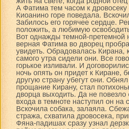
жить на свете, когда родной отец
А Фатима тем часом к дровосеку 
Киоанино горе поведала. Вскочи
Забилось его горячее сердце. Ре
положить, а любимую освободить
Вот однажды темной-претемной 
верная Фатима во дворец пробра
увидеть. Обрадовалась Кирана, к
самого утра сидели они. Все гово
горькое изливали. И договорилис
ночь опять он придет к Киране, 
другую страну убегут они. Обнял
прощание Кирану, стал потихоньк
дворца выходить. Да не повезло 
входа в темноте наступил он на 
Вскочила собака, залаяла. Сбеж
стража, схватила дровосека, при
Фяна-падишах сразу узнал дерзко