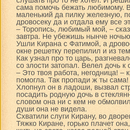
слушать про то не хотел. И реши
сама помочь бежать любимому. 
маленький да пилку железную, п
дровосеку да и отдала ему все эт
– Торопись, любимый мой, – сказ
завтра. Не убежишь нынче ночью
Ушли Кирана с Фатимой, а дрово
окне решетку перепилил и из те
Как узнал про то царь, разгнева
со злости затопал. Велел дочь к 
– Это твоя работа, негодница! – 
помогла. Так пропади ж ты сама!
Хлопнул он в ладоши, вызвал ст
посадить родную дочь в стеклян
словом она ни с кем не обмолвил
души она не видела.
Схватили слуги Кирану, во дворе
Тяжко Киране, горько плачет она