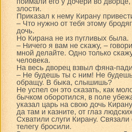
поймали его у дочери во дворце,
злости.
Приказал к нему Кирану привест
– Что нужно от тебя этому бродя
дочь.
Но Кирана не из пугливых была.
– Ничего я вам не скажу, – говори
мной делайте. Одно только скажу
человека.
На весь дворец взвыл фяна-пад
– Не будешь ты с ним! Не будешь
обращу. В быка, слышишь?
Не успел он это сказать, как мо
бычком оборотился, в поле убежал
указал царь на свою дочь Кирану,
да там и казните, от глаз людски
Схватили слуги Кирану. Связали 
телегу бросили.