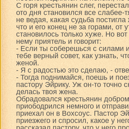
С горя крестьянин слег, перестал
ото дня становился все слабее-т
не ведая, какая судьба постигла
что и его конец не за горами, от
становилось только хуже. Но вот
нему приятель и говорит:
- Если ты соберешься с силами 
тебе верный совет, как узнать, чт
женой.
- Я с радостью это сделаю, - отв
- Тогда поднимайся, поешь и пое
пастору Эйрику. Уж он-то точно с
делась твоя жена.
Обрадовался крестьянин доброму
приободрился немного и отправил
приехал он в Вохсоус. Пастор Э
приезжего и спросил, какое у не
рассказал пастору, что у него пр