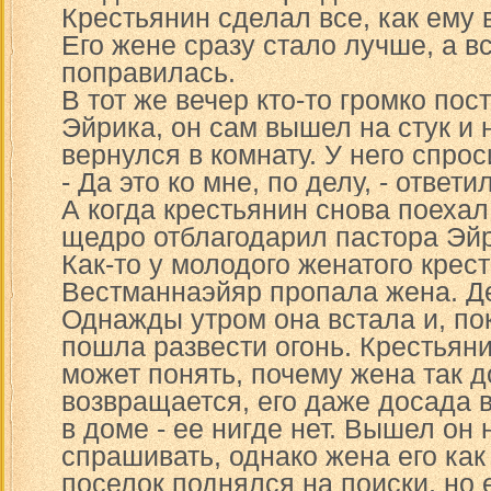
Крестьянин сделал все, как ему 
Его жене сразу стало лучше, а в
поправилась.
В тот же вечер кто-то громко пос
Эйрика, он сам вышел на стук и 
вернулся в комнату. У него спрос
- Да это ко мне, по делу, - ответи
А когда крестьянин снова поехал
щедро отблагодарил пастора Эй
Как-то у молодого женатого крес
Вестманнаэйяр пропала жена. Де
Однажды утром она встала и, по
пошла развести огонь. Крестьяни
может понять, почему жена так д
возвращается, его даже досада 
в доме - ее нигде нет. Вышел он н
спрашивать, однако жена его как
поселок поднялся на поиски, но 