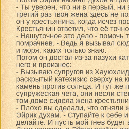
- Ты уверен, что ни в первый, ни 
третий раз твоя жена здесь не п
он у крестьянина, когда исчез по
Крестьянин ответил, что её точно
- Нешуточное это дело - помочь т
помрачнев. - Ведь я вызывал сю
и моря, каких только знаю.
Потом он достал из-за пазухи кат
него и произнес:
- Вызываю супругов из Хауюхли
раскрытый катехизис сверху на к
камень против солнца. И тут же 
супружеская чета, они несли сте
том доме сидела жена крестьяни
- Плохо вы сделали, что отняли ж
Эйрик духам. - Ступайте к себе и
делайте. И пусть мой гнев будет