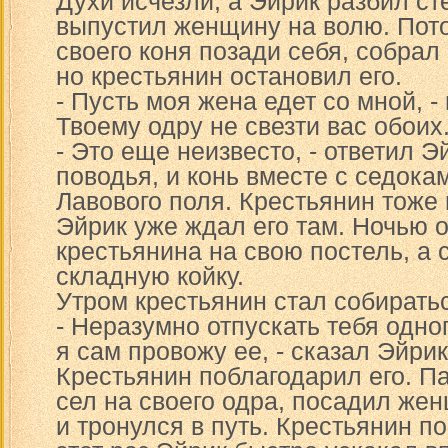
Духи исчезли, а Эйрик разбил с
выпустил женщину на волю. Пото
своего коня позади себя, собрал 
но крестьянин остановил его.
- Пусть моя жена едет со мной, - 
Твоему одру не свезти вас обоих
- Это еще неизвесто, - ответил Э
поводья, и конь вместе с седока
Лавового поля. Крестьянин тоже 
Эйрик уже ждал его там. Ночью 
крестьянина на свою постель, а 
складную койку.
Утром крестьянин стал собирать
- Неразумно отпускать тебя одно
я сам провожу ее, - сказал Эйрик
Крестьянин поблагодарил его. П
сел на своего одра, посадил же
и тронулся в путь. Крестьянин п