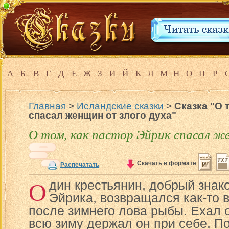
А
Б
В
Г
Д
Е
Ж
З
И
Й
К
Л
М
Н
О
П
Р
Главная
>
Исландские сказки
>
Сказка "О 
спасал женщин от злого духа"
О том, как пастор Эйрик спасал же
Скачать в формате
Распечатать
О
дин крестьянин, добрый знак
Эйрика, возвращался как-то 
после зимнего лова рыбы. Ехал 
всю зиму держал он при себе. По