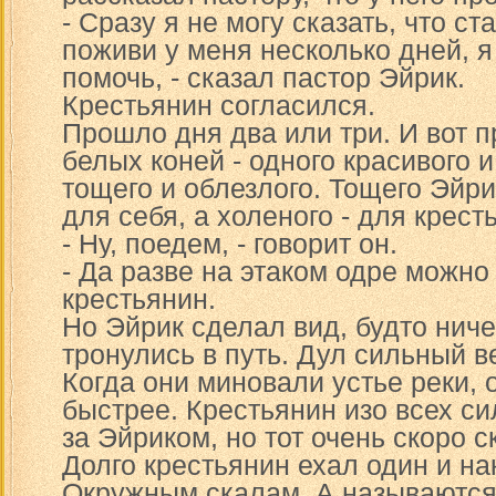
- Сразу я не могу сказать, что ст
поживи у меня несколько дней, 
помочь, - сказал пастор Эйрик.
Крестьянин согласился.
Прошло дня два или три. И вот п
белых коней - одного красивого и
тощего и облезлого. Тощего Эйри
для себя, а холеного - для крест
- Ну, поедем, - говорит он.
- Да разве на этаком одре можно
крестьянин.
Но Эйрик сделал вид, будто ниче
тронулись в путь. Дул сильный в
Когда они миновали устье реки,
быстрее. Крестьянин изо всех си
за Эйриком, но тот очень скоро с
Долго крестьянин ехал один и на
Окружным скалам. А называются 