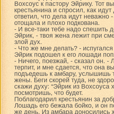
Вохсоус к пастору Эйрику. Тот в
крестьянина и спросил, как идут
ответил, что дела идут неважно 
отощала и плохо подкована.
- И все-таки тебе надо спешить д
Эйрик, - твоя жена лежит при см
злой дух.
- Что же мне делать? - испугался
Эйрик подошел к его лошади поп
- Ничего, поезжай, - сказал он. -
терпит, и мне сдается, что она в
подъедешь к амбару, услышишь т
жены. Беги скорей туда, не здоро
скажи духу: “Эйрик из Вохсоуса х
посмотришь, что будет.
Поблагодарил крестьянин за доб
Лошадь его бежала бойко, и он п
же день. Из амбара доносились 