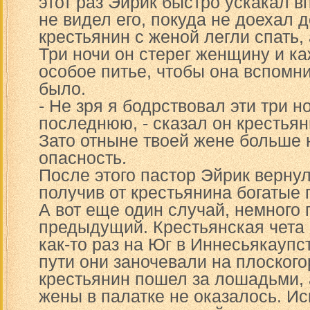
этот раз Эйрик быстро ускакал в
не видел его, покуда не доехал 
крестьянин с женой легли спать,
Три ночи он стерег женщину и к
особое питье, чтобы она вспомни
было.
- Не зря я бодрствовал эти три н
последнюю, - сказал он крестьян
Зато отныне твоей жене больше 
опасность.
После этого пастор Эйрик вернул
получив от крестьянина богатые 
А вот еще один случай, немного
предыдущий. Крестьянская чета
как-то раз на Юг в Иннесьякаупс
пути они заночевали на плоского
крестьянин пошел за лошадьми, 
жены в палатке не оказалось. Иск