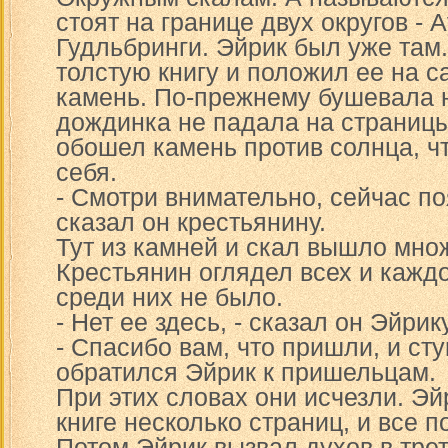
стоят на границе двух округов - 
Гудльбринги. Эйрик был уже там
толстую книгу и положил ее на 
камень. По-прежнему бушевала н
дождинка не падала на страницы
обошел камень против солнца, ч
себя.
- Смотри внимательно, сейчас по
сказал он крестьянину.
Тут из камней и скал вышло мно
Крестьянин оглядел всех и каждо
среди них не было.
- Нет ее здесь, - сказал он Эйрику
- Спасибо вам, что пришли, и сту
обратился Эйрик к пришельцам.
При этих словах они исчезли. Эй
книге несколько страниц, и все 
Потом Эйрик вызвал духов в трет