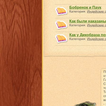
Бобренок и Паук
Категория:
Индейские с
Как были наказан
Категория:
Индейские с
Как у Дикобраза п
Категория:
Индейские с
П
о
Г
С
т
Т
с
в
-