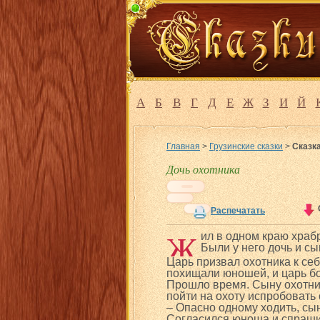
А
Б
В
Г
Д
Е
Ж
З
И
Й
Главная
>
Грузинские сказки
>
Сказка
Дочь охотника
Распечатать
Ж
ил в одном краю храбр
Были у него дочь и сы
Царь призвал охотника к се
похищали юношей, и царь бо
Прошло время. Сыну охотник
пойти на охоту испробовать 
– Опасно одному ходить, сын
Согласился юноша и спрашив