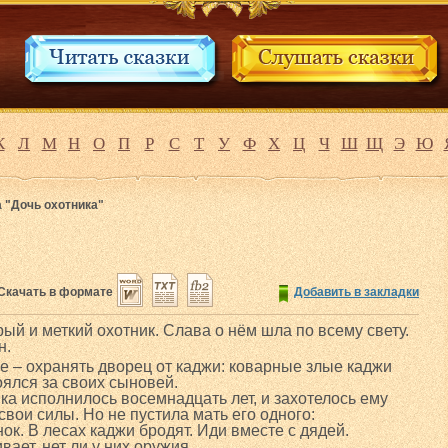
К
Л
М
Н
О
П
Р
С
Т
У
Ф
Х
Ц
Ч
Ш
Щ
Э
Ю
 "Дочь охотника"
Скачать в формате
Добавить в закладки
ый и меткий охотник. Слава о нём шла по всему свету.
н.
бе – охранять дворец от каджи: коварные злые каджи
ялся за своих сыновей.
а исполнилось восемнадцать лет, и захотелось ему
свои силы. Но не пустила мать его одного:
ок. В лесах каджи бродят. Иди вместе с дядей.
ает, нет ли у них оружия.