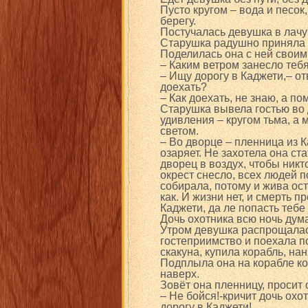
Пусто кругом – вода и песок
берегу.
Постучалась девушка в лачу
Старушка радушно приняла 
Поделилась она с ней своим
– Каким ветром занесло теб
– Ищу дорогу в Каджети,– от
доехать?
– Как доехать, не знаю, а п
Старушка вывела гостью во 
удивления – кругом тьма, а 
светом.
– Во дворце – пленница из К
озаряет. Не захотела она ст
дворец в воздух, чтобы никт
окрест снесло, всех людей п
собирала, потому и жива ост
как. И жизни нет, и смерть п
Каджети, да ле попасть тебе 
Дочь охотника всю ночь дума
Утром девушка распрощалась
гостеприимство и поехала п
скакуна, купила корабль, на
Подплыла она на корабле ко
наверх.
Зовёт она пленницу, просит 
– Не бойся!-кричит дочь ох
дорогу в Каджети!