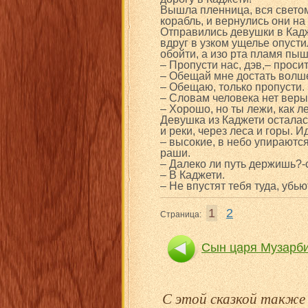
Вышла пленница, вся светом
корабль, и вернулись они на 
Отправились девушки в Кадже
вдруг в узком ущелье опусти
обойти, а изо рта пламя пыш
– Пропусти нас, дэв,– просит
– Обещай мне достать волше
– Обещаю, только пропусти.
– Словам человека нет веры,
– Хорошо, но ты лежи, как л
Девушка из Каджети осталас
и реки, через леса и горы. 
– высокие, в небо упираются
раши.
– Далеко ли путь держишь?-
– В Каджети.
– Не впустят тебя туда, убью
1
2
Страница:
Сын царя Музарб
С этой сказкой такж