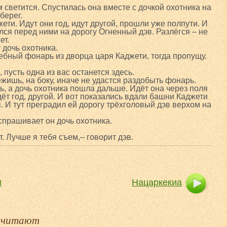
 светится. Спустилась она вместе с дочкой охотника на
берег.
ти. Идут они год, идут другой, прошли уже полпути. И
лся перед ними на дорогу Огненный дэв. Разлёгся – не
ет.
 дочь охотника.
бный фонарь из дворца царя Каджети, тогда пропущу.
 пусть одна из вас останется здесь.
ежишь, на боку, иначе не удастся раздобыть фонарь.
ь, а дочь охотника пошла дальше. Идёт она через поля
Идёт год, другой. И вот показались вдали башни Каджети
. И тут преградил ей дорогу трёхголовый дэв верхом на
спрашивает он дочь охотника.
т. Лучше я тебя съем,– говорит дэв.
и
Нацаркекиа
е читают