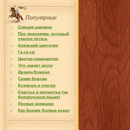
Популярные
Спящая царевна
Про поросенка, который
учился летать
Аленький цветочек
Га-га-га!
Цветик-семицветик
Что значит досуг
Дракон Комодо
Синяя борода
Кузнечик и улитка
Счастье и несчастье (на
белорусском языке)
Лесные домишки
Как бедняк Аллаха искал