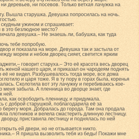
, ни деревьев, ни посевов. Только ветхая лачужка на
гу. Вышла старушка. Девушка попросилась на ночь.
гостью.
 скудным ужином и спрашивает:
я в это безлюдное место?
вечала девушка.– Не знаешь ли, бабушка, как туда
омочь тебе попробую.
двор и показала на море. Девушка так и застыла от
между морем и небом дворец сияет, светится ярким
аджети,– говорит старуха.– Это её красота весь дворец
ать женой нашего царя, и приказал он чародеям поднять
о её не видел. Разбушевалось тогда море, все дома
оглотило и царя тоже. Я в ту пору в горах была, коренья
алась. Сколотила вот эту лачужку и перебиваюсь кое-
ро меня забыла. А пленница во дворце знает, где
к ней.
ла, как освободить пленницу, и придумала.
 с доброй старушкой, поблагодарила её за
о берегу моря. Добралась до города. Там она продала
няла плотников и велела смастерить длинную лестницу.
 дворцу, приставила лестницу и поднялась по ней
открыть ей двери, но не отзывается никто.
отника.– Я пришла вызволить тебя из беды! Покажи мне