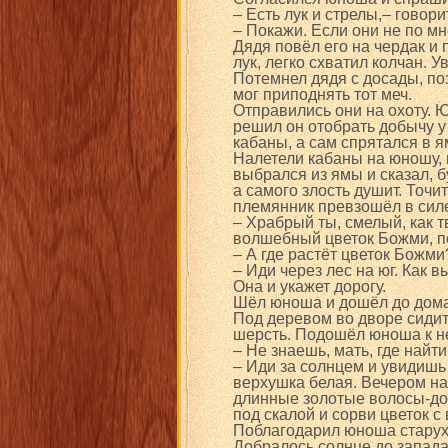
– Есть лук и стрелы,– говори
– Покажи. Если они не по мн
Дядя повёл его на чердак и 
лук, легко схватил колчан. У
Потемнел дядя с досады, по
мог приподнять тот меч.
Отправились они на охоту. Ю
решил он отобрать добычу у
кабаны, а сам спрятался в я
Налетели кабаны на юношу, 
выбрался из ямы и сказал, 
а самого злость душит. Точи
племянник превзошёл в силе
– Храбрый ты, смелый, как т
волшебный цветок Божми, п
– А где растёт цветок Божми
– Иди через лес на юг. Как 
Она и укажет дорогу.
Шёл юноша и дошёл до дома
Под деревом во дворе сидит
шерсть. Подошёл юноша к не
– Не знаешь, мать, где найт
– Иди за солнцем и увидишь
верхушка белая. Вечером на
длинные золотые волосы-до 
под скалой и сорви цветок с 
Поблагодарил юноша старуху
Добралось солнце до запада