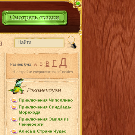
Я
Д
Г
В
Б
А
Размер букв:
*Настройки сохраняются в Cookies
Рекомендуем
Приключения Чиполлино
Приключения Синдбада-
Морехода
Приключения Эмиля из
Лeннеберги
Алиса в Стране Чудес