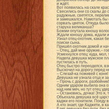
и ждёт.
Вот появилась на скале кра
Свесились они со скалы до с
радужные, светятся, перели
и замешкался. Намотать бы е
сорвать цветок. Откуда было
старуха великанша?
Божми опутала юношу волоса
Ждали юношу дома, ждали и 
Узнал отец-охотник, какая б
поиски сына.
Пришёл охотник домой и нач
– Отец, дай мне оружие,– го
Усмехнулся отец: куда, мол, 
Надела девушка мужское пла
пустилась в путь.
Отец быстро переоделся, вз
Выскочил на дорогу перед не
– Слезай-ка поживей с коня!
Девушка не узнала отца и з
– Прочь с дороги, разбойник!
Одним ударом выбила она ох
над ним меч, но тут отец уде
– Остановись, дочка! Это я, 
Объехала девушка всё царств
каджи его похитили. Поеду 
А кто знает, где Каджети, в 
Едет девушка без пути, без 