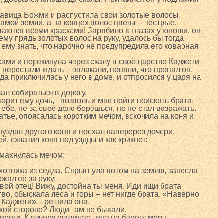
савица Божми и распустила свои золотые волосы.
амой земли, а на концех волос цветы – пёстрые,
ваются всеми красками! Зарябило в глазах у юноши, он
му прядь золотых волос на руку, удалось бы тогда
 ему знать, что нарочно не предупредила его коварная
ми и перекинула через скалу в своё царство Каджети.
перестали ждать – оплакали, поняли, что пропал он.
еда приключилась у него в доме, и отпросился у царя на
ал собираться в дорогу.
ворит ему дочь,– позволь и мне пойти поискать брата.
тебе, не за своё дело берёшься, но не стал возражать.
тье, опоясалась коротким мечом, вскочила на коня и
нуздал другого коня и поехал наперерез дочери.
й, схватил коня под уздцы и как крикнет:
амахнулась мечом:
отника из седла. Спрыгнула потом на землю, занесла
ржал её за руку:
твой отец! Вижу, достойна ты меня. Иди ищи брата.
о, обыскала леса и горы – нет нигде брата. «Наверно,
в Каджети»,– решила она.
какой стороне? Люди там не бывали.
дороги. К вечеру очутилась она на берегу моря.