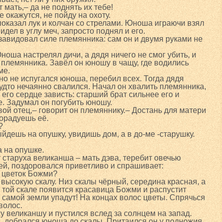
т мать,– да не поднять их тебе!
е окажутся, не пойду на охоту.
показал лук и колчан со стрелами. Юноша играючи взял
видел в углу меч, запросто поднял и его.
завидовал силе племянника: сам он и двумя руками не
ноша настрелял дичи, а дядя ничего не смог убить, и
 племянника. Завёл он юношу в чащу, где водились
ме.
но не испугался юноша, перебил всех. Тогда дядя
будто нечаянно свалился. Начал он хвалить племянника,
т его сердце зависть: старший брат сильнее его и
. Задумал он погубить юношу.
вой отец,– говорит он племяннику.– Достань для матери
орадуешь её.
?
выйдешь на опушку, увидишь дом, а в до-ме -старушку.
 на опушке.
 старуха великанша – мать дэва, теребит овечью
й, поздоровался приветливо и спрашивает:
и цветок Божми?
 высокую скалу. Низ скалы чёрный, середина красная, а
 той скале появится красавица Божми и распустит
самой земли упадут! На концах волос цветы. Спрячься
волос.
 великаншу и пустился вслед за солнцем на запад.
, добрался юноша до скалы. Притаился он у подножия