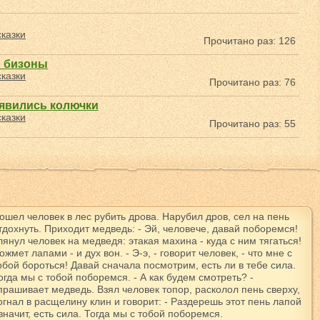
казки
Прочитано раз: 126
ы бизоны
казки
Прочитано раз: 76
оявились колючки
казки
Прочитано раз: 55
ошел человек в лес рубить дрова. Нарубил дров, сел на пень
тдохнуть. Приходит медведь: - Эй, человече, давай поборемся!
лянул человек на медведя: этакая махина - куда с ним тягаться!
ожмет лапами - и дух вон. - Э-э, - говорит человек, - что мне с
обой бороться! Давай сначала посмотрим, есть ли в тебе сила.
огда мы с тобой поборемся. - А как будем смотреть? -
прашивает медведь. Взял человек топор, расколол пень сверху,
огнал в расщелину клин и говорит: - Раздерешь этот пень лапой
 значит, есть сила. Тогда мы с тобой поборемся.