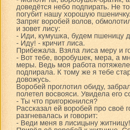
доведётся небо подпирать. Не то
погубит нашу хорошую пшеничку
Запряг воробей волов, обмолоти
и зовет лису:
- Иди, кумушка, будем пшеницу д
- Иду! - кричит лиса.
Прибежала. Взяла лиса меру и г
- Вот тебе, воробушек, мера, а м
меры. Ведь моя работа потяжелее
подпирала. К тому же я тебе ст
довожусь.
Воробей проглотил обиду, забрал
полетел восвояси. Увидела его с
- Ты что пригорюнился?
Рассказал ей воробей про своё г
разгневалась и говорит:
- Веди меня в лисицыну житницу