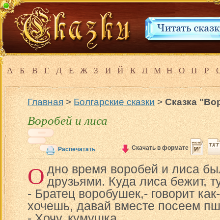
А
Б
В
Г
Д
Е
Ж
З
И
Й
К
Л
М
Н
О
П
Р
Главная
>
Болгарские сказки
>
Сказка "Во
Воробей и лиса
Скачать в формате
Распечатать
О
дно время воробей и лиса б
друзьями. Куда лиса бежит, т
- Братец воробушек,- говорит как-
хочешь, давай вместе посеем п
- Хочу, кумушка.