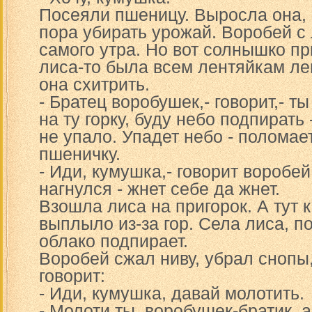
Посеяли пшеницу. Выросла она,
пора убирать урожай. Воробей с 
самого утра. Но вот солнышко пр
лиса-то была всем лентяйкам ле
она схитрить.
- Братец воробушек,- говорит,- ты
на ту горку, буду небо подпирать 
не упало. Упадет небо - полома
пшеничку.
- Иди, кумушка,- говорит воробей
нагнулся - жнет себе да жнет.
Взошла лиса на пригорок. А тут к
выплыло из-за гор. Села лиса, п
облако подпирает.
Воробей сжал ниву, убрал снопы
говорит:
- Иди, кумушка, давай молотить.
- Молоти ты, воробушек-братик, 