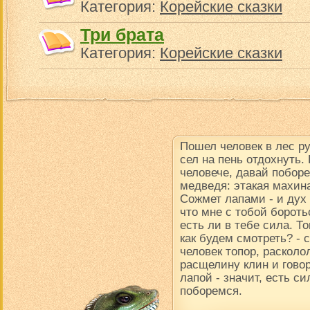
Категория:
Корейские сказки
Три брата
Категория:
Корейские сказки
Пошел человек в лес р
сел на пень отдохнуть.
человече, давай поборе
медведя: этакая махина
Сожмет лапами - и дух в
что мне с тобой борот
есть ли в тебе сила. Т
как будем смотреть? -
человек топор, расколол
расщелину клин и говор
лапой - значит, есть си
поборемся.