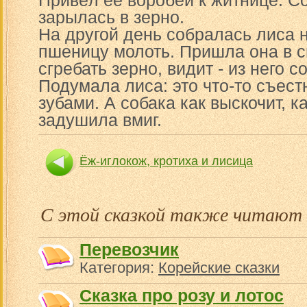
Привёл её воробей к житнице. Со
зарылась в зерно.
На другой день собралась лиса 
пшеницу молоть. Пришла она в с
сгребать зерно, видит - из него с
Подумала лиса: это что-то съестн
зубами. А собака как выскочит, к
задушила вмиг.
Ёж-иглокож, кротиха и лисица
С этой сказкой также читают
Перевозчик
Категория:
Корейские сказки
Сказка про розу и лотос