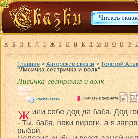
А
Б
В
Г
Д
Е
Ж
З
И
Й
К
Л
М
Н
О
П
Р
Главная
>
Авторские сказки
>
Толстой Алек
"Лисичка-сестричка и волк"
Лисичка-сестричка и волк
Скачать в формате
Распечатать
Ж
или себе дед да баба. Дед го
- Ты, баба, пеки пироги, а я запр
рыбой.