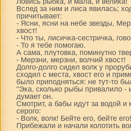
Ловись рыбка, и мала, и велика!
Вслед за ним и лиса явилась; хо
причитывает:
- Ясни, ясни на небе звезды, Мер
хвост!
- Что ты, лисичка-сестричка, го
- То я тебе помогаю.
А сама, плутовка, поминутно тве
- Мерзни, мерзни, волчий хвост!
Долго-долго сидел волк у проруб
сходил с места, хвост его и при
было приподняться: не тут-то бы
"Эка, сколько рыбы привалило - 
думает он.
Смотрит, а бабы идут за водой и 
серого:
- Волк, волк! Бейте его, бейте его
Прибежали и начали колотить вол