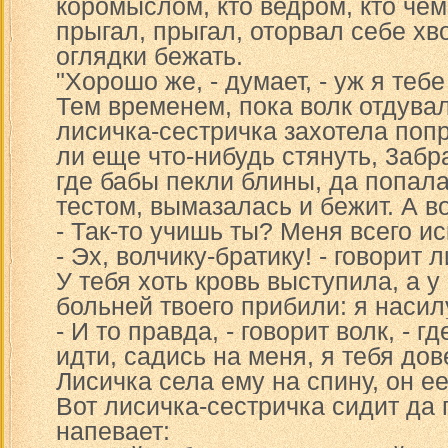
коромыслом, кто ведром, кто чем
прыгал, прыгал, оторвал себе хв
оглядки бежать.
"Хорошо же, - думает, - уж я тебе
Тем временем, пока волк отдува
лисичка-сестричка захотела попр
ли еще что-нибудь стянуть, 3абра
где бабы пекли блины, да попала
тестом, вымазалась и бежит. А во
- Так-то учишь ты? Меня всего и
- Эх, волчику-братику! - говорит 
У тебя хоть кровь выступила, а у
больней твоего прибили: я насил
- И то правда, - говорит волк, - г
идти, садись на меня, я тебя дов
Лисичка села ему на спину, он ее
Вот лисичка-сестричка сидит да 
напевает: