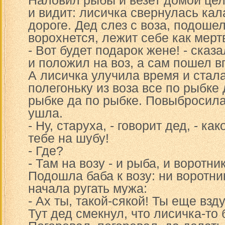
Наловил рыбы и везет домой целы
и видит: лисичка свернулась кал
дороге. Дед слез с воза, подошел
ворохнется, лежит себе как мерт
- Вот будет подарок жене! - сказ
и положил на воз, а сам пошел в
А лисичка улучила время и стал
полегоньку из воза все по рыбке 
рыбке да по рыбке. Повыбросила
ушла.
- Ну, старуха, - говорит дед, - ка
тебе на шубу!
- Где?
- Там на возу - и рыба, и воротник
Подошла баба к возу: ни воротник
начала ругать мужа:
- Ах ты, такой-сякой! Ты еще вз
Тут дед смекнул, что лисичка-то