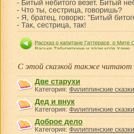
- Битый небитого везет. Битый не
- Что ты, сестрица, говоришь?
- Я, братец, говорю: "Битый битог
- Так, сестрица, так!
Рассказ о капитане Гаттерасе, о Мите 
Ваське Табуреткине и злом коте Хаме
С этой сказкой также читают
Две старухи
Категория:
Филиппинские сказк
Дед и внук
Категория:
Филиппинские сказк
Доброе дело
Категория:
Филиппинские сказк