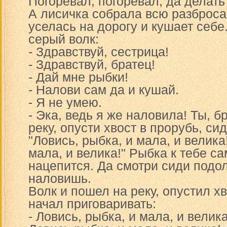
Погоревал, погоревал, да делать
А лисичка собрала всю разброса
уселась на дорогу и кушает себе
серый волк:
- Здравствуй, сестрица!
- Здравствуй, братец!
- Дай мне рыбки!
- Налови сам да и кушай.
- Я не умею.
- Эка, ведь я же наловила! Ты, б
реку, опусти хвост в прорубь, си
"Ловись, рыбка, и мала, и велика
мала, и велика!" Рыбка к тебе са
нацепится. Да смотри сиди подол
наловишь.
Волк и пошел на реку, опустил хв
начал приговаривать:
- Ловись, рыбка, и мала, и велика