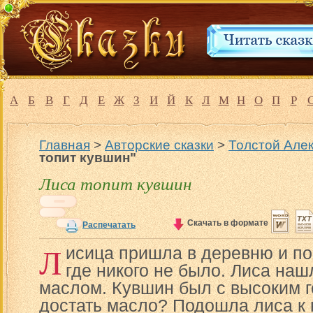
А
Б
В
Г
Д
Е
Ж
З
И
Й
К
Л
М
Н
О
П
Р
Главная
>
Авторские сказки
>
Толстой Алек
топит кувшин"
Лиса топит кувшин
Скачать в формате
Распечатать
Л
исица пришла в деревню и по
где никого не было. Лиса наш
маслом. Кувшин был с высоким г
достать масло? Подошла лиса к 