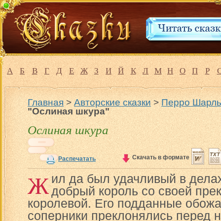
А
Б
В
Г
Д
Е
Ж
З
И
Й
К
Л
М
Н
О
П
Р
Главная
>
Авторские сказки
>
Перро Шарль
"Ослиная шкура"
Ослиная шкура
Скачать в формате
Распечатать
Ж
ил да был удачливый в дела
добрый король со своей пре
королевой. Его подданные обожал
соперники преклонялись перед н