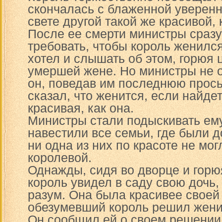
скончалась с блаженной уверенн
свете другой такой же красивой, 
После ее смерти министры сразу
требовать, чтобы король женился
хотел и слышать об этом, горюя
умершей жене. Но министры не от
он, поведав им последнюю прось
сказал, что женится, если найде
красивая, как она.
Министры стали подыскивать ему
навестили все семьи, где были д
ни одна из них по красоте не мог
королевой.
Однажды, сидя во дворце и горю
король увидел в саду свою дочь,
разум. Она была красивее своей 
обезумевший король решил жени
Он сообщил ей о своем решении,