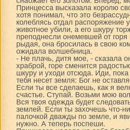
снабжает его золотом. Вперед, м
Принцесса высказала королю свою
хотя понимал, что это безрассуд
колеблясь отдал распоряжение у
животное убили, а его шкуру то
преподнесли онемевшей от горя 
рыдая, она бросилась в свою ком
ожидала волшебница.
- Не плачь, дитя мое, - сказала о
храброй, горе сменится радостью
шкуру и уходи отсюда. Иди, пока 
тебя несет земля: Бог не оставл
Если ты все сделаешь, как я вел
счастье. Ступай. Возьми мою во
Вся твоя одежда будет следовать
землей. Если ты захочешь что-ни
палочкой дважды по земле, и яви
нужно. А теперь поспеши.