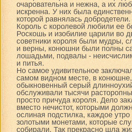
очаровательна и нежна, а их люб
искренна. У них была единственн
которой равнялась добродетели.
Король с королевой любили ее б
Роскошь и изобилие царили во д
советники короля были мудры, с
и верны, конюшни были полны 
лошадьми, подвалы - неисчисли
и питья.
Но самое удивительное заключало
самом видном месте, в конюшне,
обыкновенный серый длинноухий 
обслуживали тысячи расторопных
просто причуда короля. Дело зак
вместо нечистот, которыми долж
ослиная подстилка, каждое утро
золотыми монетами, которые слу
собирали. Так прекрасно шла жи