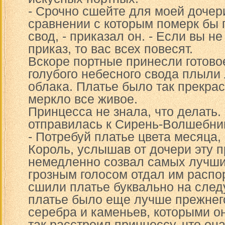
- Срочно сшейте для моей дочери
сравнении с которым померк бы 
свод, - приказал он. - Если вы н
приказ, то вас всех повесят.
Вскоре портные принесли готово
голубого небесного свода плыли 
облака. Платье было так прекрас
меркло все живое.
Принцесса не знала, что делать.
отправилась к Сирень-Волшебни
- Потребуй платье цвета месяца, 
Король, услышав от дочери эту п
немедленно созвал самых лучши
грозным голосом отдал им распо
сшили платье буквально на сле
платье было еще лучше прежнего
серебра и каменьев, которыми о
так расстроил принцессу, что он