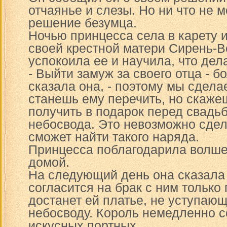
отчаянье и слезы. Но ни что не 
решение безумца.
Ночью принцесса села в карету и
своей крестной матери Сирень-
успокоила ее и научила, что дела
- Выйти замуж за своего отца - бо
сказала она, - поэтому мы сделае
станешь ему перечить, но скаже
получить в подарок перед свадьб
небосвода. Это невозможно сдела
сможет найти такого наряда.
Принцесса поблагодарила волше
домой.
На следующий день она сказала 
согласится на брак с ним только 
достанет ей платье, не уступающ
небосводу. Король немедленно с
искусных портных.