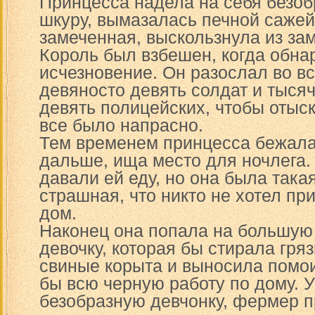
Принцесса надела на себя безо
шкуру, вымазалась печной сажей
замеченная, выскользнула из зам
Король был взбешен, когда обна
исчезновение. Он разослал во вс
девяносто девять солдат и тысяч
девять полицейских, чтобы отыск
все было напрасно.
Тем временем принцесса бежала
дальше, ища место для ночлега
давали ей еду, но она была такая
страшная, что никто не хотел при
дом.
Наконец она попала на большую 
девочку, которая бы стирала гря
свиные корыта и выносила помои
бы всю черную работу по дому. 
безобразную девчонку, фермер 