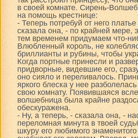
в своей комнате. Сирень-Волше
на помощь крестнице:
- Теперь потребуй от него платье 
сказала она, - по крайней мере, 
тем временем придумаем что-ни
Влюбленный король, не колебляс
бриллианты и рубины, чтобы укра
Когда портные принесли и развер
придворные, видевшие его, сразу
оно сияло и переливалось. Принц
яркого блеска у нее разболелась
свою комнату. Появившаяся всле
волшебница была крайне раздос
обескуражена.
- Ну, а теперь, - сказала она, - 
переломная минута в твоей судь
шкуру его любимого знаменитого