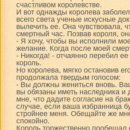
счастливом королевстве.
И вот однажды королева заболе
всего света ученые искусные док
вылечить ее. Она чувствовала, ч
смертный час. Позвав короля, он
- Я хочу, чтобы вы исполнили мо
желание. Когда после моей смерт
- Никогда! - отчаянно перебил ее
король.
Но королева, мягко остановив ег
продолжала твердым голосом:
- Вы должны жениться вновь. В
вы обязаны иметь наследника и
мне, что дадите согласие на брак
случае, если ваша избранница б
стройнее меня. Обещайте же мне 
спокойно.
Король торжественно пообещал е