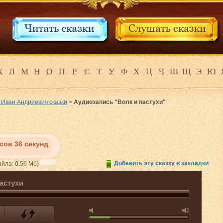
К
Л
М
Н
О
П
Р
С
Т
У
Ф
Х
Ц
Ч
Ш
Щ
Э
Ю
 Иван Андреевич сказки
>
Аудиозапись "Волк и пастухи"
асов 36 секунд
Добавить эту сказку в закладки
йла: 0.56 Мб)
астухи