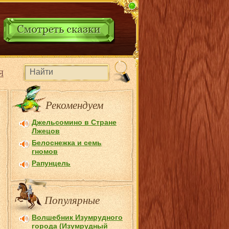
Я
Рекомендуем
Джельсомино в Стране
Лжецов
Белоснежка и семь
гномов
Рапунцель
Популярные
Волшебник Изумрудного
города (Изумрудный