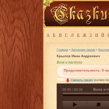
А
Б
В
Г
Д
Е
Ж
З
И
Й
Главная
>
Авторские сказки
>
Крылов
Крылов Иван Андреевич
Волк и пастухи
Продолжительность:
0 ч
Скачать сказку
(размер фа
Волк и п
00:00
/
00:36