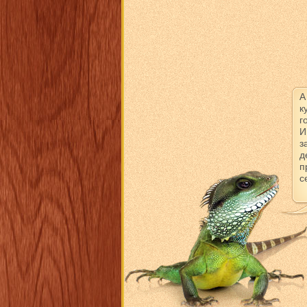
А
к
г
И
з
д
п
с