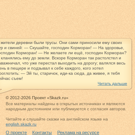
 жители деревни были трусы. Они сами приносили ему своих
ур и свиней: — Скушайте, господин Корморан! — На здоровье,
осподин Корморан! — Не желаете ли ещё, господин Корморан?
 кланялись ему до земли. Вскоре Корморан так растолстел и
аважничал, что уже перестал выходить на дорогу; валялся весь
ень в пещере и подзывал к себе каждого, кого хотел
роглотить: — Эй ты, старичок, иди-ка сюда, да живее, я тебя
ейчас съем!
Читать дальше
© 2012-2026 Проект «Skazk.ru»
Все материалы найдены в открытых источниках и являются
народным достоянием или публикуются с согласия авторов.
Читайте и слушайте сказки на английском языке на
english.skazk.ru
О проекте
Контакты
Реклама на ресурсе