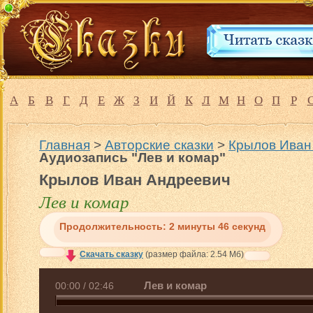
А
Б
В
Г
Д
Е
Ж
З
И
Й
К
Л
М
Н
О
П
Р
Главная
>
Авторские сказки
>
Крылов Иван
Аудиозапись "Лев и комар"
Крылов Иван Андреевич
Лев и комар
Продолжительность:
2 минуты 46 секунд
Скачать сказку
(размер файла: 2.54 Мб)
Лев и комар
00:00
/
02:46