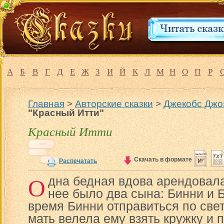
А
Б
В
Г
Д
Е
Ж
З
И
Й
К
Л
М
Н
О
П
Р
Главная
>
Авторские сказки
>
Джекобс Джо
"Красный Итти"
Красный Итти
Скачать в формате
Распечатать
О
дна бедная вдова арендовала
нее было два сына: Бинни и 
время Бинни отправиться по свет
мать велела ему взять кружку и 