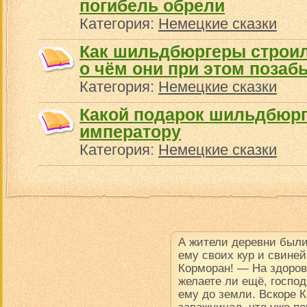
погибель обрели
Категория:
Немецкие сказки
Как шильдбюргеры строил
о чём они при этом позаб
Категория:
Немецкие сказки
Какой подарок шильдбюр
императору
Категория:
Немецкие сказки
А жители деревни были
ему своих кур и свине
Корморан! — На здоров
желаете ли ещё, госпо
ему до земли. Вскоре К