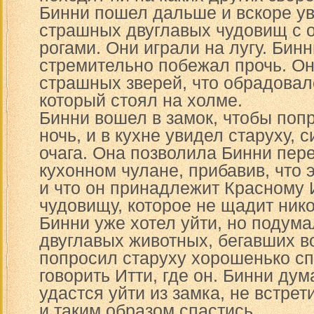
Бинни пошел дальше и вскоре у
страшных двуглавых чудовищ с 
рогами. Они играли на лугу. Бинн
стремительно побежал прочь. Он
страшных зверей, что обрадовалс
который стоял на холме.
Бинни вошел в замок, чтобы поп
ночь, и в кухне увидел старуху,
очага. Она позволила Бинни пер
кухонном чулане, прибавив, что 
и что он принадлежит Красному 
чудовищу, которое не щадит нико
Бинни уже хотел уйти, но подум
двуглавых животных, бегавших во
попросил старуху хорошенько спр
говорить Итти, где он. Бинни дум
удастся уйти из замка, не встре
и таким образом спастись.