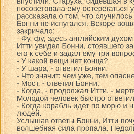
впустили. Старуха, сидевшая в ку
посоветовала ему остерегаться у
рассказала о том, что случилось 
Бонни не испугался. Вскоре вош
закричало:
- Фу, фу, здесь английским духом
Итти увидел Бонни, стоявшего за
его к себе и задал ему три вопро
- У какой вещи нет конца?
- У шара, - ответил Бонни.
- Что значит: чем уже, тем опасн
- Мост, - ответил Бонни.
- Когда, - продолжал Итти, - мер
Молодой человек быстро ответил
- Когда корабль идет по морю и 
людей.
Услышав ответы Бонни, Итти почу
волшебная сила пропала. Недол