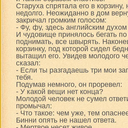
Старуха спрятала его в корзину,
недолго. Неожиданно в дом верн
закричал громким голосом:
- Фу, фу, здесь английским духом
И чудовище принялось бегать по 
поднимать, все швырять. Наконе
корзинку, под которой сидел бед
вытащил его. Увидев молодого ч
сказал:
- Если ты разгадаешь три мои за
тебя.
Подумав немного, он проревел:
- У какой вещи нет конца?
Молодой человек не сумел ответи
промычал:
- Что такое: чем уже, тем опасне
Бинни опять не нашел ответа.
- Мертвое несет живое.