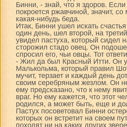
Бинни, - знай, что я здоров. Если
покроется ржавчиной, значит, со
какая-нибудь беда.
Итак, Бинни ушел искать счастья
один день, шел второй, на третий
увидел пастуха, который сидел н
сторожил стадо овец. Он подошел
спросил его, чьи овцы. Тот ответи
- Жил да был Красный Итти. Он 
Малькольма, который правил Шо
мучит, терзает и каждый день до
своим серебряным жезлом. Он не
ему предсказано, что к нему яв
враг. Но ему кажется, что этот ч
родился, а может быть, еще и до
Пастух посоветовал Бинни остер
которых он встретит на своем пут
походят ни на каких других звере