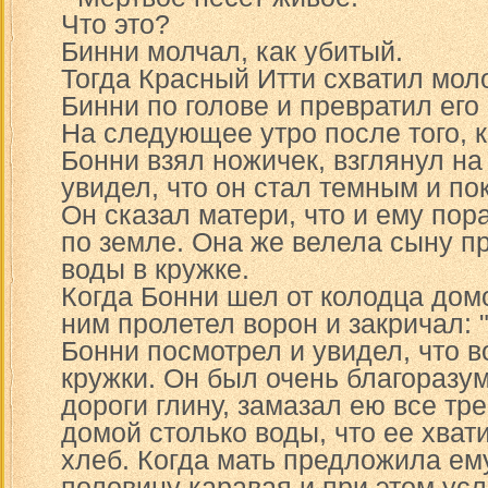
Что это?
Бинни молчал, как убитый.
Тогда Красный Итти схватил мол
Бинни по голове и превратил его
На следующее утро после того, к
Бонни взял ножичек, взглянул на 
увидел, что он стал темным и п
Он сказал матери, что и ему пор
по земле. Она же велела сыну п
воды в кружке.
Когда Бонни шел от колодца домо
ним пролетел ворон и закричал: 
Бонни посмотрел и увидел, что в
кружки. Он был очень благоразум
дороги глину, замазал ею все тр
домой столько воды, что ее хват
хлеб. Когда мать предложила ему
половину каравая и при этом ус