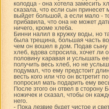
колодца - она хотела замесить х
сказала, что если сын принесет 
выйдет большой, а если мало - т
прибавила, что она не может дат
ничего, кроме хлеба.
Бинни налил в кружку воды, но т
была трещина, большая часть в
чем он вошел в дом. Подав сыну
хлеб, вдова спросила, хочет ли о
половину каравая и услышать ее
получить весь хлеб, но не услыш
подумал, что ему предстоит длин
весть кого или что он встретит по
попросил мать подарить ему вес
После этого он отвел в сторону 
ножичек и сказал, чтобы он кажд
него.
- Пока лезвие будет чистое и све