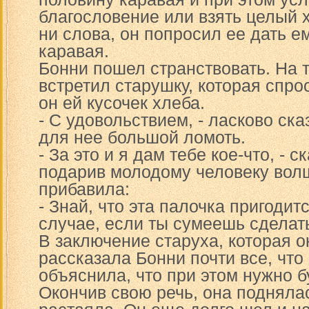
благословение или взять целый 
ни слова, он попросил ее дать е
каравая.
Бонни пошел странствовать. На 
встретил старушку, которая спрос
он ей кусочек хлеба.
- С удовольствием, - ласково ск
для нее большой ломоть.
- За это и я дам тебе кое-что, - с
подарив молодому человеку волш
прибавила:
- Знай, что эта палочка пригодит
случае, если ты сумеешь сделать
В заключение старуха, которая 
рассказала Бонни почти все, что
объяснила, что при этом нужно б
Окончив свою речь, она поднялас