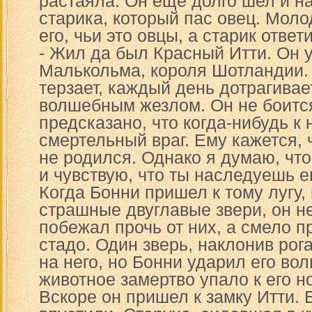
растаяла. Он еще долго шел и н
старика, который пас овец. Мол
его, чьи это овцы, а старик ответ
- Жил да был Красный Итти. Он 
Малькольма, короля Шотландии. 
терзает, каждый день дотрагивае
волшебным жезлом. Он не боится
предсказано, что когда-нибудь к
смертельный враг. Ему кажется, 
не родился. Однако я думаю, что
и чувствую, что ты наследуешь ег
Когда Бонни пришел к тому лугу,
страшные двуглавые звери, он не
побежал прочь от них, а смело п
стадо. Один зверь, наклонив рог
на него, но Бонни ударил его во
животное замертво упало к его н
Вскоре он пришел к замку Итти. 