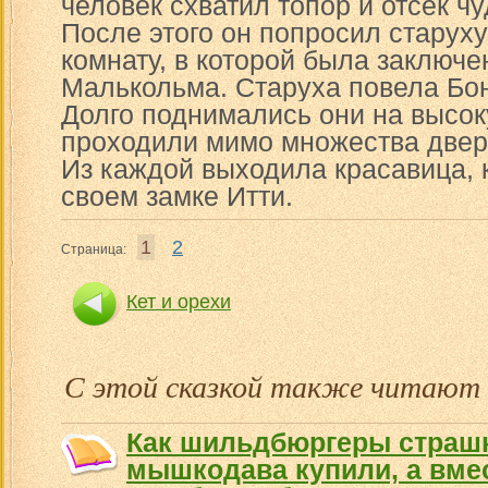
человек схватил топор и отсек ч
После этого он попросил старуху
комнату, в которой была заключе
Малькольма. Старуха повела Бон
Долго поднимались они на высо
проходили мимо множества двере
Из каждой выходила красавица, 
своем замке Итти.
1
2
Страница:
Кет и орехи
С этой сказкой также читают
Как шильдбюргеры страшн
мышкодава купили, а вмес