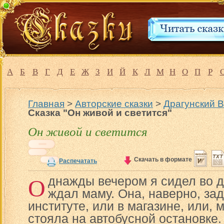
А
Б
В
Г
Д
Е
Ж
З
И
Й
К
Л
М
Н
О
П
Р
Главная
>
Авторские сказки
>
Драгунский 
Сказка "Он живой и светится"
Он живой и светится
Скачать в формате
Распечатать
О
днажды вечером я сидел во дв
ждал маму. Она, наверно, за
институте, или в магазине, или, 
стояла на автобусной остановке.