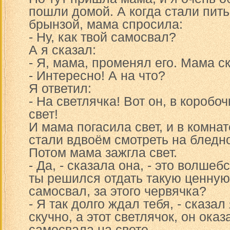
пошли домой. А когда стали пить
брынзой, мама спросила:
- Ну, как твой самосвал?
А я сказал:
- Я, мама, променял его. Мама с
- Интересно! А на что?
Я ответил:
- На светлячка! Вот он, в коробоч
свет!
И мама погасила свет, и в комнат
стали вдвоём смотреть на бледно
Потом мама зажгла свет.
- Да, - сказала она, - это волшеб
ты решился отдать такую ценную
самосвал, за этого червячка?
- Я так долго ждал тебя, - сказал 
скучно, а этот светлячок, он ока
самосвала на свете.