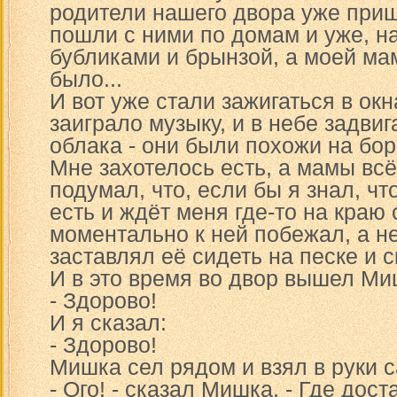
родители нашего двора уже приш
пошли с ними по домам и уже, на
бубликами и брынзой, а моей ма
было...
И вот уже стали зажигаться в окн
заиграло музыку, и в небе задви
облака - они были похожи на бор
Мне захотелось есть, а мамы всё
подумал, что, если бы я знал, чт
есть и ждёт меня где-то на краю 
моментально к ней побежал, а н
заставлял её сидеть на песке и с
И в это время во двор вышел Ми
- Здорово!
И я сказал:
- Здорово!
Мишка сел рядом и взял в руки 
- Ого! - сказал Мишка. - Где дос