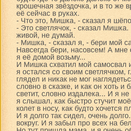
крошечная звёздочка, и в то же 
её сейчас в руках.
- Что это, Мишка, - сказал я шёпо
- Это светлячок, - сказал Мишка.
живой, не думай.
- Мишка, - сказал я, - бери мой 
Навсегда бери, насовсем! А мне о
я её домой возьму...
И Мишка схватил мой самосвал 
я остался со своим светлячком, г
глядел и никак не мог наглядетьс
словно в сказке, и как он хоть и 
светит, словно издалека... И я н
я слышал, как быстро стучит моё
колет в носу, как будто хочется п
И я долго так сидел, очень долго
вокруг. И я забыл про всех на бе
Но тут пришла мама, и я очень 