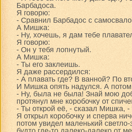
Барбадоса.
Я говорю:
- Сравнил Барбадос с самосвалом
А Мишка:
- Ну, хочешь, я дам тебе плавате
Я говорю:
- Он у тебя лопнутый.
А Мишка:
- Ты его заклеишь.
Я даже рассердился:
- А плавать где? В ванной? По в
И Мишка опять надулся. А потом 
- Ну, была не была! Знай мою доб
протянул мне коробочку от спичек
- Ты открой её, - сказал Мишка, -
Я открыл коробочку и сперва нич
потом увидел маленький светло-з
будто где-то далеко-далеко от м