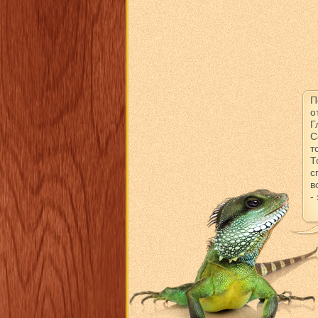
П
о
Г
С
т
Т
с
в
-