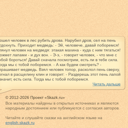
ошел человек в лес рубить дрова. Нарубил дров, сел на пень
тдохнуть. Приходит медведь: - Эй, человече, давай поборемся!
лянул человек на медведя: этакая махина - куда с ним тягаться!
ожмет лапами - и дух вон. - Э-э, - говорит человек, - что мне с
обой бороться! Давай сначала посмотрим, есть ли в тебе сила.
огда мы с тобой поборемся. - А как будем смотреть? -
прашивает медведь. Взял человек топор, расколол пень сверху,
огнал в расщелину клин и говорит: - Раздерешь этот пень лапой
 значит, есть сила. Тогда мы с тобой поборемся.
Читать дальше
© 2012-2026 Проект «Skazk.ru»
Все материалы найдены в открытых источниках и являются
народным достоянием или публикуются с согласия авторов.
Читайте и слушайте сказки на английском языке на
english.skazk.ru