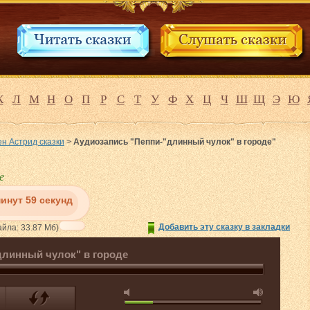
К
Л
М
Н
О
П
Р
С
Т
У
Ф
Х
Ц
Ч
Ш
Щ
Э
Ю
н Астрид сказки
>
Аудиозапись "Пеппи-"длинный чулок" в городе"
е
минут 59 секунд
Добавить эту сказку в закладки
йла: 33.87 Мб)
длинный чулок" в городе