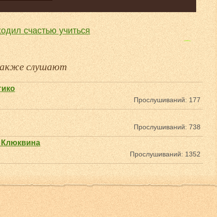
 ходил счастью учиться
Пеппи и Стефенсен
 также слушают
тико
Прослушиваний: 177
Прослушиваний: 738
 Клюквина
Прослушиваний: 1352