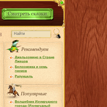
Я
Рекомендуем
Джельсомино в Стране
Лжецов
Белоснежка и семь
гномов
Рапунцель
Популярные
Волшебник Изумрудного
города (Изумрудный