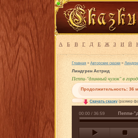
А
Б
В
Г
Д
Е
Ж
З
И
Й
Главная
>
Авторские сказки
>
Линдгре
Линдгрен Астрид
Пеппи-"длинный чулок" в город
Продолжительность:
36 
Скачать сказку
(размер фа
Пеппи-"
00:00
/
36:59