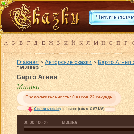
А
Б
В
Г
Д
Е
Ж
З
И
Й
К
Л
М
Н
О
П
Р
Главная
>
Авторские сказки
>
Барто Агния 
"Мишка "
Барто Агния
Мишка
Продолжительность:
0 часов 22 секунды
Скачать сказку
(размер файла: 0.87 Мб)
Мишка
00:00
/
00:22