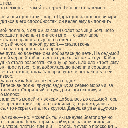
а нем.
казал конь,— какой ты герой. Теперь отправимся
но, и они приехали к царю. Царь принял нового визиря
диться в его способностях, он велел ему выполнить
мой поляне, в одном из семи болот разыщи большого
 сердце и печень и принеси мне,— сказал царь.
 стала спрашивать у него совета.
стрый нож с черной ручкой,— сказал конь.
 и она отправилась в дорогу.
е пути, но все-таки она добралась до цели. На седьмой
шой черный кабан, лег на суше и тут же заснул. Кабан
вушка стала разрезать кабану брюхо. Еле-еле к третьему
был проснуться, она добралась до печени и сердца и
есть на коня, как кабан проснулся и погнался за ней.
издох.
тдала ему кабанью печень и сердце.
еперь выполни другую задачу: за семью морями, за
 олениха. Отправляйся туда, разыщи.олениху и
го молока.
вала семь морей и к вечеру добралась до седьмой горы.
е препятствие: горы то сходились, то расходились
сь, что искры сыпались кругом. Девушка упала духом и
чал конь,— но, может быть, мы минуем благополучно
сь с силами. Когда горы разойдутся, натяни поводья
и, ударь плетью, гикни и — авось, я сумею проскочить.