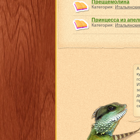
Преццемолина
Категория:
Итальянские
Принцесса из апел
Категория:
Итальянские
А
к
г
И
з
д
п
с