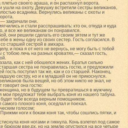
 плетыо своего араша, и он распахнул ворота.
и ушли на охоту. Девушку встретили сестры великанов,
лостью всадника. Вернулись великаны с охоты и
орота.
 — закричали они.
ягчились и стали расспрашивать: кто он, откуда и куда
во, и все же великанам он понравился.
й, они решили сделать его своим зятем и тут же
бе в жены одну из своих сестер. Гость согласился. В
 со старшей сестрой в амхара.
лу, и пока я от него не вернусь, не могу быть с тобой
 с тобою лечь на разных кроватях,— сказал гость,
ой.
азала, как с ней обошелся жених. Братья сильно
 старшая сестра не понравилась гостю, и предложили
й гость поступил так же, как и со старшей. Наконец,
адшую сестру, но и к младшей он не прикоснулся.
еликанов была вещей, но об этом никто не знал, не
т говорит она гостю:
 женщина, но в будущем ты превратишься в мужчину.
я мои предложат тебе выбрать коня из нашего табуна.
 будет тебе всегда верным помощником.
л самого плохого коня, оседлал и поехал.
еческим голосом:
Прижми ноги к бокам коня так, чтобы сошлись пятки, и
тиснула коня ногами и гикнула. Конь взлетел под самое
е брюхом вве.рх, но на землю опустился на все четыре