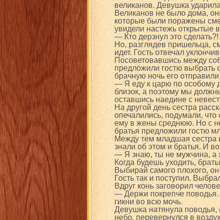
великанов. Девушка ударила
Великанов не было дома, он
которые были поражены сме
увидели настежь открытые в
— Кто дерзнул это сделать?!
Но, разглядев пришельца, см
идет. Гость отвечал уклончи
Посоветовавшись между собо
предложили гостю выбрать се
брачную ночь его отправили
— Я еду к царю по особому де
близок, а поэтому мы должны
оставшись наедине с невест
На другой день сестра расск
опечалились, подумали, что
ему в жены среднюю. Но с не
братья предложили гостю мл
Между тем младшая сестра в
знали об этом и братья. И во
— Я знаю, ты не мужчина, а
Когда будешь уходить, брать
Выбирай самого плохого, он
Гость так и поступил. Выбра
Вдруг конь заговорил челов
— Держи покрепче поводья. 
гикни во всю мочь.
Девушка натянула поводья, с
небо, перевернулся в воздух