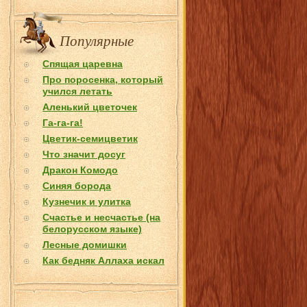
Популярные
Спящая царевна
Про поросенка, который
учился летать
Аленький цветочек
Га-га-га!
Цветик-семицветик
Что значит досуг
Дракон Комодо
Синяя борода
Кузнечик и улитка
Счастье и несчастье (на
белорусском языке)
Лесные домишки
Как бедняк Аллаха искал