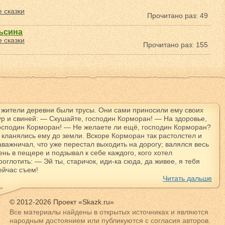
 сказки
Прочитано раз: 49
ьсина
 сказки
Прочитано раз: 155
 жители деревни были трусы. Они сами приносили ему своих
ур и свиней: — Скушайте, господин Корморан! — На здоровье,
осподин Корморан! — Не желаете ли ещё, господин Корморан?
 кланялись ему до земли. Вскоре Корморан так растолстел и
аважничал, что уже перестал выходить на дорогу; валялся весь
ень в пещере и подзывал к себе каждого, кого хотел
роглотить: — Эй ты, старичок, иди-ка сюда, да живее, я тебя
ейчас съем!
Читать дальше
© 2012-2026 Проект «Skazk.ru»
Все материалы найдены в открытых источниках и являются
народным достоянием или публикуются с согласия авторов.