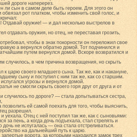
йшей дороге наперерез.
н ли сын в самом деле быть героем. Для этого он
 обвязал рот платком, чтобы изменить свой голос, и
акричал:
 Отдавай оружие! — и дал несколько выстрелов в
ел отдавать оружия, но отец, не переставая грозить,
потребовал, чтобы в знак покорности он переложил свое
правую а вернулся обратно домой. Тот подчинился и
ратчайшим путем вернулся домой. Вскоре возвратился и
ним случилось, в чем причина возвращения, но скрыть
л к царю своего младшего сына. Так же, как и накануне,
дшему сыну и поступил с ним так же, как со старшим.
испугался угрозы и вернулся домой.
ья не смогли скрыть своего горя друг от друга и от
ми случилось по дороге? — стала допытываться сестра,
,
а позволить ей самой поехать для того, чтобы выяснить,
Отец разрешил.
 уехала. Отец с ней поступил так же, как с сыновьями:
ся за пень, а когда дочь подъехала, стал стрелять и
 дочь не испугалась — она стала отстреливаться.
геройство на дальнейший путь к царю.
 запертые ворота, за которыми находился замок трех