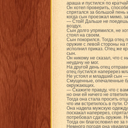
араша и пустился по кратча
Он хотел проверить, способе
спрятался за большой пень и
когда сын проезжал мимо, з
— Стой! Дальше не поедешь!
воздух.
Сын долго упрямился, не хот
стоял на своем.
Сын покорился. Тогда отец 
оружие с левой стороны на 
исполнил приказ. Отец же к
сын.
Он никому не сказал, что с 
неудачу не мог.
На другой день отец отправи
отец пустился наперерез мла
Не устоял и младший сын — 
Смущенные, опечаленные брат
окружающих.
— Скажите правду, что с ва
но они ей ничего не ответили
Тогда она стала просить отц
что им встретилось в пути. 
Она надела мужскую одежду и
поскакал наперерез, спрятал
потребовал сдать оружие. Но
Тогда он благословил ее за 
Немного погодя она увидела