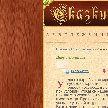
А
Б
В
Г
Д
Е
Ж
З
И
Й
Главная
>
Абхазские сказки
>
Сказка 
Царь и его визирь
Распечатать
У
одного царя был визи
глубокой старости был 
попросил освободить ег
при условии, чтобы он нашел
принял это условие, отбыл 
вместо отца. Прощаясь, оте
умом не уступай отцу».
Благословил отец сына, поса