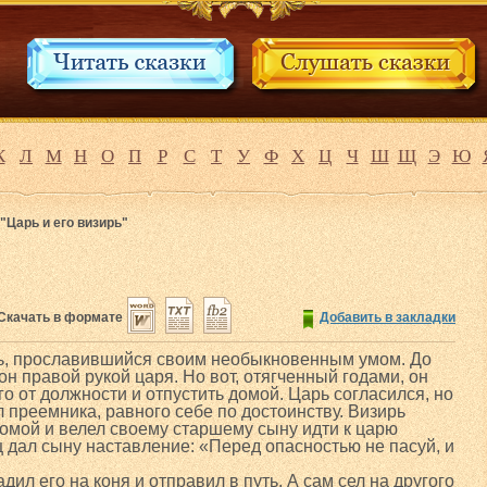
К
Л
М
Н
О
П
Р
С
Т
У
Ф
Х
Ц
Ч
Ш
Щ
Э
Ю
"Царь и его визирь"
Скачать в формате
Добавить в закладки
рь, прославившийся своим необыкновенным умом. До
он правой рукой царя. Но вот, отягченный годами, он
о от должности и отпустить домой. Царь согласился, но
 преемника, равного себе по достоинству. Визирь
домой и велел своему старшему сыну идти к царю
ц дал сыну наставление: «Перед опасностью не пасуй, и
дил его на коня и отправил в путь. А сам сел на другого