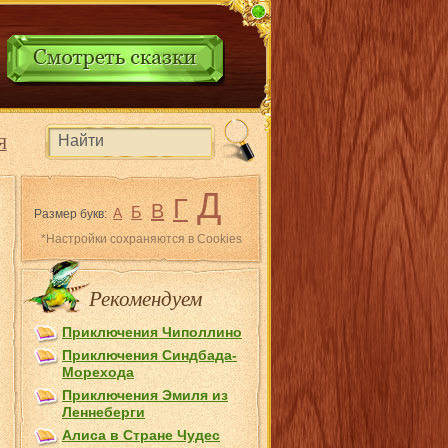
Я
Д
Г
В
Б
А
Размер букв:
*Настройки сохраняются в Cookies
Рекомендуем
Приключения Чиполлино
Приключения Синдбада-
Морехода
Приключения Эмиля из
Лeннеберги
Алиса в Стране Чудес