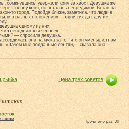
ры, сомкнувшись, удержали коня за хвост. Девушка же
 через голову коня, но осталась невредимой. Встав на
какой-то город. Подойдя ближе, заметила, что люди в
стыли в разных положениях — одни сих дат, другие
оду.
девушка одному из них.
етил неподвижный человек.
елыми? — спросила девушка.
ассердилась она на мужа за то, "что он уменьшил нам
нь. «Зачем мне подданные лентяи,— сказала она,—
я рыбка
Цена трех советов
е читают
росток
 сказки
Прочитано раз: 39