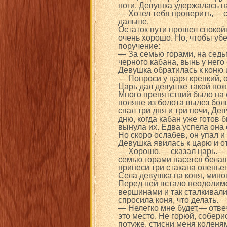
ноги. Девушка удержалась н
— Хотел тебя проверить,— с
дальше.
Остаток пути прошел спокой
очень хорошо. Но, чтобы убе
поручение:
— За семью горами, на седь
черного кабана, вынь у него
Девушка обратилась к коню и
— Попроси у царя крепкий, о
Царь дал девушке такой нож,
Много препятствий было на е
поляне из болота вылез боль
спал три дня и три ночи, Де
дню, когда кабан уже готов 
вынула их. Едва успела она с
Но скоро ослабев, он упал и 
Девушка явилась к царю и о
— Хорошо,— сказал царь.— Т
семью горами пасется белая
принеси три стакана оленье
Села девушка на коня, мино
Перед ней встало неодолимо
вершинами и так сталкивали
спросила коня, что делать.
— Нелегко мне будет,— отве
это место. Не горюй, собери
потуже, стисни меня коленям