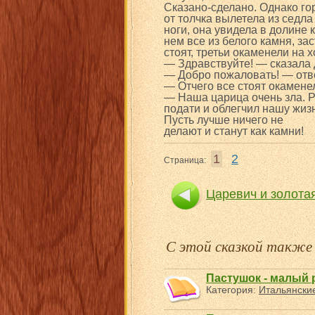
Сказано-сделано. Однако го
от толчка вылетела из седла
ноги, она увидела в долине 
нем все из белого камня, за
стоят, третьи окаменели на х
— Здравствуйте! — сказала 
— Добро пожаловать! — отв
— Отчего все стоят окамен
— Наша царица очень зла. Р
подати и облегчил нашу жиз
Пусть лучше ничего не
делают и станут как камни!
1
2
Страница:
Царевич и золота
С этой сказкой такж
Пастушок - малый 
Категория:
Итальянские