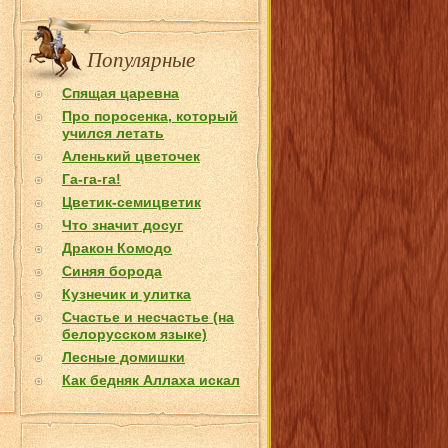
Популярные
Спящая царевна
Про поросенка, который
учился летать
Аленький цветочек
Га-га-га!
Цветик-семицветик
Что значит досуг
Дракон Комодо
Синяя борода
Кузнечик и улитка
Счастье и несчастье (на
белорусском языке)
Лесные домишки
Как бедняк Аллаха искал