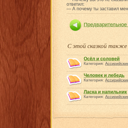
ответил:
— А почему ты заставил меня
Предварительное 
С этой сказкой такж
Осёл и соловей
Категория:
Ассирийские
Человек и лебедь
Категория:
Ассирийские
Ласка и напильник
Категория:
Ассирийские