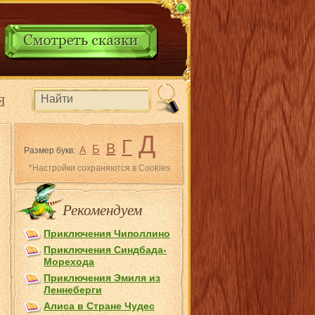
Я
Д
Г
В
Б
А
Размер букв:
*Настройки сохраняются в Cookies
Рекомендуем
Приключения Чиполлино
Приключения Синдбада-
Морехода
Приключения Эмиля из
Лeннеберги
Алиса в Стране Чудес