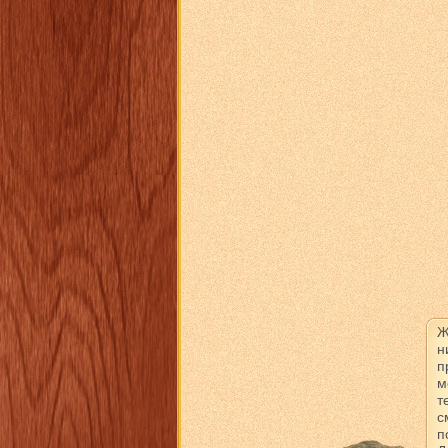
Ж
н
п
м
т
с
п