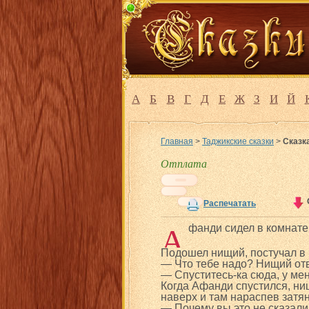
А
Б
В
Г
Д
Е
Ж
З
И
Й
Главная
>
Таджикские сказки
>
Сказк
Отплата
Распечатать
А
фанди сидел в комнате
Подошел нищий, постучал в 
— Что тебе надо? Нищий отв
— Спуститесь-ка сюда, у мен
Когда Афанди спустился, ни
наверх и там нараспев затян
— Почему вы это не сказали