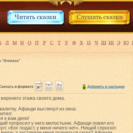
К
Л
М
Н
О
П
Р
С
Т
У
Ф
Х
Ц
Ч
Ш
Щ
Э
Ю
а "Отплата"
Скачать в формате
Добавить в закладки
 верхнего этажа своего дома.
калитку. Афанди выглянул из окна:
етил:
я к вам дело!
щий попросил у него милостыню. Афанди повел его
ул: «Бог подаст, у меня ничего нет». Нищий спросил:
 внизу, а заставили меня подняться сюда? Афанди