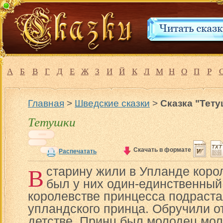
А
Б
В
Г
Д
Е
Ж
З
И
Й
К
Л
М
Н
О
П
Р
Главная
>
Шведские сказки
>
Сказка "Тету
Тетушки
Скачать в формате
Распечатать
В
старину жили в Упланде корол
был у них один-единственный
королевстве принцесса подраста
упландского принца. Обручили о
детстве. Принц был молодец мол