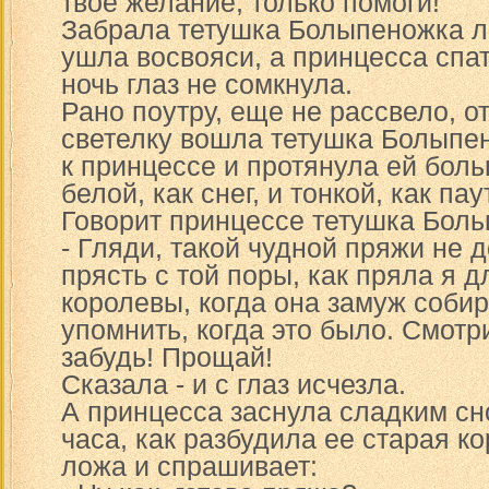
твое желание, только помоги!
Забрала тетушка Болыпеножка л
ушла восвояси, а принцесса спат
ночь глаз не сомкнула.
Рано поутру, еще не рассвело, о
светелку вошла тетушка Болыпе
к принцессе и протянула ей боль
белой, как снег, и тонкой, как пау
Говорит принцессе тетушка Бол
- Гляди, такой чудной пряжи не 
прясть с той поры, как пряла я 
королевы, когда она замуж собир
упомнить, когда это было. Смот
забудь! Прощай!
Сказала - и с глаз исчезла.
А принцесса заснула сладким сн
часа, как разбудила ее старая ко
ложа и спрашивает: