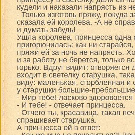
кудели и наказали напрясть из н
- Только изготовь пряжу, покуда з
сказала ей королева. -А не спра
и думать забудь!
Ушла королева, принцесса одна 
пригорюнилась: как ни старайся,
пряжи ей за ночь не напрясть. Х
и за работу не берется, только в
горько. Вдруг видит: отворяется 
входит в светелку старушка, так
виду: маленькая, сгорбленная и
у старушки большие-пребольшие
- Мир тебе!-ласково здоровается
- И тебе! - отвечает принцесса.
- Отчего ты, красавица, такая пе
спрашивает старушка.
А принцесса ей в ответ: