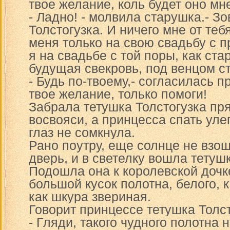
твое желание, коль будет оно мн
- Ладно! - молвила старушка.- З
Толстогузка. И ничего мне от теб
меня только на свою свадьбу с 
я на свадьбе с той поры, как ста
будущая свекровь, под венцом с
- Будь по-твоему,- согласилась 
твое желание, только помоги!
Забрала тетушка Толстогузка пр
восвояси, а принцесса спать уле
глаз не сомкнула.
Рано поутру, еще солнце не взо
дверь, и в светелку вошла тетушк
Подошла она к королевской дочк
большой кусок полотна, белого, ка
как шкура звериная.
Говорит принцессе тетушка Толст
- Гляди, такого чудного полотна