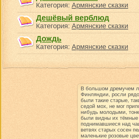
Категория:
Армянские сказки
Дешёвый верблюд
Категория:
Армянские сказки
Дождь
Категория:
Армянские сказки
В большом дремучем ле
Финляндии, росли рядо
были такие старые, так
седой мох, не мог прип
нибудь молодыми, тон
были видны их тёмные
поднимавшиеся над чащ
ветвях старых сосен пе
маленькие розовые цве