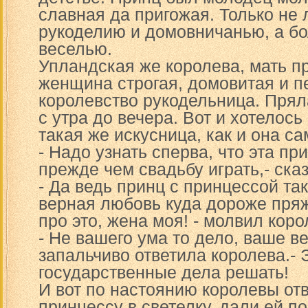
славная да пригожая. Только не 
рукоделию и домовничанью, а бо
веселью.
Упландская же королева, мать п
женщина строгая, домовитая и п
королевство рукодельница. Прял
с утра до вечера. Вот и хотелось
такая же искусница, как и она са
- Надо узнать сперва, что эта пр
прежде чем свадьбу играть,- ска
- Да ведь принц с принцессой так
верная любовь куда дороже пряж
про это, жена моя! - молвил коро
- Не вашего ума то дело, ваше ве
запальчиво ответила королева.- 
государственные дела решать!
И вот по настоянию королевы от
принцессу в светелку, дали ей п