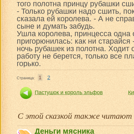
того полотна принцу рубашки сши
- Только рубашки надо сшить, пок
сказала ей королева. - А не спр
сыне и думать забудь.
Ушла королева, принцесса одна 
пригорюнилась: как ни старайся 
ночь рубашек из полотна. Ходит о
работу не берется, только все пл
горько.
1
2
Страница:
Пастушок и король эльфов
Ки
С этой сказкой также читают
Деньги мясника