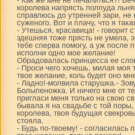
- Как же мне не печалиться?! Ве
королева напрясть полпуда льня
справлюсь до утренней зари, не 
суженого. Вот и плачу, что я так
- Утешься, красавица! - говорит 
здешняя тоже прясть не умела, э
тебе сперва помогу, а уж после п
исполни одно мое желание!
Обрадовалась принцесса ее слов
- Проси чего хочешь, милая моя
твое желание, коль будет оно мн
- Ладно!-молвила старушка.- Зов
Болыпеножка. И ничего мне от те
пригласи меня только на свою св
бывала я на свадьбе с той поры,
королева, твоя будущая свекров
стояла.
- Будь по-твоему! - согласилась