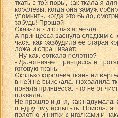
ткать с той поры, как ткала я дл
королевы, когда она замуж собир
упомнить, когда это было, смотр
забудь! Прощай!
Сказала - и с глаз исчезла.
А принцесса заснула сладким сн
часа, как разбудила ее старая ко
ложа и спрашивает:
- Ну как, соткала полотно?
- Да,-отвечает принцесса и прот
готовую ткань.
Сколько королева ткань ни верте
в ней не выискала. Похвалила тк
поняла принцесса, что не от чист
похвала.
Не прошло и дня, как надумала 
по-другому испытать. Прислала о
полотно и нитки с иголками и на