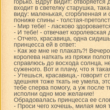
горько. Вдруг видит: отворяется 
входит в светелку старушка, так
виду: маленькая, сгорбленная и
пониже спины - толстая-претолст
- Мир тебе! - ласково здороваетс
- И тебе! - отвечает королевская 
- Отчего, красавица, одна сидиш
принцесса ей в ответ:
- Как же мне не плакать?! Вечер
королева наткать из пряжи полот
справлюсь до восхода солнца, н
суженого. Вот и плачу, что я так
- Утешься, красавица,- говорит 
здешняя тоже ткать не умела, это
тебе сперва помогу, а уж после т
исполни одно мое желание!
Обрадовалась принцесса ее слов
- Проси чего хочешь, милая моя