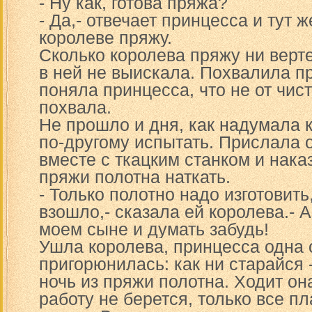
- Ну как, готова пряжа?
- Да,- отвечает принцесса и тут 
королеве пряжу.
Сколько королева пряжу ни верте
в ней не выискала. Похвалила пр
поняла принцесса, что не от чист
похвала.
Не прошло и дня, как надумала 
по-другому испытать. Прислала о
вместе с ткацким станком и нака
пряжи полотна наткать.
- Только полотно надо изготовить
взошло,- сказала ей королева.- А
моем сыне и думать забудь!
Ушла королева, принцесса одна 
пригорюнилась: как ни старайся -
ночь из пряжи полотна. Ходит она
работу не берется, только все пл