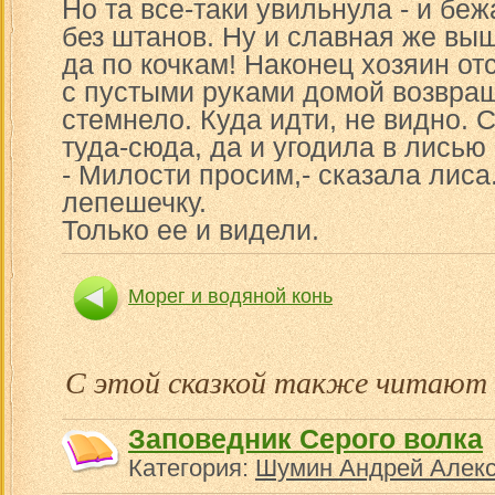
Но та все-таки увильнула - и беж
без штанов. Ну и славная же выш
да по кочкам! Наконец хозяин от
с пустыми руками домой возвращ
стемнело. Куда идти, не видно.
туда-сюда, да и угодила в лисью 
- Милости просим,- сказала лиса.
лепешечку.
Только ее и видели.
Морег и водяной конь
С этой сказкой также читают
Заповедник Серого волка
Категория:
Шумин Андрей Алек