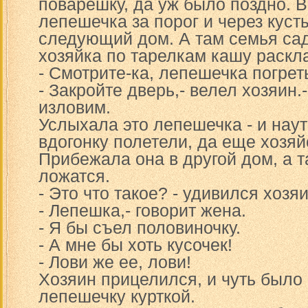
поварешку, да уж было поздно. 
лепешечка за порог и через кусты
следующий дом. А там семья сад
хозяйка по тарелкам кашу раскл
- Смотрите-ка, лепешечка погрет
- Закройте дверь,- велел хозяин.
изловим.
Услыхала это лепешечка - и наут
вдогонку полетели, да еще хозя
Прибежала она в другой дом, а т
ложатся.
- Это что такое? - удивился хозяи
- Лепешка,- говорит жена.
- Я бы съел половиночку.
- А мне бы хоть кусочек!
- Лови же ее, лови!
Хозяин прицелился, и чуть было
лепешечку курткой.