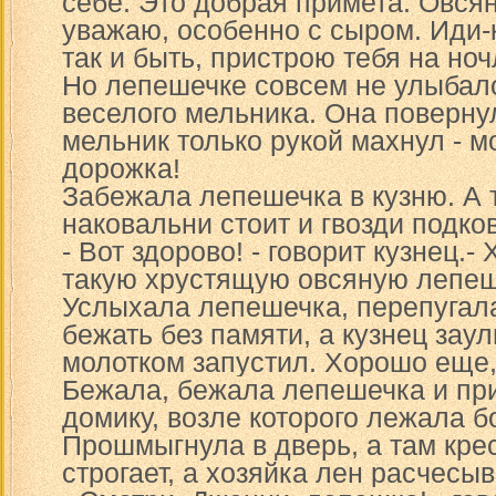
себе. Это добрая примета. Овся
уважаю, особенно с сыром. Иди-
так и быть, пристрою тебя на ноч
Но лепешечке совсем не улыбало
веселого мельника. Она повернул
мельник только рукой махнул - м
дорожка!
Забежала лепешечка в кузню. А 
наковальни стоит и гвозди подко
- Вот здорово! - говорит кузнец.
такую хрустящую овсяную лепеш
Услыхала лепешечка, перепугал
бежать без памяти, а кузнец зау
молотком запустил. Хорошо еще,
Бежала, бежала лепешечка и пр
домику, возле которого лежала 
Прошмыгнула в дверь, а там кре
строгает, а хозяйка лен расчесыв