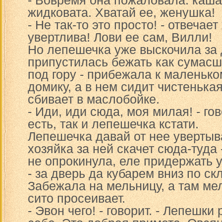
- Вовремя она пожаловала: каша
жидковата. Хватай ее, женушка!
- Не так-то это просто! - отвечает
увертлива! Лови ее сам, Вилли!
Но лепешечка уже выскочила за 
припустилась бежать как сумасш
под гору - прибежала к маленьк
домику, а в нем сидит чистенька
сбивает в маслобойке.
- Иди, иди сюда, моя милая! - го
есть, так и лепешечка кстати.
Лепешечка давай от нее увертыв
хозяйка за ней скачет сюда-туда 
не опрокинула, еле придержать 
- за дверь да кубарем вниз по скл
Забежала на мельницу, а там ме
сито просеивает.
- Эвон чего! - говорит. - Лепешки