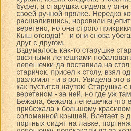
буфет, а старушка сидела у огня
своей ручной прялке. Нередко ко
расшалившись, норовили вцепит
веретено, но она строго прикрик
Кыш отсюда!" - и они снова убега
друг с другом.
Вздумалось как-то старушке стар
овсяными лепешками побаловать
лепешечки да поставила на стол
старичок, присел к столу, взял о
разломил - и в рот. Увидела это 
как пустится наутек! Старушка с
веретеном - за ней, но где уж там
Бежала, бежала лепешечка что е
прибежала к большому красивом
соломенной крышей. Влетает в дв
портных сидят на лавке, портня
лепешечку, повскакали да за хоз