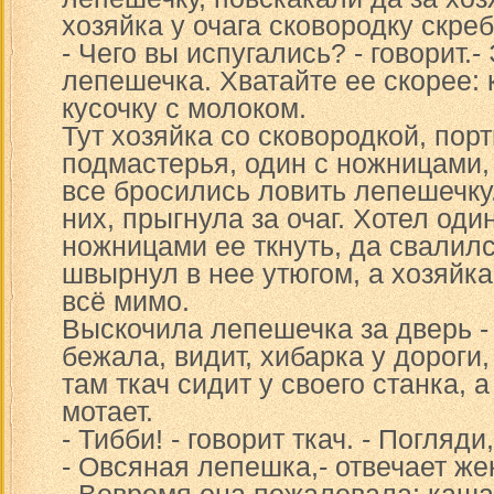
хозяйка у очага сковородку скреб
- Чего вы испугались? - говорит.
лепешечка. Хватайте ее скорее:
кусочку с молоком.
Тут хозяйка со сковородкой, пор
подмастерья, один с ножницами, 
все бросились ловить лепешечку
них, прыгнула за очаг. Хотел од
ножницами ее ткнуть, да свалилс
швырнул в нее утюгом, а хозяйка
всё мимо.
Выскочила лепешечка за дверь -
бежала, видит, хибарка у дороги,
там ткач сидит у своего станка, 
мотает.
- Тибби! - говорит ткач. - Погляди
- Овсяная лепешка,- отвечает же