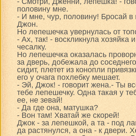
- Смотри, Дженни, лепешка! - гов
половину мне.
- И мне, чур, половину! Бросай 
Джон.
Но лепешечка увернулась от то
- Ах, так! - воскликнула хозяйка
чесалку.
Но лепешечка оказалась провор
за дверь, добежала до соседнего
сидит, плетет из конопли привязк
его у очага похлебку мешает.
- Эй, Джок! - говорит жена.- Ты 
тебе лепешечку. Одна такая у те
ее, не зевай!
- Да где она, матушка?
- Вон там! Хватай же скорей!
Джок - за лепешкой, а та - под л
да растянулся, а она - к двери.