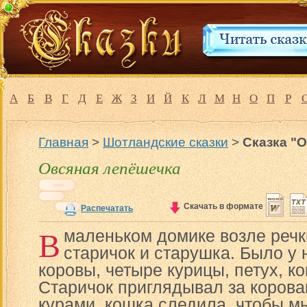
А
Б
В
Г
Д
Е
Ж
З
И
Й
К
Л
М
Н
О
П
Р
Главная
>
Шотландские сказки
>
Сказка "
Овсяная лепёшечка
Скачать в формате
Распечатать
В
маленьком домике возле реч
старичок и старушка. Было у 
коровы, четыре курицы, петух, ко
Старичок приглядывал за коровам
курами, кошка следила, чтобы м