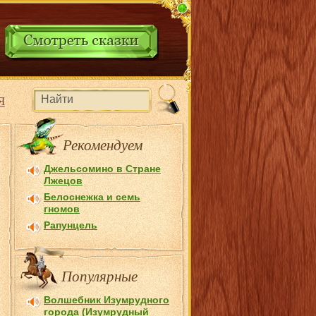
Я
Рекомендуем
Джельсомино в Стране
Лжецов
Белоснежка и семь
гномов
Рапунцель
Популярные
Волшебник Изумрудного
города (Изумрудный