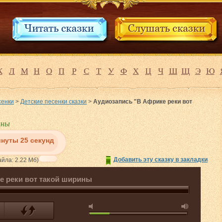
К
Л
М
Н
О
П
Р
С
Т
У
Ф
Х
Ц
Ч
Ш
Щ
Э
Ю
сенки
>
Детские песенки сказки
>
Аудиозапись "В Африке реки вот
ины
инуты 25 секунд
Добавить эту сказку в закладки
йла: 2.22 Мб)
е реки вот такой ширины