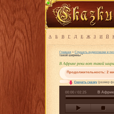
А
Б
В
Г
Д
Е
Ж
З
И
Й
Главная
>
Слушать аудиосказки и пе
такой ширины "
В Африке реки вот такой шир
Продолжительность:
2 м
Скачать сказку
(размер фа
В Африк
00:00
/
02:25