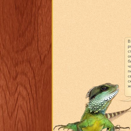
В
р
с
о
б
ч
п
с
с
ж