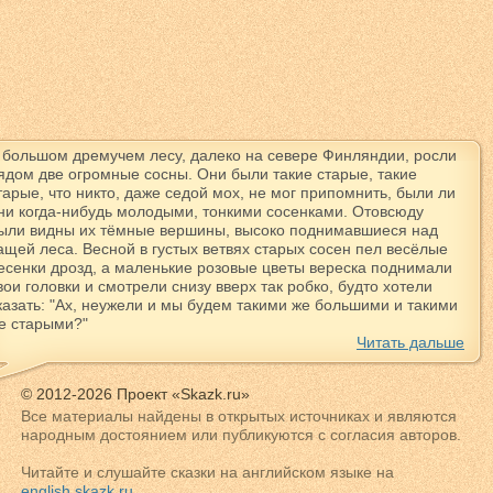
 большом дремучем лесу, далеко на севере Финляндии, росли
ядом две огромные сосны. Они были такие старые, такие
тарые, что никто, даже седой мох, не мог припомнить, были ли
ни когда-нибудь молодыми, тонкими сосенками. Отовсюду
ыли видны их тёмные вершины, высоко поднимавшиеся над
ащей леса. Весной в густых ветвях старых сосен пел весёлые
есенки дрозд, а маленькие розовые цветы вереска поднимали
вои головки и смотрели снизу вверх так робко, будто хотели
казать: "Ах, неужели и мы будем такими же большими и такими
е старыми?"
Читать дальше
© 2012-2026 Проект «Skazk.ru»
Все материалы найдены в открытых источниках и являются
народным достоянием или публикуются с согласия авторов.
Читайте и слушайте сказки на английском языке на
english.skazk.ru