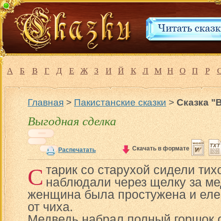
А
Б
В
Г
Д
Е
Ж
З
И
Й
К
Л
М
Н
О
П
Р
Главная
>
Пакистанские сказки
>
Сказка "
Выгодная сделка
Скачать в формате
Распечатать
С
тарик со старухой сидели тих
наблюдали через щелку за ме
женщина была простужена и еле
от чиха.
Медведь набрал полный горшок 