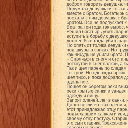
добром говорить девушке, чт
Подумала девушка и согласи
вместе с братом. Богатырь с
поехала с ним девушка с бра
братом. Все не подпускает к
Брат за три года так вырос,
Решил богатырь убить парня. 
вступить в борьбу с девушко
должен был тогда убить пар
Но опять от толчка девушки 
под шкуры в санках. Но тру
как-нибудь не убили брата. 
– Спрячься в снегу и отстан
воткнутой в снег палкой, а 
Так и шел парень по следам
сестрой. Но однажды аргиш 
шел тихо, и пока добрался д
вдоль нее.
Пошел он берегом реки вниз
реки крытые санки и увидел 
одежду и пищу.
Запряг оленей, лег в санки, и
Долго везли его так олени и
этот принадлежал отцу парн
подъехавшим санкам и увиде
своему отцу-пастуху. Старик
это сын старика Трехсаженны
совсем не вырос.