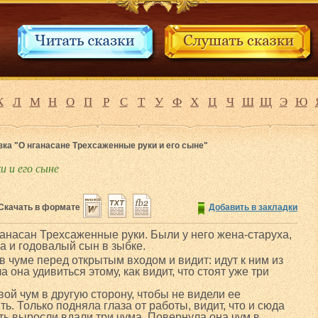
К
Л
М
Н
О
П
Р
С
Т
У
Ф
Х
Ц
Ч
Ш
Щ
Э
Ю
зка "О нганасане Трехсаженные руки и его сыне"
и и его сыне
Скачать в формате
Добавить в закладки
ганасан Трехсаженные руки. Были у него жена-старуха,
а и годовалый сын в зыбке.
в чуме перед открытым входом и видит: идут к ним из
 она удивиться этому, как видит, что стоят уже три
ой чум в другую сторону, чтобы не видели ее
ь. Только подняла глаза от работы, видит, что и сюда
ять выросли вдали три чума. Повернула она чум в