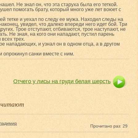
ашел. Не знал он, что эта старуха была его теткой.
 ушел помогать брату, который много уже лет воюет с
ей тетке и уехал по следу ее мужа. Находил следы на
 наконец, увидел, что далеко впереди него идет бой. Три
ругих. Трое отступают, отбиваются, трое наступают, не
ть. Не зная, на кого они нападают, пустил парень
 всех трех.
ое нападающих, и узнал он в одном отца, а в другом
и опрокинул санки вместе с ним.
Отчего у лисы на груди белая шерсть
е читают
ладимир
Прочитано раз: 29