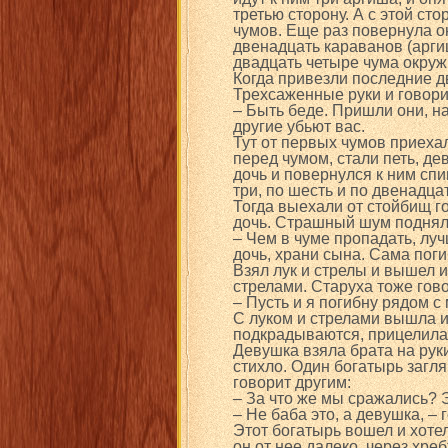
третью сторону. А с этой с
чумов. Еще раз повернула он
двенадцать караванов (арги
двадцать четыре чума окруж
Когда привезли последние д
Трехсаженные руки и говори
– Быть беде. Пришли они, на
другие убьют вас.
Тут от первых чумов приеха
перед чумом, стали петь, де
дочь и повернулся к ним спи
три, по шесть и по двенадцат
Тогда выехали от стойбищ го
дочь. Страшный шум поднялс
– Чем в чуме пропадать, луч
дочь, храни сына. Сама поги
Взял лук и стрелы и вышел и
стрелами. Старуха тоже гово
– Пусть и я погибну рядом с
С луком и стрелами вышла из
подкрадываются, прицелилас
Девушка взяла брата на руки
стихло. Один богатырь загля
говорит другим:
– За что же мы сражались? Э
– Не баба это, а девушка, – 
Этот богатырь вошел и хотел
он от нее далеко, через хре