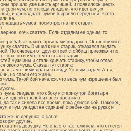
тороны пришло уже шесть аргишей, и появилось шесть
а свои чум, но отсюда увидела, что идет целых
шей), и двенадцать чумов выросло перед ней. Всего
или ее.
венадцать чумов, посмотрел на них старик
т:
верное, дочь сватать. Если отдадим ее одним, то
ли три бабы-свахи с аргишами подарков. Остановились
вушку сватать. Вышел к ним старик, отказался выдать
ной. По очереди от других трех стойбищ приезжали по
ь свах, но и им всем отказал старик.
стей мужчины и стали кричать старику, чтобы отдал
я около чума. Сказал тут старик:
ше я сам с ними драться пойду. Уж я им задам. А ты,
бни, но спаси его жизнь.
з чума. Такой бой начался, что весь чум изрешечен был
рит:
 мужем.
 чума. Увидела, что сбоку к старику три богатыря
ь и одной стрелой их всех пронзила.
, да так и сидела все время, пока длился бой. Наконец
нул в чум, увидел ее сидящей с ребенком на руках и
то же не девушка, а баба!
говорят другие.
 схватить девушку. Но она его так толкнула, что отлетел
бты, озера и реки. Вернулся обратно богатырь и стал