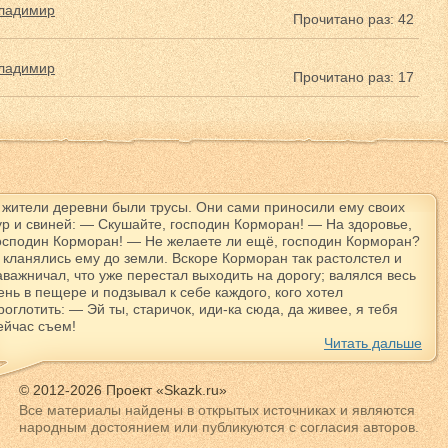
ладимир
Прочитано раз: 42
ладимир
Прочитано раз: 17
 жители деревни были трусы. Они сами приносили ему своих
ур и свиней: — Скушайте, господин Корморан! — На здоровье,
осподин Корморан! — Не желаете ли ещё, господин Корморан?
 кланялись ему до земли. Вскоре Корморан так растолстел и
аважничал, что уже перестал выходить на дорогу; валялся весь
ень в пещере и подзывал к себе каждого, кого хотел
роглотить: — Эй ты, старичок, иди-ка сюда, да живее, я тебя
ейчас съем!
Читать дальше
© 2012-2026 Проект «Skazk.ru»
Все материалы найдены в открытых источниках и являются
народным достоянием или публикуются с согласия авторов.