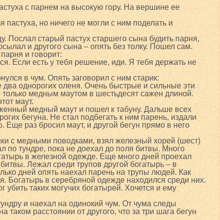
астуха с парнем на высокую гору. На вершине ее
я пастуха, но ничего не могли с ним поделать и
у. Послал старый пастух старшего сына будить парня,
осылал и другого сына – опять без толку. Пошел сам.
парня и говорит:
ся. Если есть у тебя решение, иди. Я тебя держать не
нулся в чум. Опять заговорил с ним старик:
не два однорогих оленя. Очень быстрые и сильные эти
 только медным маутом в шестьдесят сажен длиной.
этот маут.
женный медный маут и пошел к табуну. Дальше всех
огих бегуна. Не стал подбегать к ним парень, издали
. Еще раз бросил маут, и другой бегун прямо в него
ки с медными поводками, взял железный хорей (шест)
ал по тундре, пока не доехал до поля битвы. Много
огатырь в железной одежде. Еще много дней проехал
 битвы. Лежал среди трупов другой богатырь – в
лько дней опять наехал парень на трупы людей. Как
я. Богатырь в серебряной одежде находился среди них.
ог убить таких могучих богатырей. Хочется и ему
ундру и наехал на одинокий чум. От чума следы
на таком расстоянии от другого, что за три шага бегун