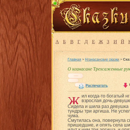
А
Б
В
Г
Д
Е
Ж
З
И
Й
Главная
>
Нганасанские сказки
>
Ска
О нганасане Трехсаженные рук
Распечатать
Ж
ил когда-то богатый н
взрослая дочь-девушк
Сидела и шила раз девушка 
тундры три аргиша. Не успела
чума.
Смутилась она, повернула св
пришедшие, и опять села шит
идут к ним три аргиша, и оп