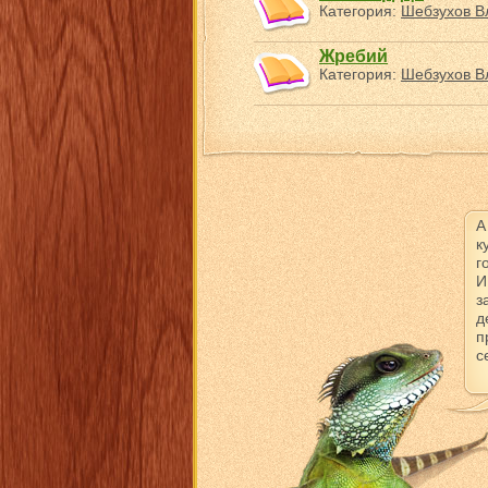
Категория:
Шебзухов В
Жребий
Категория:
Шебзухов В
А
к
г
И
з
д
п
с