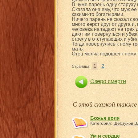
В чуме парень одну старуху н
Сказала она ему, что муж ее
какими-то богатырями.
Ничего парень не сказал сво
много верст друг от друга и,
человека нападают на трех д
дают им повернуться и убежа
стрелу в отступающих и убил
Тогда повернулись к нему тр
мать.
Отец молча подошел к нему 
1
2
Страница:
Озеро смерти
С этой сказкой такж
Божья воля
Категория:
Шебзухов В
Ум и сердце