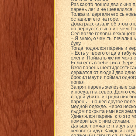
Раз как-то пошли два сына п
парень лег и не шевелился.
Толкали, дергали его сыновь
оставили его на горе.
Дома рассказали об этом отц
но вернулся сын ни с чем. П
Сел возле головы лежащего 
– Я знаю, о чем ты печалишь
буду.
Тогда поднялся парень и вер
– Есть у твоего отца в табу
олени. Поймать же их можно
Если есть в тебе сила, бери 
Взял парень шестидесятиса
держатся от людей два однор
бросил маут и поймал одного
попал.
Запряг парень железные сан
и поехал на север. Долго ех
людей убито, и среди них б
парень – нашел другое поле
медной одежде. Через неско
льдом покрыта ими вся земл
Удивлялся парень, кто это м
помериться с ним силами.
Дальше помчался парень в т
человека идут. Каждый след 
должен бы скрыться из виду.