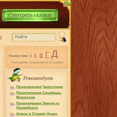
Я
Д
Г
В
Б
А
Размер букв:
*Настройки сохраняются в Cookies
Рекомендуем
Приключения Чиполлино
Приключения Синдбада-
Морехода
Приключения Эмиля из
Лeннеберги
Алиса в Стране Чудес