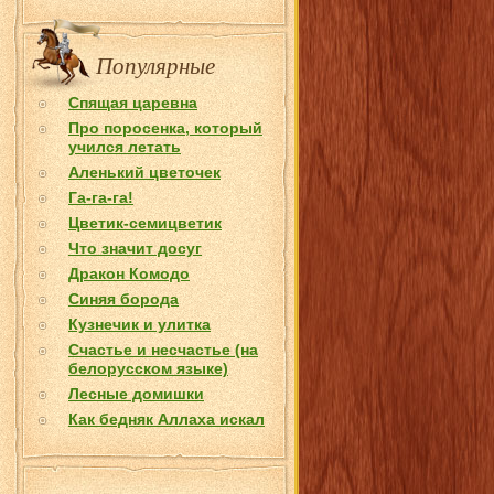
Популярные
Спящая царевна
Про поросенка, который
учился летать
Аленький цветочек
Га-га-га!
Цветик-семицветик
Что значит досуг
Дракон Комодо
Синяя борода
Кузнечик и улитка
Счастье и несчастье (на
белорусском языке)
Лесные домишки
Как бедняк Аллаха искал