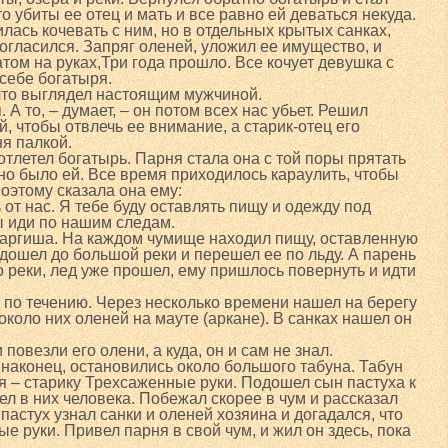
о убиты ее отец и мать и все равно ей деваться некуда.
лась кочевать с ним, но в отдельных крытых санках,
огласился. Запряг оленей, уложил ее имущество, и
том на руках,Три года прошло. Все кочует девушка с
 себе богатыря.
 что выглядел настоящим мужчиной.
А то, – думает, – он потом всех нас убьет. Решил
й, чтобы отвлечь ее внимание, а старик-отец его
ня палкой.
отлетел богатырь. Парня стала она с той поры прятать
дно было ей. Все время приходилось караулить, чтобы
Поэтому сказала она ему:
ь от нас. Я тебе буду оставлять пищу и одежду под
ты иди по нашим следам.
 аргиша. На каждом чумище находил пищу, оставленную
дошел до большой реки и перешел ее по льду. А парень
о реки, лед уже прошел, ему пришлось повернуть и идти
 по течению. Через несколько времени нашел на берегу
около них оленей на мауте (аркане). В санках нашел он
 повезли его олени, а куда, он и сам не знал.
, наконец, остановились около большого табуна. Табун
я – старику Трехсаженные руки. Подошел сын пастуха к
л в них человека. Побежал скорее в чум и рассказал
 пастух узнал санки и оленей хозяина и догадался, что
е руки. Привел парня в свой чум, и жил он здесь, пока