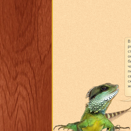
В
р
с
о
б
ч
п
с
с
ж