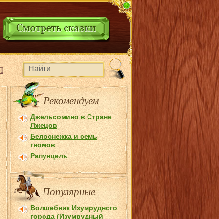
Я
Рекомендуем
Джельсомино в Стране
Лжецов
Белоснежка и семь
гномов
Рапунцель
Популярные
Волшебник Изумрудного
города (Изумрудный