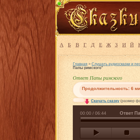
А
Б
В
Г
Д
Е
Ж
З
И
Й
Главная
>
Слушать аудиосказки и пе
Папы римского"
Ответ Папы римского
Продолжительность:
6 м
Скачать сказку
(размер фа
Ответ П
00:00
/
06:44