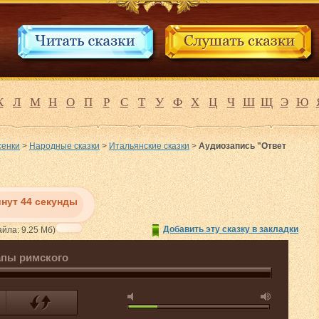
К
Л
М
Н
О
П
Р
С
Т
У
Ф
Х
Ц
Ч
Ш
Щ
Э
Ю
сенки
>
Народные сказки
>
Итальянские сказки
>
Аудиозапись "Ответ
инут 44 секунды
Добавить эту сказку в закладки
йла: 9.25 Мб)
апы римского