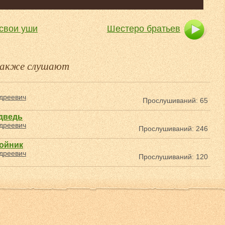
 свои уши
Шестеро братьев
 также слушают
дреевич
Прослушиваний: 65
дведь
дреевич
Прослушиваний: 246
бойник
дреевич
Прослушиваний: 120