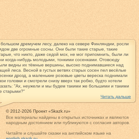
 большом дремучем лесу, далеко на севере Финляндии, росли
ядом две огромные сосны. Они были такие старые, такие
тарые, что никто, даже седой мох, не мог припомнить, были ли
ни когда-нибудь молодыми, тонкими сосенками. Отовсюду
ыли видны их тёмные вершины, высоко поднимавшиеся над
ащей леса. Весной в густых ветвях старых сосен пел весёлые
есенки дрозд, а маленькие розовые цветы вереска поднимали
вои головки и смотрели снизу вверх так робко, будто хотели
казать: "Ах, неужели и мы будем такими же большими и такими
е старыми?"
Читать дальше
© 2012-2026 Проект «Skazk.ru»
Все материалы найдены в открытых источниках и являются
народным достоянием или публикуются с согласия авторов.
Читайте и слушайте сказки на английском языке на
english.skazk.ru