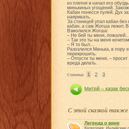
из плетня и начал его обузды
минькиных угощений. Заюзжа
Кабан понесся пулей. Дух за
наяривать.
За станицей упал кабан без 
кабан, а сам Жогша лежит. В
Взмолился Жогша:
– Не бей ты меня, пожалей…
– Так это ты на меня кочет
– Я то был…
Разозлился Минька, в пору х
перекрошить.
– Отпусти ты меня, – просит
вреда делать.
1
2
3
Страница:
Митяй – казак бе
С этой сказкой такж
Легенда о вине
Категория:
Индийские с