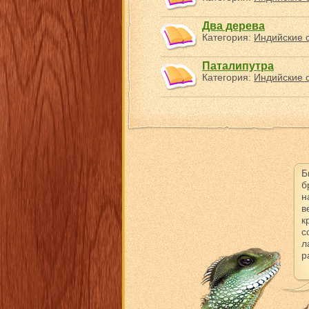
Два дерева
Категория:
Индийские с
Паталипутра
Категория:
Индийские с
Б
б
н
в
к
с
л
р