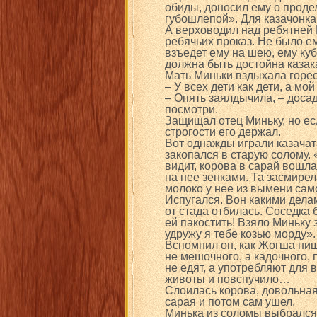
обиды, доносил ему о проде
губошлепой». Для казачонка
А верховодил над ребятней
ребячьих проказ. Не было е
взъедет ему на шею, ему ку
должна быть достойна казак
Мать Миньки вздыхала горес
– У всех дети как дети, а м
– Опять заялдычила, – доса
посмотри.
Защищал отец Миньку, но есл
строгости его держал.
Вот однажды играли казачат
закопался в старую солому. «
видит, корова в сарай вошла
на нее зенками. Та засмирел
молоко у нее из вымени сам
Испугался. Вон какими дела
от стада отбилась. Соседка 
ей пакостить! Взяло Миньку з
удружу я тебе козью морду».
Вспомнил он, как Жогша нищ
не мешочного, а кадочного, 
не едят, а употребляют для 
животы и повспучило…
Слоилась корова, довольная
сарая и потом сам ушел.
Минька из соломы выбрался, 