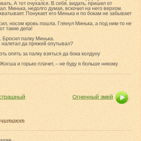
вать. А тот очухался. В себя, видать, пришел от
л. Минька, недолго думая, вскочил на него верхом.
хватывает. Понукает его Минька и по бокам не забывает
сил, носом кровь пошла. Глянул Минька, а под ним-то не
от такие дела!
 Бросил палку Минька.
ом налетал да пряжей опутывал?
оть опять за палку взяться да бока колдуну
 Жогша и горько плачет, – не буду я больше никому
сстрашный
Огненный змей
е читают
казки