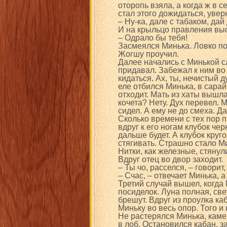
оторопь взяла, а когда ж в с
стал этого дожидаться, увер
– Ну-ка, дале с табаком, дай
И на крыльцо правления выс
– Одрало бы тебя!
Засмеялся Минька. Ловко пол
Жогшу проучил.
Далее начались с Минькой с
придавал. Забежал к ним во 
кидаться. Ах, ты, нечистый 
еле отбился Минька, в сарай 
отходит. Мать из хаты вышла
кочета? Нету. Дух перевел. 
сидел. А ему не до смеха. Да
Сколько времени с тех пор п
вдруг к его ногам клубок че
дальше будет. А клубок круг
стягивать. Страшно стало Ми
Нитки, как железные, стянул
Вдруг отец во двор заходит.
– Ты чо, расселся, – говорит
– Счас, – отвечает Минька, а
Третий случай вышел, когда 
посиделок. Луна полная, све
брешут. Вдруг из проулка ка
Миньку во весь опор. Того и г
Не растерялся Минька, каме
в лоб. Остановился кабан, з