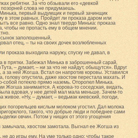
лках ребятни. За что обзывали его «девкой
 позорней слова не придумаешь.
 Минька, первый выдумщик и первый зачинщик
му в этом равных. Пройдет ли проказа даром или
бытъ все равно. Одно знал твердо Минька: проказа
а, чтобы не пропасть ему в общем мнении.
тно.
ой сынок заполошенный,
довал отец, – ты на своих дочек возлюбленных
и проказа выходила наружу, спуску не давал, в
а в прятки. Забежал Минька в заброшенный сарай,
Тута, – думает, – ни за что не найдут, обыщутся». Вдруг
, а за ней Жогша. Встал он напротив коровы. Уставился
а, голову опустила, даже хвостом перестала махать. И
о-собой потекло прямо наземь. Оторопел Минька.
ми Жогша занимается. А корова-то соседская, видать,
была вдовая, у нее детей мал мала меньше. Зачем-то
а живое. «Ну, – думает, – ведьмак киевский, погоди,
их погорельцев кислым молоком угостил. Дал молока
пригорклого, такого, что добрые люди и победнее сами
выделки овчин. Потом у нищих от этого угощения
 замычала, хвостом замотала. Выгнал ее Жогша из
не до игры ему. На уме только одно: чтобы такое