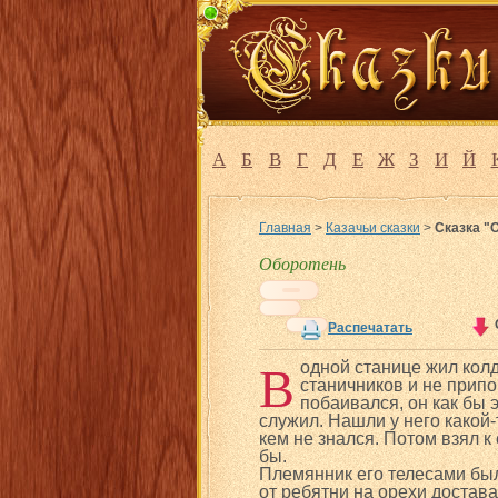
А
Б
В
Г
Д
Е
Ж
З
И
Й
Главная
>
Казачьи сказки
>
Сказка "
Оборотень
Распечатать
В
одной станице жил кол
станичников и не прип
побаивался, он как бы
служил. Нашли у него какой-
кем не знался. Потом взял 
бы.
Племянник его телесами был
от ребятни на орехи достав