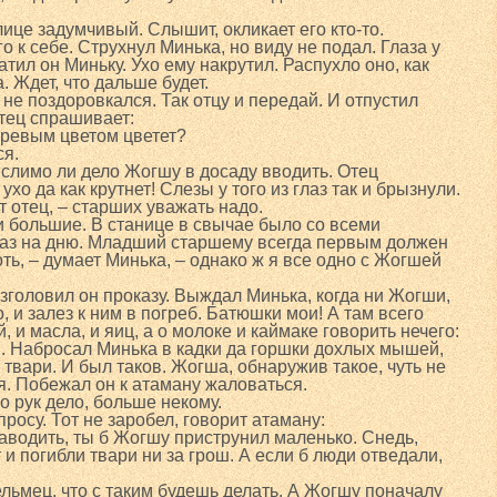
лице задумчивый. Слышит, окликает его кто-то.
о к себе. Струхнул Минька, но виду не подал. Глаза у
ил он Миньку. Ухо ему накрутил. Распухло оно, как
. Ждет, что дальше будет.
й не поздоровкался. Так отцу и передай. И отпустил
тец спрашивает:
оревым цветом цветет?
ся.
слимо ли дело Жогшу в досаду вводить. Отец
хо да как крутнет! Слезы у того из глаз так и брызнули.
т отец, – старших уважать надо.
и большие. В станице в свычае было со всеми
раз на дню. Младший старшему всегда первым должен
ь, – думает Минька, – однако ж я все одно с Жогшей
зголовил он проказу. Выждал Минька, когда ни Жогши,
 и залез к ним в погреб. Батюшки мои! А там всего
 и масла, и яиц, а о молоке и каймаке говорить нечего:
и. Набросал Минька в кадки да горшки дохлых мышей,
й твари. И был таков. Жогша, обнаружив такое, чуть не
я. Побежал он к атаману жаловаться.
о рук дело, больше некому.
росу. Тот не заробел, говорит атаману:
аводить, ты б Жогшу приструнил маленько. Снедь,
 и погибли твари ни за грош. А если б люди отведали,
льмец, что с таким будешь делать. А Жогшу поначалу