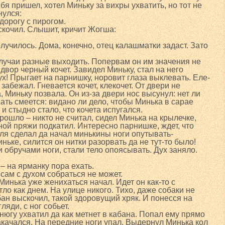
ебя пришел, хотел Миньку за вихры ухватить, но тот не
нулся:
 дорогу с пирогом.
кочил. Слышит, кричит Жогша:
училось. Дома, конечно, отец калашматки задаст. Зато
лучаи разные выходить. Попервам он им значения не
двор черный кочет. Завидел Миньку, стал на него
дух! Прыгает на парнишку, норовит глаза выклевать. Еле-
забежал. Гневается кочет, клекочет. От двери не
, Миньку позвала. Он из-за двери нос высунул: нет ли
Мать смеется: видано ли дело, чтобы Минька в сарае
 и стыдно стало, что кочета испугался.
рошло – никто не считал, сидел Минька на крылечке,
рной пряжи подкатил. Интересно парнишке, ждет, что
оля сделал да начал минькины ноги опутывать-
ньке, силится он нитки разорвать да не тут-то было!
и обручами ноги, стали тело опоясывать. Дух заняло.
, – на ярманку пора ехать.
 сам с духом собраться не может.
Минька уже женихаться начал. Идет он как-то с
тло как днем. На улице никого. Тихо, даже собаки не
бан выскочил, такой здоровущий хряк. И понесся на
ляди, с ног собьет.
нюгу ухватил да как метнет в кабана. Попал ему прямо
акачался. На передние ноги упал. Выдернул Минька кол