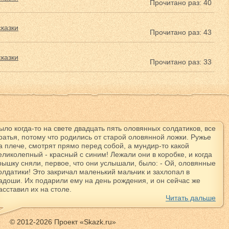
Прочитано раз: 40
казки
Прочитано раз: 43
казки
Прочитано раз: 33
ыло когда-то на свете двадцать пять оловянных солдатиков, все
ратья, потому что родились от старой оловянной ложки. Ружье
а плече, смотрят прямо перед собой, а мундир-то какой
еликолепный - красный с синим! Лежали они в коробке, и когда
рышку сняли, первое, что они услышали, было: - Ой, оловянные
олдатики! Это закричал маленький мальчик и захлопал в
адоши. Их подарили ему на день рождения, и он сейчас же
асставил их на столе.
Читать дальше
© 2012-2026 Проект «Skazk.ru»