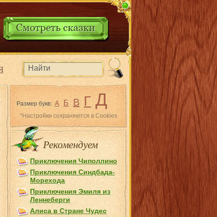
Я
Д
Г
В
Б
А
Размер букв:
*Настройки сохраняются в Cookies
Рекомендуем
Приключения Чиполлино
Приключения Синдбада-
Морехода
Приключения Эмиля из
Лeннеберги
Алиса в Стране Чудес