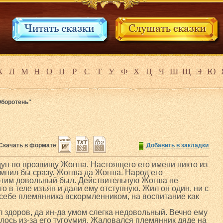
К
Л
М
Н
О
П
Р
С
Т
У
Ф
Х
Ц
Ч
Ш
Щ
Э
Ю
Оборотень"
Скачать в формате
Добавить в закладки
дун по прозвищу Жогша. Настоящего его имени никто из
омнил бы сразу. Жогша да Жогша. Народ его
 этим довольный был. Действительную Жогша не
то в теле изъян и дали ему отступную. Жил он один, ни с
к себе племянника вскормленником, на воспитание как
 здоров, да ин-да умом слегка недовольный. Вечно ему
алось из-за его тугоумия. Жаловался племянник дяде на