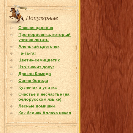
Популярные
Спящая царевна
Про поросенка, который
учился летать
Аленький цветочек
Га-га-га!
Цветик-семицветик
Что значит досуг
Дракон Комодо
Синяя борода
Кузнечик и улитка
Счастье и несчастье (на
белорусском языке)
Лесные домишки
Как бедняк Аллаха искал