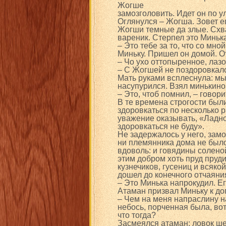
Жогше
замозголовить. Идет он по у
Оглянулся – Жогша. Зовет ег
Жогши темные да злые. Схват
вареник. Стерпел это Минька
– Это тебе за то, что со мно
Миньку. Пришел он домой. О
– Чо ухо оттопыренное, лаз
– С Жогшей не поздоровкал
Мать руками всплеснула: мы
насупурился. Взял минькино у
– Это, чтоб помнил, – говори
В те времена строгости был
здоровкаться по несколько 
уважение оказывать, «Ладнот
здоровкаться не буду».
Не задержалось у него, замо
ни племянника дома не было,
вдоволь: и говядины соленой,
этим добром хоть пруд пруд
кузнечиков, гусениц и всяко
дошел до конечного отчаяни
– Это Минька напрокудил. Ег
Атаман призвал Миньку к доп
– Чем на меня напраслину н
небось, порченная была, вот
что тогда?
Засмеялся атаман: ловок ше