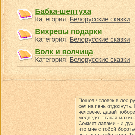
Бабка-шептуха
Категория:
Белорусские сказки
Вихревы подарки
Категория:
Белорусские сказки
Волк и волчица
Категория:
Белорусские сказки
Пошел человек в лес р
сел на пень отдохнуть.
человече, давай поборе
медведя: этакая махина
Сожмет лапами - и дух в
что мне с тобой борот
есть ли в тебе сила. Т