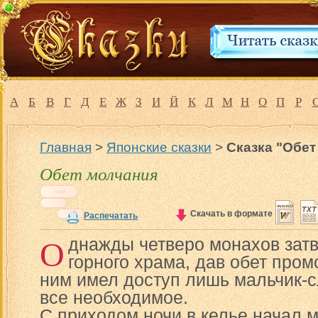
А
Б
В
Г
Д
Е
Ж
З
И
Й
К
Л
М
Н
О
П
Р
Главная
>
Японские сказки
>
Сказка "Обет
Обет молчания
Скачать в формате
Распечатать
О
днажды четверо монахов затв
горного храма, дав обет пром
ним имел доступ лишь мальчик-с
все необходимое.
С приходом ночи в келье начал м