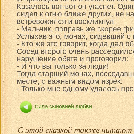
Казалось вот-вот он угаснет. Один
сидел к огню ближе других, не н
встревожился и воскликнул:
- Мальчик, поправь же скорее фи
Услыхав это, монах, сидевший с 
- Кто же это говорит, когда дал о
Сосед второго очень рассердился
нарушение обета и проговорил:
- И что вы только за люди!
Тогда старший монах, восседавш
месте, с важным видом изрек:
- Только мне одному удалось про
Сила сыновней любви
О том, как человек в
С этой сказкой также читают