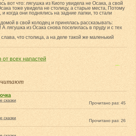
сь вот что: лягушка из Киото увидела не Осака, а свой
Осака тоже увидела не столицу, а старые места, Потому
, и когда они поднялись на задние лапки, то стали
 домой в свой колодец и принялась рассказывать:
! А лягушка из Осака снова поселилась в пруду и с тех
 слава, что столица, а на деле такой же маленький
 от всех напастей
Чудесный странник
е читают
почка
е сказки
Прочитано раз: 45
е сказки
Прочитано раз: 26
е сказки