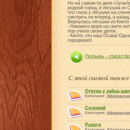
Но на самом-то деле случило
родной город, и лягушка из 
что глаза у лягушек на спине
смотреть не вперед, а назад.
Вернулась лягушка из Киото
- Никакого моря на свете нет
пор учила своих деток:
- Киото, что наш Осака! Одна
городишко!
Полынь - средство
С этой сказкой такж
Откуда у зайца ша
Категория:
Африкански
Соловей
Категория:
Африкански
Радуга
Категория:
Африкански