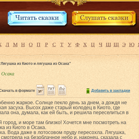
К
Л
М
Н
О
П
Р
С
Т
У
Ф
Х
Ц
Ч
Ш
Щ
Э
Ю
"Лягушка из Киото и лягушка из Осака"
з Осака
Скачать в формате
Добавить в закладки
обенно жаркое. Солнце пекло день за днем, а дождя не
ая засуха. Высох даже старый колодец в Киото, где
ала она, думала, как ей быть, и решила переселиться в
й город, и море там близко! Хочется мне посмотреть на
ка из Киото в Осака.
ха. Вода даже в лотосовом пруду пересохла. Лягушка,
смотрела на безоблачное небо и, наконец, сказала с