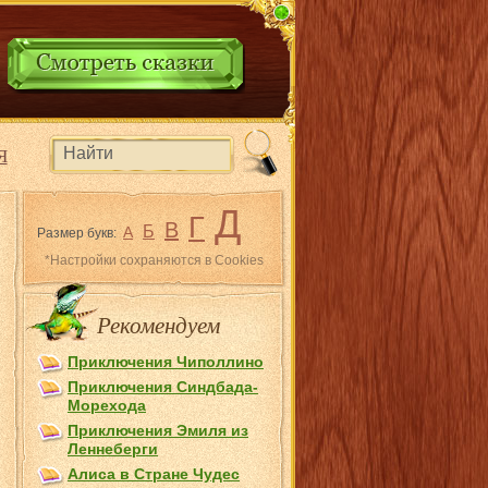
Я
Д
Г
В
Б
А
Размер букв:
*Настройки сохраняются в Cookies
Рекомендуем
Приключения Чиполлино
Приключения Синдбада-
Морехода
Приключения Эмиля из
Лeннеберги
Алиса в Стране Чудес