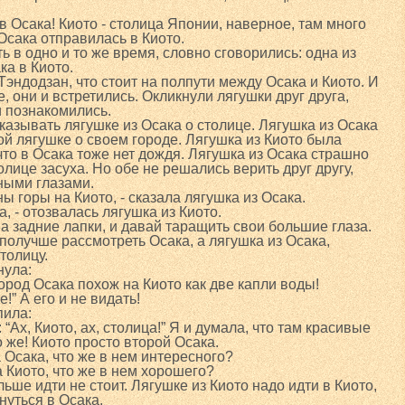
в Осака! Киото - столица Японии, наверное, там много
 Осака отправилась в Киото.
ь в одно и то же время, словно сговорились: одна из
ка в Киото.
эндодзан, что стоит на полпути между Осака и Киото. И
е, они и встретились. Окликнули лягушки друг друга,
 познакомились.
казывать лягушке из Осака о столице. Лягушка из Осака
ой лягушке о своем городе. Лягушка из Киото была
что в Осака тоже нет дождя. Лягушка из Осака страшно
толице засуха. Но обе не решались верить друг другу,
ными глазами.
ны горы на Киото, - сказала лягушка из Осака.
, - отозвалась лягушка из Киото.
а задние лапки, и давай таращить свои большие глаза.
получше рассмотреть Осака, а лягушка из Осака,
толицу.
нула:
город Осака похож на Киото как две капли воды!
!” А его и не видать!
пила:
 “Ах, Киото, ах, столица!” Я и думала, что там красивые
о же! Киото просто второй Осака.
а Осака, что же в нем интересного?
а Киото, что же в нем хорошего?
ьше идти не стоит. Лягушке из Киото надо идти в Киото,
нуться в Осака.