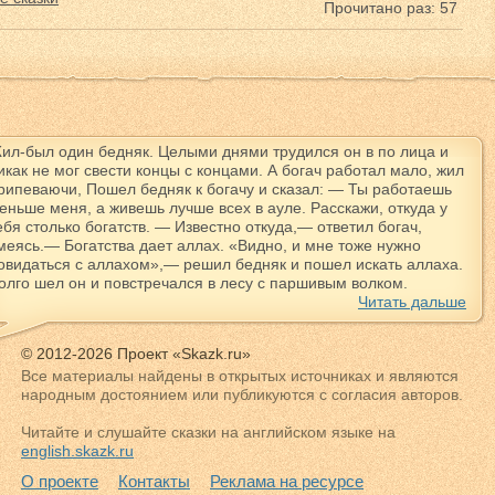
Прочитано раз: 57
ил-был один бедняк. Целыми днями трудился он в по лица и
икак не мог свести концы с концами. А богач работал мало, жил
рипеваючи, Пошел бедняк к богачу и сказал: — Ты работаешь
еньше меня, а живешь лучше всех в ауле. Расскажи, откуда у
ебя столько богатств. — Известно откуда,— ответил богач,
меясь.— Богатства дает аллах. «Видно, и мне тоже нужно
овидаться с аллахом»,— решил бедняк и пошел искать аллаха.
олго шел он и повстречался в лесу с паршивым волком.
Читать дальше
© 2012-2026 Проект «Skazk.ru»
Все материалы найдены в открытых источниках и являются
народным достоянием или публикуются с согласия авторов.
Читайте и слушайте сказки на английском языке на
english.skazk.ru
О проекте
Контакты
Реклама на ресурсе