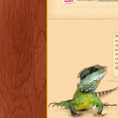
Ж
н
п
м
т
с
п
Д