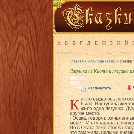
А
Б
В
Г
Д
Е
Ж
З
И
Й
Главная
>
Японские сказки
>
Сказка 
Лягушка из Киото и лягушка и
Распечатать
К
ак-то выдалось лето ос
было. Наступила жесток
жила одна лягушка. Дум
другое место.
- Осака, говорят, оживленны
море. - И отправилась лягуш
Но в Осака тоже стояла засу
что там жила, целыми днями 