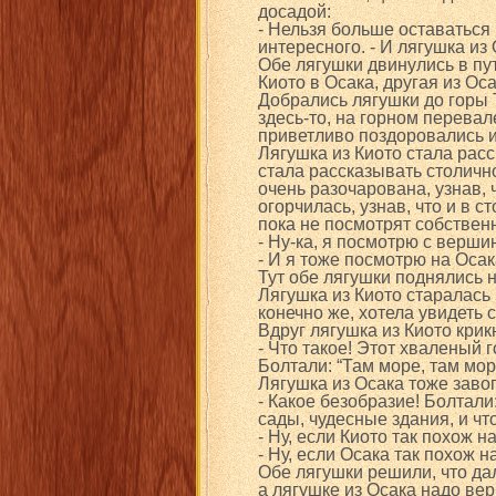
досадой:
- Нельзя больше оставаться 
интересного. - И лягушка из
Обе лягушки двинулись в пут
Киото в Осака, другая из Оса
Добрались лягушки до горы Т
здесь-то, на горном перевал
приветливо поздоровались и
Лягушка из Киото стала расс
стала рассказывать столичн
очень разочарована, узнав, 
огорчилась, узнав, что и в с
пока не посмотрят собствен
- Ну-ка, я посмотрю с верши
- И я тоже посмотрю на Осака
Тут обе лягушки поднялись н
Лягушка из Киото старалась 
конечно же, хотела увидеть с
Вдруг лягушка из Киото крик
- Что такое! Этот хваленый 
Болтали: “Там море, там море
Лягушка из Осака тоже заво
- Какое безобразие! Болтали:
сады, чудесные здания, и чт
- Ну, если Киото так похож н
- Ну, если Осака так похож н
Обе лягушки решили, что дал
а лягушке из Осака надо вер