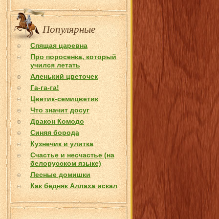
Популярные
Спящая царевна
Про поросенка, который
учился летать
Аленький цветочек
Га-га-га!
Цветик-семицветик
Что значит досуг
Дракон Комодо
Синяя борода
Кузнечик и улитка
Счастье и несчастье (на
белорусском языке)
Лесные домишки
Как бедняк Аллаха искал