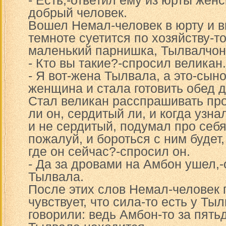
- Есть,-ответил ему из юрты женс
добрый человек.
Вошел Немал-человек в юрту и в
темноте суетится по хозяйству-то
маленький парнишка, Тылвалчоно
- Кто вы такие?-спросил великан.
- Я вот-жена Тылвала, а это-сыно
женщина и стала готовить обед 
Стал великан расспрашивать пр
ли он, сердитый ли, и когда узна
и не сердитый, подумал про себя
пожалуй, и бороться с ним будет,
где он сейчас?-спросил он.
- Да за дровами на Амбон ушел,
Тылвала.
После этих слов Немал-человек 
чувствует, что сила-то есть у Ты
говорили: ведь Амбон-то за пять