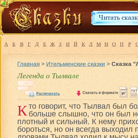
А
Б
В
Г
Д
Е
Ж
З
И
Й
К
Л
М
Н
О
П
Р
Главная
>
Ительменские сказки
>
Сказка "
Легенда о Тылвале
Скачать в формате
Распечатать
К
то говорит, что Тылвал был бо
больше слышно, что он был н
плотный и сильный. К нему прих
бороться, но он всегда выходил 
дровами Тылвал ходил к мысу на