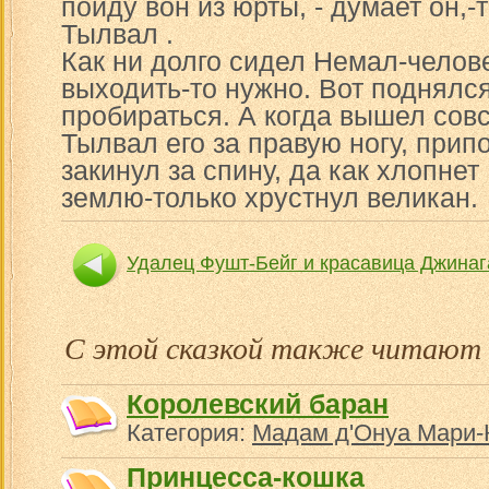
пойду вон из юрты, - думает он,-
Тылвал .
Как ни долго сидел Немал-челове
выходить-то нужно. Вот поднялся
пробираться. А когда вышел совс
Тылвал его за правую ногу, прип
закинул за спину, да как хлопне
землю-только хрустнул великан.
Удалец Фушт-Бейг и красавица Джинаг
Кутх у жит
С этой сказкой также читают
Королевский баран
Категория:
Мадам д'Онуа Мари-
Принцесса-кошка