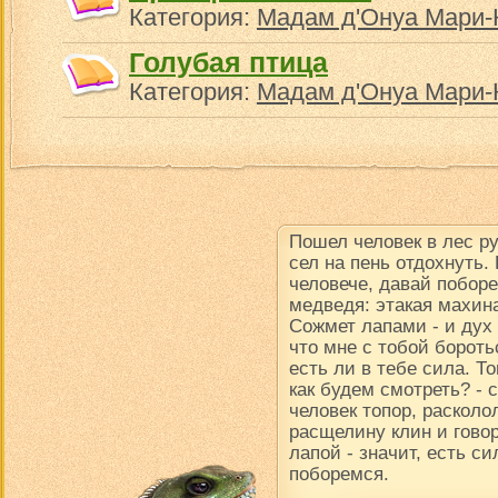
Категория:
Мадам д'Онуа Мари-
Голубая птица
Категория:
Мадам д'Онуа Мари-
Пошел человек в лес р
сел на пень отдохнуть.
человече, давай поборе
медведя: этакая махина
Сожмет лапами - и дух в
что мне с тобой борот
есть ли в тебе сила. Т
как будем смотреть? -
человек топор, расколол
расщелину клин и говор
лапой - значит, есть си
поборемся.