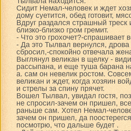
Тылвала находится.
Сидит Немал-человек и ждет хозя
дому суетится, обед готовит, мяс
Вдруг раздался страшный треск и
близко-близко гром гремит.
- Что это грохочет?-спрашивает 
- Да это Тылвал вернулся, дрова
сбросил,-спокойно отвечала жен
Выглянул великан в щелку - види
рассыпана, и еще туша барана н
а. сам он невелик ростом. Совс
великан и ждет, когда хозяин вой
и стрелы за спину прячет.
Вошел Тылвал, увидал гостя, по
не спросил-зачем он пришел, вс
раньше сам. Хотел Немал-челове
зачем он пришел, да поостерегся.
посмотрю, что дальше будет .