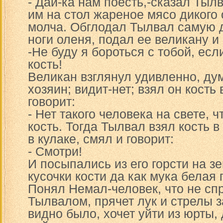
- Дай-ка нам поесть,-сказал Тыл
им на стол жареное мясо дикого 
молча. Обглодал Тылвал самую 
ноги оленя, подал ее великану и 
-Не буду я бороться с тобой, есл
кость!
Великан взглянул удивленно, дум
хозяин; видит-нет; взял он кость
говорит:
- Нет такого человека на свете, 
кость. Тогда Тылвал взял кость в
в кулаке, смял и говорит:
- Смотри!
И посыпались из его горсти на з
кусочки кости да как мука белая
Понял Немал-человек, что не сп
Тылвалом, прячет лук и стрелы з
видно было, хочет уйти из юрты, 