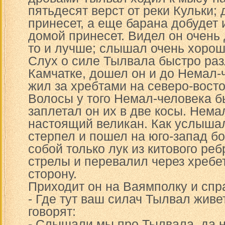
пятьдесят верст от реки Кульки; 
принесет, а еще барана добудет 
домой принесет. Видел он очень 
то и лучше; слышал очень хорош
Слух о силе Тылвала быстро раз
Камчатке, дошел он и до Немал-
жил за хребтами на северо-восто
Волосы у того Немал-человека б
заплетал он их в две косы. Нема
настоящий великан. Как услышал
стерпел и пошел на юго-запад бо
собой только лук из китового ре
стрелы и перевалил через хребе
сторону.
Приходит он на Ваямполку и спр
- Где тут ваш силач Тылвал живе
говорят:
- Слышали мы про Тылвала, да н