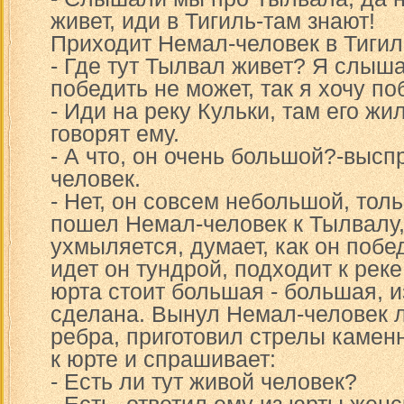
живет, иди в Тигиль-там знают!
Приходит Немал-человек в Тигил
- Где тут Тылвал живет? Я слыша
победить не может, так я хочу по
- Иди на реку Кульки, там его жи
говорят ему.
- А что, он очень большой?-выс
человек.
- Нет, он совсем небольшой, тол
пошел Немал-человек к Тылвалу,
ухмыляется, думает, как он побе
идет он тундрой, подходит к реке
юрта стоит большая - большая, и
сделана. Вынул Немал-человек л
ребра, приготовил стрелы камен
к юрте и спрашивает:
- Есть ли тут живой человек?