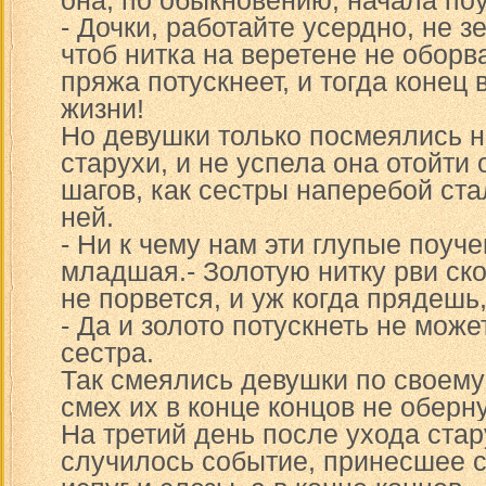
она, по обыкновению, начала поу
- Дочки, работайте усердно, не з
чтоб нитка на веретене не оборв
пряжа потускнеет, и тогда конец
жизни!
Но девушки только посмеялись 
старухи, и не успела она отойти 
шагов, как сестры наперебой ста
ней.
- Ни к чему нам эти глупые поуче
младшая.- Золотую нитку рви ско
не порвется, и уж когда прядешь,
- Да и золото потускнеть не може
сестра.
Так смеялись девушки по своему
смех их в конце концов не оберн
На третий день после ухода ста
случилось событие, принесшее 