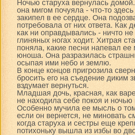
Ночью старуха вернулась домой.
она мигом почуяла - что-то здесь
закипел в ее сердце. Она подозв
потребовала от них ответа. Как 
как ни оправдывались - ничто не
глиняных ногах ходит. Хитрая ст
поняла, какие песни напевал ее
юноша. Она разразилась страшн
осыпая ими небо и землю.
В конце концов пригрозила свер
бросить его на съедение диким з
вздумает вернуться.
Младшая дочь, красная, как варе
не находила себе покоя и ночью 
Особенно мучила ее мысль о том,
если он вернется, не миновать с
когда старуха и сестры еще креп
потихоньку вышла из избы во дво