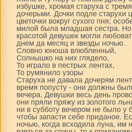
избушке, хромая старуха с трем
дочерьми. Дочки подле старухи ц
цветочки вокруг сухого пня; осо
милой была младшая сестра. Но
красотой девушек могли любоват
днем да месяц и звезды ночью.
Словно юноша влюбленный,
Солнышко на них глядело,
То играло в пестрых лентах,
То румянило узоры
Старуха не давала дочерям лент
время попусту - они должны были
вечера. Девушки весь день пров
они пряли пряжу из золотого льн
ни в субботу вечером не было у
чтобы запасти себе приданое. Е
ночью, когда всходила луна, им 
взяться за спицы, то к приданому