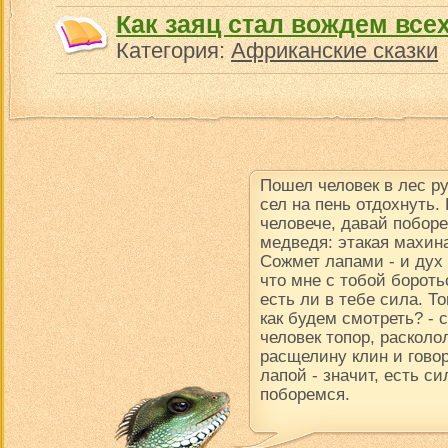
Как заяц стал вождем все
Категория:
Африканские сказки
Пошел человек в лес р
сел на пень отдохнуть.
человече, давай поборе
медведя: этакая махина
Сожмет лапами - и дух в
что мне с тобой борот
есть ли в тебе сила. Т
как будем смотреть? -
человек топор, расколол
расщелину клин и говор
лапой - значит, есть си
поборемся.