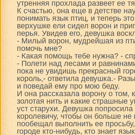
утренняя прохлада развеет ее т
К счастью, она еще в детстве на
понимать язык птиц, и теперь эт
верхушке ели сидел ворон и пр
перья. Увидев его, девушка воск
- Милый ворон, мудрейшая из пт
помочь мне?
- Какая помощь тебе нужна? - сп
- Полети над лесами и равнинами
пока не увидишь прекрасный горо
король,- ответила девушка.- Ра
и поведай ему про мою беду.
И она рассказала ворону о том, 
золотая нить и какие страшные 
уст старухи. Девушка попросила
королевичу, чтобы он больше не
пообещал выполнить ее просьбу,
городе кто-нибудь, кто знает язык