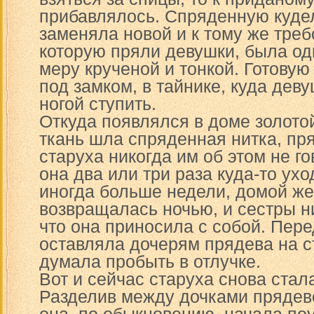
прибавлялось. Спряденную кудел
заменяла новой и к тому же треб
которую пряли девушки, была од
меру крученой и тонкой. Готову
под замком, в тайнике, куда дев
ногой ступить.
Откуда появлялся в доме золотой
ткань шла спряденная нитка, пря
старуха никогда им об этом не г
она два или три раза куда-то ух
иногда больше недели, домой же
возвращалась ночью, и сестры н
что она приносила с собой. Пер
оставляла дочерям прядева на с
думала пробыть в отлучке.
Вот и сейчас старуха снова стала
Разделив между дочками прядево