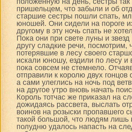
положенную на день, сестры так
пришельцем, что забыли и об от
старшие сестры пошли спать, м
юношей. Они сидели на пороге из
другому в эту ночь спать не хоте
Пока они при свете луны и звез
другу сладкие речи, посмотрим, 
потерявшие в лесу своего старшо
искали юношу, ездили по лесу и 
пока совсем не стемнело. Отчая
отправили к королю двух гонцов 
а сами улеглись на ночь под вет
на другое утро вновь начать поис
Король тотчас же приказал на с
дожидаясь рассвета, выслать от
воинов на розыски пропавшего с
такой большой, что людям лишь н
полудню удалось напасть на след