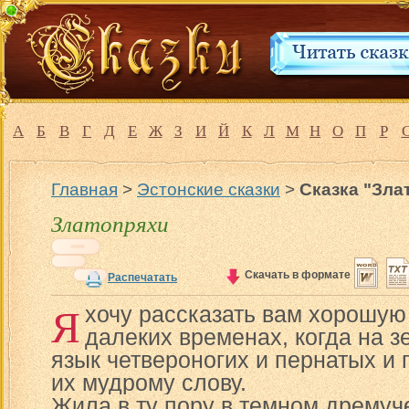
А
Б
В
Г
Д
Е
Ж
З
И
Й
К
Л
М
Н
О
П
Р
Главная
>
Эстонские сказки
>
Сказка "Зла
Златопряхи
Скачать в формате
Распечатать
Я
хочу рассказать вам хорошую 
далеких временах, когда на 
язык четвероногих и пернатых и
их мудрому слову.
Жила в ту пору в темном дремуче