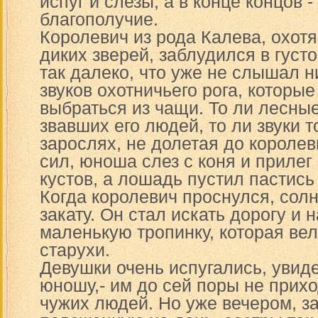
испуг и слезы, а в конце концов -
благополучие.
Королевич из рода Калева, охотя
диких зверей, заблудился в густ
так далеко, что уже не слышал н
звуков охотничьего рога, которы
выбраться из чащи. То ли лесны
звавших его людей, то ли звуки т
зарослях, не долетая до короле
сил, юноша слез с коня и прилег 
кустов, а лошадь пустил пастись 
Когда королевич проснулся, сол
закату. Он стал искать дорогу и 
маленькую тропинку, которая ве
старухи.
Девушки очень испугались, увид
юношу,- им до сей поры не прих
чужих людей. Но уже вечером, за