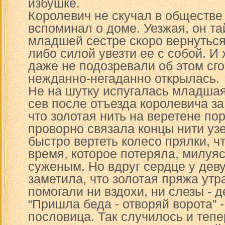
избушке.
Королевич не скучал в обществе 
вспоминал о доме. Уезжая, он т
младшей сестре скоро вернуться
либо силой увезти ее с собой. И
даже не подозревали об этом сго
нежданно-негаданно открылась.
Не на шутку испугалась младшая 
сев после отъезда королевича за
что золотая нить на веретене по
проворно связала концы нити уз
быстро вертеть колесо прялки, ч
время, которое потеряла, милуяс
суженым. Но вдруг сердце у дев
заметила, что золотая пряжа утр
помогали ни вздохи, ни слезы - 
“Пришла беда - отворяй ворота” -
пословица. Так случилось и тепе