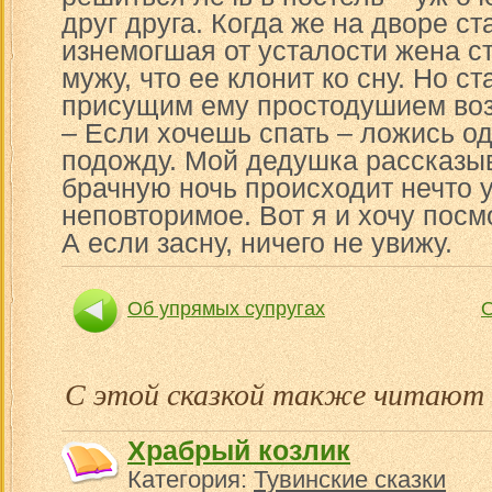
друг друга. Когда же на дворе ст
изнемогшая от усталости жена с
мужу, что ее клонит ко сну. Но с
присущим ему простодушием воз
– Если хочешь спать – ложись о
подожду. Мой дедушка рассказыв
брачную ночь происходит нечто 
неповторимое. Вот я и хочу посм
А если засну, ничего не увижу.
Об упрямых супругах
О
С этой сказкой также читают
Храбрый козлик
Категория:
Тувинские сказки