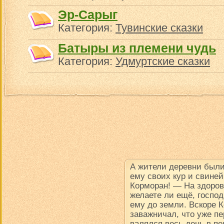
Эр-Сарыг
Категория:
Тувинские сказки
Батыры из племени чудь
Категория:
Удмуртские сказки
А жители деревни были
ему своих кур и свине
Корморан! — На здоров
желаете ли ещё, госпо
ему до земли. Вскоре К
заважничал, что уже пе
валялся весь день в пе