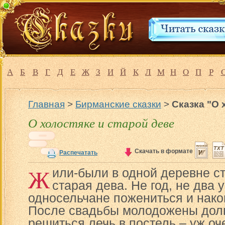
А
Б
В
Г
Д
Е
Ж
З
И
Й
К
Л
М
Н
О
П
Р
Главная
>
Бирманские сказки
>
Сказка "О 
О холостяке и старой деве
Скачать в формате
Распечатать
Ж
или-были в одной деревне с
старая дева. Не год, не два 
односельчане пожениться и нако
После свадьбы молодожены долг
решиться лечь в постель – уж оч