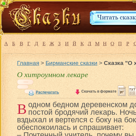
А
Б
В
Г
Д
Е
Ж
З
И
Й
К
Л
М
Н
О
П
Р
Главная
>
Бирманские сказки
>
Сказка "О
О хитроумном лекаре
Скачать в формате
Распечатать
В
одном бедном деревенском д
постой бродячий лекарь. Ноч
вздыхал и вертелся с боку на бок
обеспокоилась и спрашивает:
– Почтенный учитель, почему вы