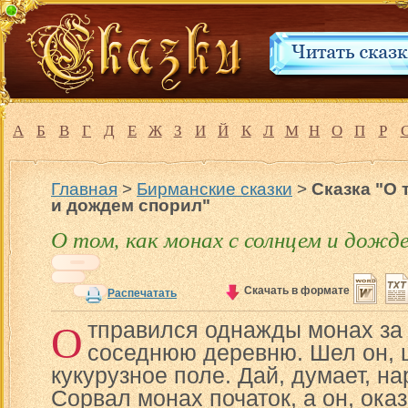
А
Б
В
Г
Д
Е
Ж
З
И
Й
К
Л
М
Н
О
П
Р
Главная
>
Бирманские сказки
>
Сказка "О 
и дождем спорил"
О том, как монах с солнцем и дожд
Скачать в формате
Распечатать
О
тправился однажды монах за
соседнюю деревню. Шел он, ш
кукурузное поле. Дай, думает, на
Сорвал монах початок, а он, оказ