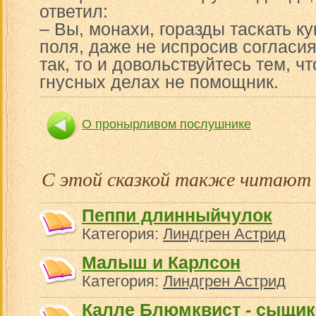
ответил:
– Вы, монахи, горазды таскать ку
поля, даже не испросив согласия
так, то и довольствуйтесь тем, ч
гнусных делах не помощник.
О пронырливом послушнике
О том, как м
С этой сказкой также читают
Пеппи длинныйчулок
Категория:
Линдгрен Астрид
Малыш и Карлсон
Категория:
Линдгрен Астрид
Калле Блюмквист - сыщик