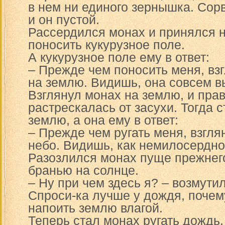
в нем ни единого зернышка. Сорв
и он пустой.
Рассердился монах и принялся 
поносить кукурузное поле.
А кукурузное поле ему в ответ:
– Прежде чем поносить меня, взг
на землю. Видишь, она совсем в
Взглянул монах на землю, и прав
растрескалась от засухи. Тогда с
землю, а она ему в ответ:
– Прежде чем ругать меня, взгля
небо. Видишь, как немилосердно
Разозлился монах пуще прежнег
бранью на солнце.
– Ну при чем здесь я? – возмути
Спроси-ка лучше у дождя, почему
напоить землю влагой.
Теперь стал монах ругать дождь, 