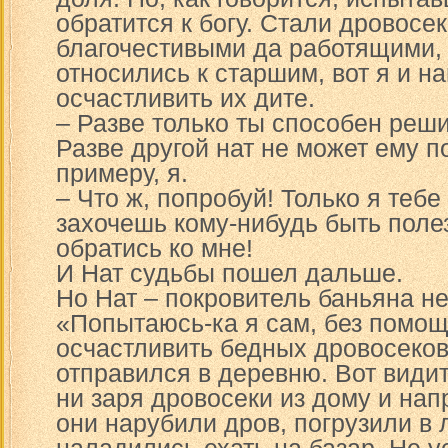
обратится к богу. Стали дровосек
благочестивыми да работящими,
относились к старшим, вот я и 
осчастливить их дите.
– Разве только ты способен реши
Разве другой нат не может ему по
примеру, я.
– Что ж, попробуй! Только я тебе
захочешь кому-нибудь быть поле
обратись ко мне!
И Нат судьбы пошел дальше.
Но Нат – покровитель баньяна не
«Попытаюсь-ка я сам, без помощ
осчастливить бедных дровосеков
отправился в деревню. Вот видит
ни заря дровосеки из дому и нап
они нарубили дров, погрузили в 