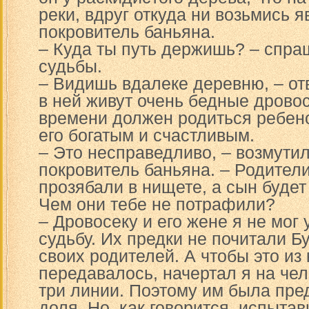
реки, вдруг откуда ни возьмись я
покровитель баньяна.
– Куда ты путь держишь? – спра
судьбы.
– Видишь вдалеке деревню, – отв
в ней живут очень бедные дровос
времени должен родиться ребено
его богатым и счастливым.
– Это несправедливо, – возмутил
покровитель баньяна. – Родител
прозябали в нищете, а сын будет
Чем они тебе не потрафили?
– Дровосеку и его жене я не мог
судьбу. Их предки не почитали Б
своих родителей. А чтобы это из 
передавалось, начертал я на чел
три линии. Поэтому им была пре
доля. Но, как говорится, испыта