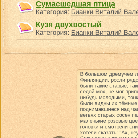
Сумасшедшая птица
Категория:
Бианки Виталий Вал
Кузя двухвостый
Категория:
Бианки Виталий Вал
В большом дремучем ле
Финляндии, росли рядо
были такие старые, так
седой мох, не мог прип
нибудь молодыми, тон
были видны их тёмные
поднимавшиеся над чащ
ветвях старых сосен пе
маленькие розовые цве
головки и смотрели сни
хотели сказать: "Ах, н