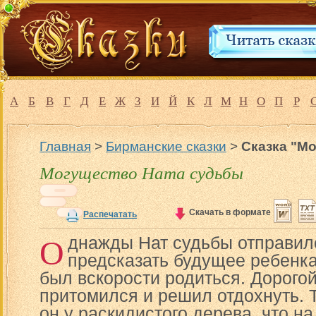
А
Б
В
Г
Д
Е
Ж
З
И
Й
К
Л
М
Н
О
П
Р
Главная
>
Бирманские сказки
>
Сказка "М
Могущество Ната судьбы
Скачать в формате
Распечатать
О
днажды Нат судьбы отправил
предсказать будущее ребенка
был вскорости родиться. Дорого
притомился и решил отдохнуть. 
он у раскидистого дерева, что н