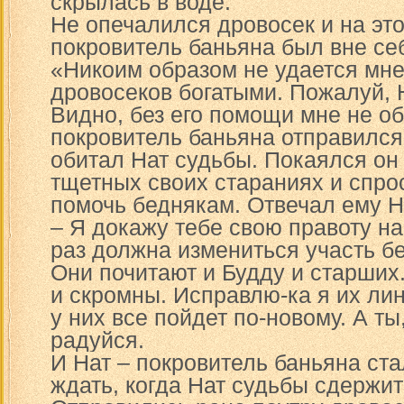
скрылась в воде.
Не опечалился дровосек и на этот
покровитель баньяна был вне себ
«Никоим образом не удается мне
дровосеков богатыми. Пожалуй, 
Видно, без его помощи мне не об
покровитель баньяна отправился 
обитал Нат судьбы. Покаялся он
тщетных своих стараниях и спрос
помочь беднякам. Отвечал ему Н
– Я докажу тебе свою правоту на
раз должна измениться участь б
Они почитают и Будду и старших
и скромны. Исправлю-ка я их лин
у них все пойдет по-новому. А ты
радуйся.
И Нат – покровитель баньяна ст
ждать, когда Нат судьбы сдержи