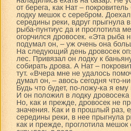
наладились ехать на базар. Не у
от берега, как Нат – покровител
лодку мешок с серебром. Доехал
середины реки, вдруг прыгнула в
рыба-пунтиус да и проглотила ме
огорчился дровосек. «Эта рыба н
подумал он, – уж очень она боль
На следующий день дровосек оп
лес. Привязал он лодку к баньяну
собирать дрова. А Нат – покрови
тут. «Вчера мне не удалось помо
думал он, – авось сегодня что-н
Будь что будет, по-ложу-ка я ему
И он положил в лодку дровосека
Но, как и прежде, дровосек не п
значения. Как и в прошлый раз, 
середины реки, в нее прыгнула р
как и прежде, проглотила мешок 