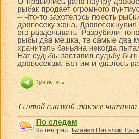
Отправились рано поутру дровосе
рыбак продает огромного пунтиус
– Что-то захотелось поесть рыбки
дровосеку жена. Дровосек купил 
его разделывать. Разрубили попо
рыбы два мешка, те самые два м
хранитель баньяна некогда пыта
Нат судьбы заставил судьбу быт
дровосекам. Вот им и удалось ра
Три истины
С этой сказкой также читают
По следам
Категория:
Бианки Виталий Вал