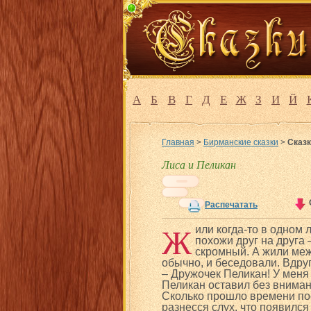
А
Б
В
Г
Д
Е
Ж
З
И
Й
Главная
>
Бирманские сказки
>
Сказк
Лиса и Пеликан
Распечатать
Ж
или когда-то в одном 
похожи друг на друга
скромный. А жили меж
обычно, и беседовали. Вдруг
– Дружочек Пеликан! У меня 
Пеликан оставил без внимани
Сколько прошло времени посл
разнесся слух, что появился