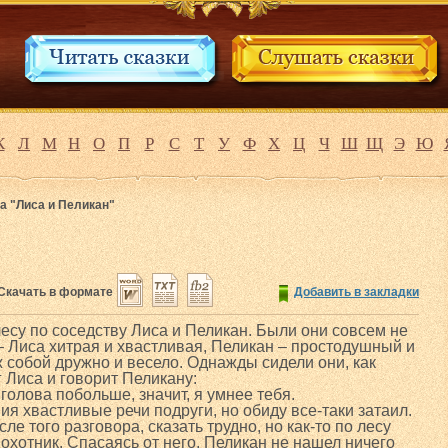
К
Л
М
Н
О
П
Р
С
Т
У
Ф
Х
Ц
Ч
Ш
Щ
Э
Ю
а "Лиса и Пеликан"
Скачать в формате
Добавить в закладки
лесу по соседству Лиса и Пеликан. Были они совсем не
 – Лиса хитрая и хвастливая, Пеликан – простодушный и
 собой дружно и весело. Однажды сидели они, как
 Лиса и говорит Пеликану:
голова побольше, значит, я умнее тебя.
я хвастливые речи подруги, но обиду все-таки затаил.
е того разговора, сказать трудно, но как-то по лесу
 охотник. Спасаясь от него, Пеликан не нашел ничего