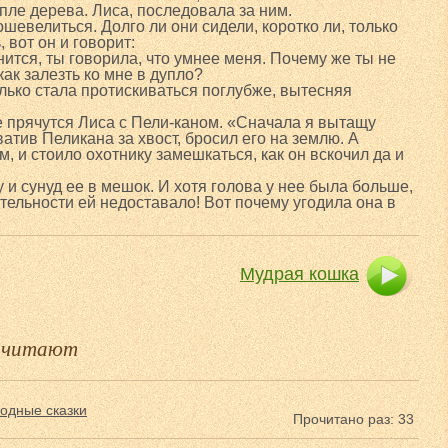
упле дерева. Лиса, последовала за ним.
ошевелиться. Долго ли они сидели, коротко ли, только
 вот он и говорит:
ится, ты говорила, что умнее меня. Почему же ты не
ак залезть ко мне в дупло?
олько стала протискиваться поглубже, вытесняя
ле прячутся Лиса с Пели-каном. «Сначала я вытащу
ватив Пеликана за хвост, бросил его на землю. А
 и стоило охотнику замешкаться, как он вскочил да и
и сунуд ее в мешок. И хотя голова у нее была больше,
тельности ей недоставало! Вот почему угодила она в
Мудрая кошка
е читают
одные сказки
Прочитано раз: 33