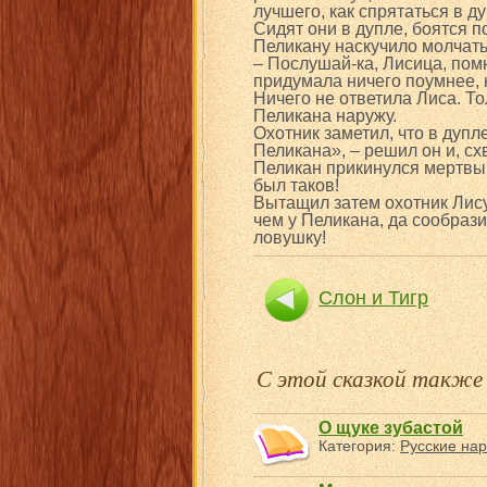
лучшего, как спрятаться в д
Сидят они в дупле, боятся п
Пеликану наскучило молчать,
– Послушай-ка, Лисица, помн
придумала ничего поумнее, к
Ничего не ответила Лиса. Т
Пеликана наружу.
Охотник заметил, что в дуп
Пеликана», – решил он и, сх
Пеликан прикинулся мертвым,
был таков!
Вытащил затем охотник Лису 
чем у Пеликана, да сообрази
ловушку!
Слон и Тигр
С этой сказкой такж
О щуке зубастой
Категория:
Русские нар