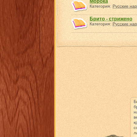
Морока
Категория:
Русские нар
Брито - стрижено
Категория:
Русские нар
Б
б
н
в
к
с
л