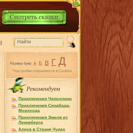
Я
Д
Г
В
Б
А
Размер букв:
*Настройки сохраняются в Cookies
Рекомендуем
Приключения Чиполлино
Приключения Синдбада-
Морехода
Приключения Эмиля из
Лeннеберги
Алиса в Стране Чудес