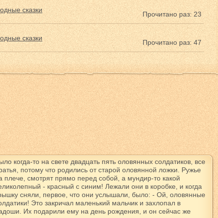
одные сказки
Прочитано раз: 23
одные сказки
Прочитано раз: 47
ыло когда-то на свете двадцать пять оловянных солдатиков, все
ратья, потому что родились от старой оловянной ложки. Ружье
а плече, смотрят прямо перед собой, а мундир-то какой
еликолепный - красный с синим! Лежали они в коробке, и когда
рышку сняли, первое, что они услышали, было: - Ой, оловянные
олдатики! Это закричал маленький мальчик и захлопал в
адоши. Их подарили ему на день рождения, и он сейчас же