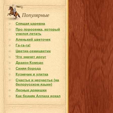
Популярные
Спящая царевна
Про поросенка, который
учился летать
Аленький цветочек
Га-га-га!
Цветик-семицветик
Что значит досуг
Дракон Комодо
Синяя борода
Кузнечик и улитка
Счастье и несчастье (на
белорусском языке)
Лесные домишки
Как бедняк Аллаха искал