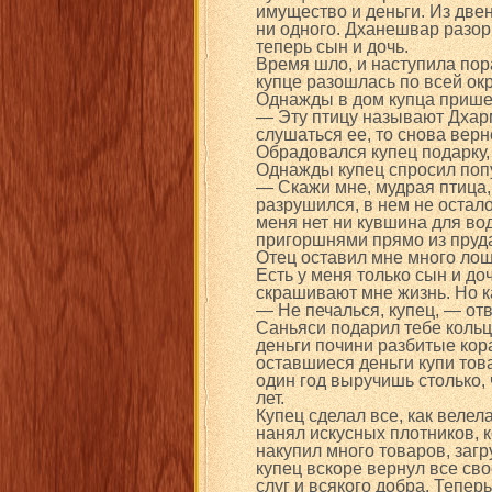
имущество и деньги. Из двен
ни одного. Дханешвар разо
теперь сын и дочь.
Время шло, и наступила пор
купце разошлась по всей окру
Однажды в дом купца пришел
— Эту птицу называют Дхарм
слушаться ее, то снова верн
Обрадовался купец подарку, 
Однажды купец спросил поп
— Скажи мне, мудрая птица,
разрушился, в нем не остало
меня нет ни кувшина для вод
пригоршнями прямо из пруда
Отец оставил мне много лош
Есть у меня только сын и до
скрашивают мне жизнь. Но к
— Не печалься, купец, — отв
Саньяси подарил тебе кольц
деньги почини разбитые кор
оставшиеся деньги купи това
один год выручишь столько,
лет.
Купец сделал все, как велел
нанял искусных плотников, 
накупил много товаров, загр
купец вскоре вернул все св
слуг и всякого добра. Тепе