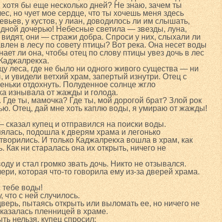
хотя бы еще несколько дней? Не знаю, зачем ты
ес, но чует мое сердце, что ты хочешь меня здесь
евьев, у кустов, у лиан, доводилось ли им слышать,
родной дочерью! Небесные светила — звезды, луна,
видят, они — стражи добра. Спроси у них, слыхали ли
влен в лесу по совету птицы? Вот река. Она несет воды
знает ли она, чтобы отец по слову птицы увез дочь в лес
Каджалрекха.
щу леса, где не было ни одного живого существа — ни
ы, и увидели ветхий храм, запертый изнутри. Отец с
пеньки отдохнуть. Полуденное солнце жгло
а изнывала от жажды и голода.
 Где ты, мамочка? Где ты, мой дорогой брат? Злой рок
ью. Отец, дай мне хоть каплю воды, я умираю от жажды!
 сказал купец и отправился на поиски воды.
нялась, подошла к дверям храма и легонько
творились. И только Каджалрекха вошла в храм, как
. Как ни старалась она их открыть, ничего не
ду и стал громко звать дочь. Никто не отзывался.
ри, которая что-то говорила ему из-за дверей храма.
 тебе воды!
 что с ней случилось.
дверь, пытаясь открыть или выломать ее, но ничего не
оказалась пленницей в храме.
ть нельзя, купец спросил: