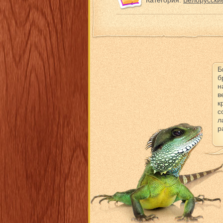
Категория:
Белорусские
Б
б
н
в
к
с
л
р