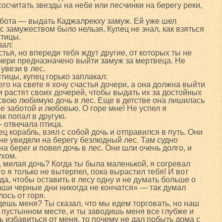
осчитать звезды на небе или песчинки на берегу реки,
абота — выдать Каджалрекху замуж. Ей уже шел
с замужеством было нельзя. Купец не знал, как взяться
птицы.
зал:
ья, но впереди тебя ждут другие, от которых ты не
чери предназначено выйти замуж за мертвеца. Не
увези в лес.
тицы, купец горько заплакал:
го на свете я хочу счастья дочери, а она должна выйти
и растят своих дочерей, чтобы выдать их за достойных
 свою любимую дочь в лес. Еще в детстве она лишилась
ее заботой и любовью. О горе мне! Не успел я
ак попал в другую.
 отвечала птица.
ец корабль, взял с собой дочь и отправился в путь. Они
 не увидели на берегу безлюдный лес. Там судно
на берег и повел дочь в лес. Они шли очень долго, и
ухом.
, милая дочь? Когда ты была маленькой, я согревал
го я только не вытерпел, пока вырастил тебя! И вот
да, чтобы оставить в лесу одну и не думать больше о
аши черные дни никогда не кончатся» — так думал
ось от горя.
дешь меня? Ты сказал, что мы едем торговать, но наш
м пустынном месте, и ты заводишь меня все глубже и
ь избавиться от меня, то почему не дал побыть дома с