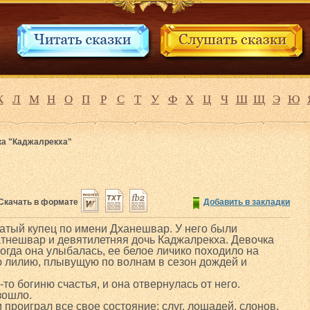
К
Л
М
Н
О
П
Р
С
Т
У
Ф
Х
Ц
Ч
Ш
Щ
Э
Ю
ка "Каджалрекха"
Скачать в формате
Добавить в закладки
атый купец по имени Дханешвар. У него были
тнешвар и девятилетняя дочь Каджалрекха. Девочка
Когда она улыбалась, ее белое личико походило на
лилию, плывущую по волнам в сезон дождей и
-то богиню счастья, и она отвернулась от него.
зошло.
и проиграл все свое состояние: слуг, лошадей, слонов,