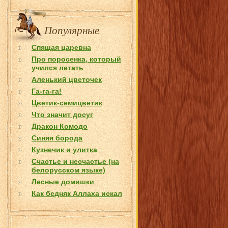
Популярные
Спящая царевна
Про поросенка, который
учился летать
Аленький цветочек
Га-га-га!
Цветик-семицветик
Что значит досуг
Дракон Комодо
Синяя борода
Кузнечик и улитка
Счастье и несчастье (на
белорусском языке)
Лесные домишки
Как бедняк Аллаха искал