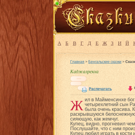
А
Б
В
Г
Д
Е
Ж
З
И
Й
Главная
>
Бенгальские сказки
>
Сказ
Каджалрекха
Распечатать
Ж
ил в Майменсинхе бог
четырехлетний сын Ра
была очень красива. 
раскрывшуюся белоснежную 
сияющую, как жемчуг.
Купец, видно, прогневил чем
Послушайте, что с ним прои
Купец любил играть в кости 