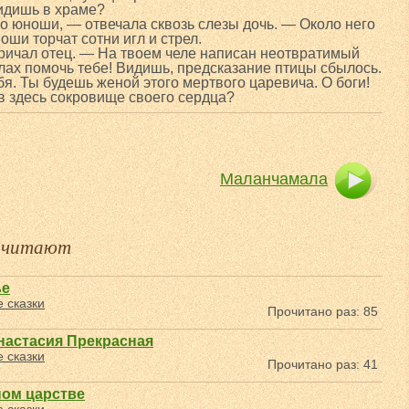
видишь в храме?
ло юноши, — отвечала сквозь слезы дочь. — Около него
оши торчат сотни игл и стрел.
ричал отец. — На твоем челе написан неотвратимый
илах помочь тебе! Видишь, предсказание птицы сбылось.
я. Ты будешь женой этого мертвого царевича. О боги!
ив здесь сокровище своего сердца?
Маланчамала
е читают
ье
 сказки
Прочитано раз: 85
настасия Прекрасная
 сказки
Прочитано раз: 41
ном царстве