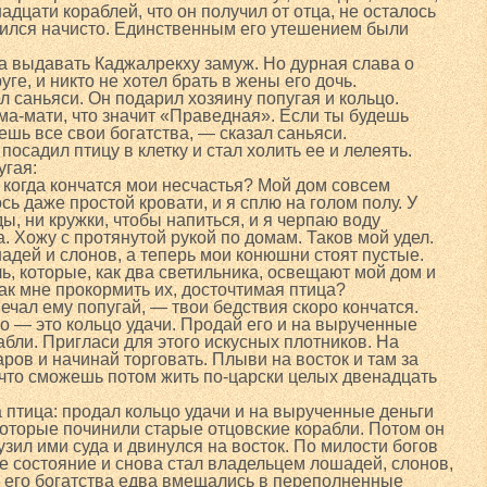
адцати кораблей, что он получил от отца, не осталось
рился начисто. Единственным его утешением были
а выдавать Каджалрекху замуж. Но дурная слава о
ге, и никто не хотел брать в жены его дочь.
 саньяси. Он подарил хозяину попугая и кольцо.
а-мати, что значит «Праведная». Если ты будешь
ешь все свои богатства, — сказал саньяси.
посадил птицу в клетку и стал холить ее и лелеять.
угая:
 когда кончатся мои несчастья? Мой дом совсем
сь даже простой кровати, и я сплю на голом полу. У
ы, ни кружки, чтобы напиться, и я черпаю воду
. Хожу с протянутой рукой по домам. Таков мой удел.
адей и слонов, а теперь мои конюшни стоят пустые.
чь, которые, как два светильника, освещают мой дом и
ак мне прокормить их, досточтимая птица?
ечал ему попугай, — твои бедствия скоро кончатся.
о — это кольцо удачи. Продай его и на вырученные
абли. Пригласи для этого искусных плотников. На
ров и начинай торговать. Плыви на восток и там за
 что сможешь потом жить по-царски целых двенадцать
а птица: продал кольцо удачи и на вырученные деньги
которые починили старые отцовские корабли. Потом он
узил ими суда и двинулся на восток. По милости богов
ое состояние и снова стал владельцем лошадей, слонов,
рь его богатства едва вмещались в переполненные