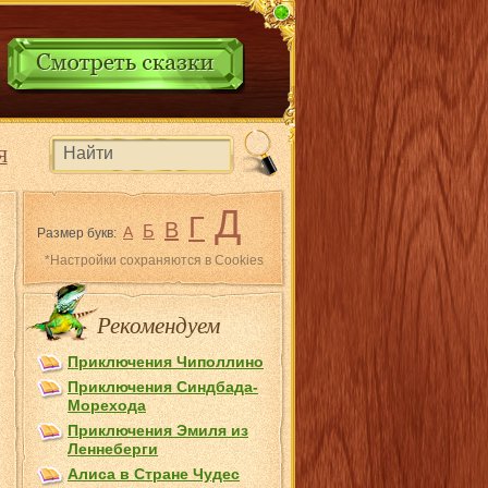
Я
Д
Г
В
Б
А
Размер букв:
*Настройки сохраняются в Cookies
Рекомендуем
Приключения Чиполлино
Приключения Синдбада-
Морехода
Приключения Эмиля из
Лeннеберги
Алиса в Стране Чудес