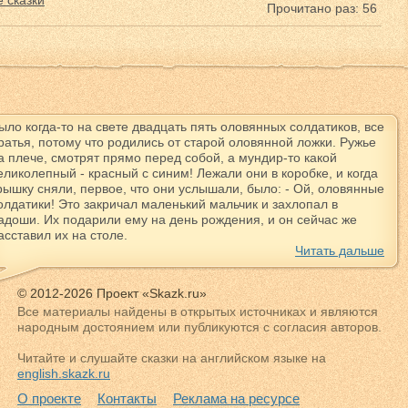
 сказки
Прочитано раз: 56
ыло когда-то на свете двадцать пять оловянных солдатиков, все
ратья, потому что родились от старой оловянной ложки. Ружье
а плече, смотрят прямо перед собой, а мундир-то какой
еликолепный - красный с синим! Лежали они в коробке, и когда
рышку сняли, первое, что они услышали, было: - Ой, оловянные
олдатики! Это закричал маленький мальчик и захлопал в
адоши. Их подарили ему на день рождения, и он сейчас же
асставил их на столе.
Читать дальше
© 2012-2026 Проект «Skazk.ru»
Все материалы найдены в открытых источниках и являются
народным достоянием или публикуются с согласия авторов.
Читайте и слушайте сказки на английском языке на
english.skazk.ru
О проекте
Контакты
Реклама на ресурсе