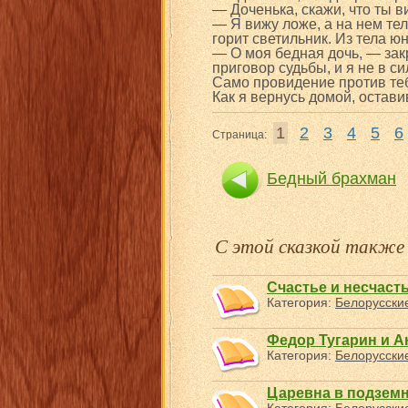
— Доченька, скажи, что ты 
— Я вижу ложе, а на нем те
горит светильник. Из тела юн
— О моя бедная дочь, — зак
приговор судьбы, и я не в с
Само провидение против теб
Как я вернусь домой, остав
1
2
3
4
5
6
Страница:
Бедный брахман
С этой сказкой такж
Счастье и несчаст
Категория:
Белорусские
Федор Тугарин и А
Категория:
Белорусские
Царевна в подзем