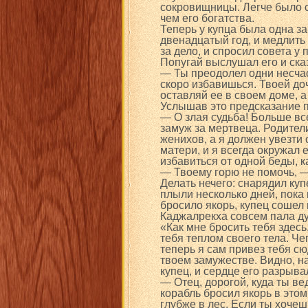
сокровищницы. Легче было с
чем его богатства.
Теперь у купца была одна з
двенадцатый год, и медлить 
за дело, и спросил совета у 
Попугай выслушал его и ска
— Ты преодолел одни несчаст
скоро избавишься. Твоей до
оставляй ее в своем доме, а 
Услышав это предсказание п
— О злая судьба! Больше все
замуж за мертвеца. Родител
женихов, а я должен увезти
матери, и я всегда окружал 
избавиться от одной беды, к
— Твоему горю не помочь, —
Делать нечего: снарядил куп
плыли несколько дней, пока
бросило якорь, купец сошел 
Каджалрекха совсем пала д
«Как мне бросить тебя здесь
тебя теплом своего тела. Че
теперь я сам привез тебя сю
твоем замужестве. Видно, н
купец, и сердце его разрывал
— Отец, дорогой, куда ты ве
корабль бросил якорь в это
глубже в лес. Если ты хочеш