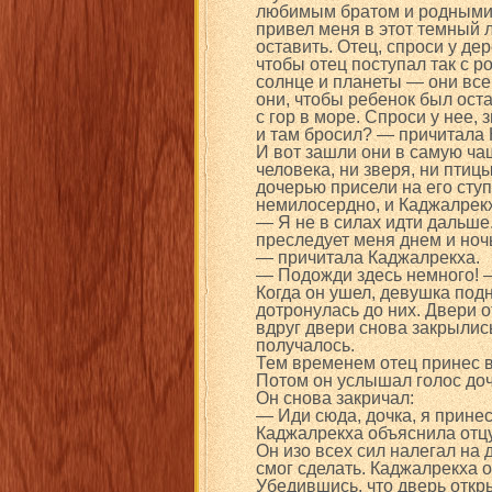
любимым братом и родными 
привел меня в этот темный л
оставить. Отец, спроси у дер
чтобы отец поступал так с 
солнце и планеты — они все 
они, чтобы ребенок был оста
с гор в море. Спроси у нее, 
и там бросил? — причитала 
И вот зашли они в самую ча
человека, ни зверя, ни птиц
дочерью присели на его сту
немилосердно, и Каджалрекх
— Я не в силах идти дальше.
преследует меня днем и ноч
— причитала Каджалрекха.
— Подожди здесь немного! —
Когда он ушел, девушка под
дотронулась до них. Двери о
вдруг двери снова закрылись
получалось.
Тем временем отец принес во
Потом он услышал голос доче
Он снова закричал:
— Иди сюда, дочка, я принес
Каджалрекха объяснила отцу,
Он изо всех сил налегал на 
смог сделать. Каджалрекха 
Убедившись, что дверь откры