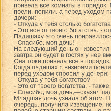
привела все комнаты в порядок.
поели, попили, а перед уходом 
дочери:
- Откуда у тебя столько богатств
- Это все от твоего богатства, - о
Падишаху это очень понравилось,
- Спасибо, моя дочь!
На следующий день он известил 
завтра он будет в гостях у нее в
Она тоже привела все в порядок.
Когда падишах с визирями поели
перед уходом спросил у дочери:
- Откуда у тебя богатство?
- Это от твоего богатства, - также
- Спасибо, моя дочь,—сказал па
Младшая дочь узнала об этом. Но
очередь, получила извещение, не
подобно старшим сестрам, не ра