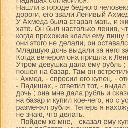
Падишах согласился.
Нашли в городе бедного человека
дороги, его звали Ленивый Ахмед
У Ахмеда была старая мать, и ж
хате. Он был настолько ленив, чт
когда прохожие клали ему пищу п
они этого не делали, он оставал
Младшую дочь выдали за него з
Когда вечером она пришла к Лени
Утром девушка дала ему рубль ;
пошел на базар. Там он встретил
- Ахмед, - спросил его купец, - о
- Падишах, - ответил тот, - выда
дочь ; она мне дала рубль и ска
на базар и купил кое-чего, но с 
разменял рубля. Теперь я нахожу
не знаю, что делать.
- Пойдем ко мне, - сказал ему ку