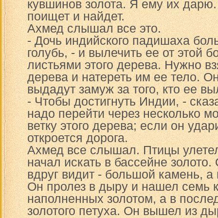
кувшинов золота. Я ему их дарю.
поищет и найдет.
Ахмед слышал все это.
- Дочь индийского падишаха боль
голубь, - и вылечить ее от этой 
листьями этого дерева. Нужно вз
дерева и натереть им ее тело. О
выдадут замуж за того, кто ее вы
- Чтобы достигнуть Индии, - сказ
надо перейти через несколько м
ветку этого дерева; если он уда
откроется дорога.
Ахмед все слышал. Птицы улетел
начал искать в бассейне золото. 
вдруг видит - большой камень, а
Он пролез в дыру и нашел семь 
наполненных золотом, а в после
золотого петуха. Он вышел из д