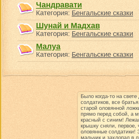
Чандравати
Категория:
Бенгальские сказки
Шунай и Мадхав
Категория:
Бенгальские сказки
Малуа
Категория:
Бенгальские сказки
Было когда-то на свете
солдатиков, все братья
старой оловянной ложки
прямо перед собой, а м
красный с синим! Лежал
крышку сняли, первое, 
оловянные солдатики! 
мальчик и захлопал в 