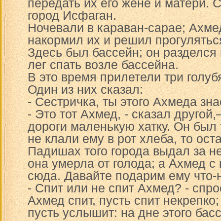
передать их его жене и матери. 
город Исфаган.
Ночевали в караван-сарае; Ахме
накормил их и решил прогуляться
Здесь был бассейн; он разделся
лег спать возле бассейна.
В это время прилетели три голуб
Один из них сказал:
- Сестричка, ты этого Ахмеда зн
- Это тот Ахмед, - сказал другой
дороги маленькую хатку. Он был 
не клали ему в рот хлеба, то ос
Падишах того города выдал за не
она умерла от голода; а Ахмед с
сюда. Давайте подарим ему что-
- Спит или не спит Ахмед? - спро
Ахмед спит, пусть спит некрепко;
пусть услышит: на дне этого бас