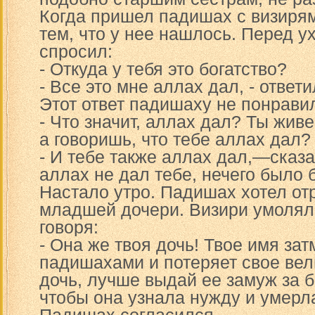
Когда пришел падишах с визирям
тем, что у нее нашлось. Перед 
спросил:
- Откуда у тебя это богатство?
- Все это мне аллах дал, - ответи
Этот ответ падишаху не понрави
- Что значит, аллах дал? Ты жив
а говоришь, что тебе аллах дал?
- И тебе также аллах дал,—сказ
аллах не дал тебе, нечего было 
Настало утро. Падишах хотел от
младшей дочери. Визири умоляли
говоря:
- Она же твоя дочь! Твое имя за
падишахами и потеряет свое вел
дочь, лучше выдай ее замуж за б
чтобы она узнала нужду и умерла