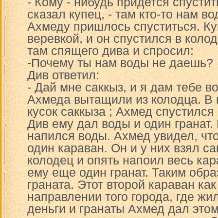
- Кому - нибудь придется спустит
сказал купец, - там кто-то нам во
Ахмеду пришлось спуститься. Ку
веревкой, и он спустился в коло
там спящего дива и спросил:
-Почему ты нам воды не даешь?
Див ответил:
- Дай мне саккыз, и я дам тебе во
Ахмеда вытащили из колодца. В
кусок саккыза ; Ахмед спустился 
Див ему дал воды и один гранат.
напился воды. Ахмед увидел, чт
один караван. Он и у них взял са
колодец и опять напоил весь ка
ему еще один гранат. Таким обра
граната. Этот второй караван как
направлении того города, где жи
деньги и гранаты Ахмед дал это