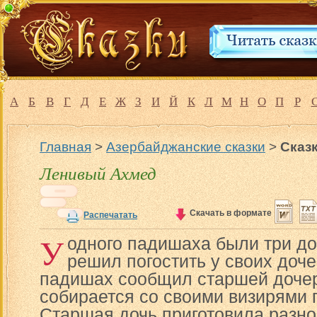
А
Б
В
Г
Д
Е
Ж
З
И
Й
К
Л
М
Н
О
П
Р
Главная
>
Азербайджанские сказки
>
Сказ
Ленивый Ахмед
Скачать в формате
Распечатать
У
одного падишаха были три д
решил погостить у своих доч
падишах сообщил старшей дочер
собирается со своими визирями п
Старшая дочь приготовила разно