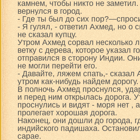
камнем, чтобы никто не заметил.
вернулся в город.
- Где ты был до сих пор?—спрос
- Я гулял, - ответил Ахмед, но о 
не сказал купцу.
Утром Ахмед сорвал несколько л
ветку с дерева, которое указал г
отправился в сторону Индии. Он
не могли перейти его.
- Давайте, ляжем спать,- сказал 
утром как-нибудь найдем дорогу.
В полночь Ахмед проснулся, уда
и перед ним открылась дорога. У
проснулись и видят - моря нет , а
пролегает хорошая дорога.
Наконец, они дошли до города, г
индийского падишаха. Остановил
сарае.