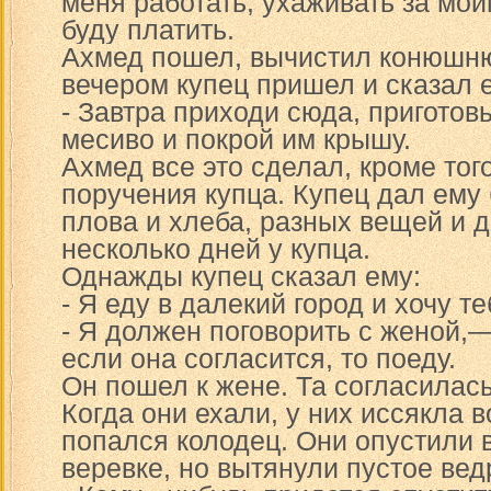
меня работать, ухаживать за мои
буду платить.
Ахмед пошел, вычистил конюшню
вечером купец пришел и сказал 
- Завтра приходи сюда, приготовь
месиво и покрой им крышу.
Ахмед все это сделал, кроме тог
поручения купца. Купец дал ему
плова и хлеба, разных вещей и д
несколько дней у купца.
Однажды купец сказал ему:
- Я еду в далекий город и хочу те
- Я должен поговорить с женой,
если она согласится, то поеду.
Он пошел к жене. Та согласилась
Когда они ехали, у них иссякла в
попался колодец. Они опустили в
веревке, но вытянули пустое вед