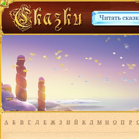
А
Б
В
Г
Д
Е
Ж
З
И
Й
К
Л
М
Н
О
П
Р