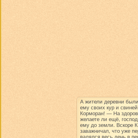
А жители деревни были
ему своих кур и свине
Корморан! — На здоров
желаете ли ещё, госпо
ему до земли. Вскоре К
заважничал, что уже пе
валялся весь день в пе