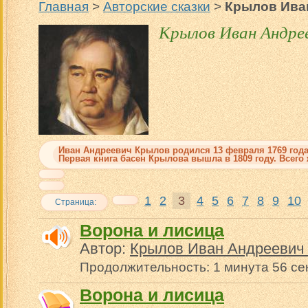
Главная
>
Авторские сказки
>
Крылов Иван
Крылов Иван Андрее
Иван Андреевич Крылов
родился 13 февраля 1769 год
Первая книга басен Крылова вышла в 1809 году. Всего
1
2
3
4
5
6
7
8
9
10
Страница:
Ворона и лисица
Автор:
Крылов Иван Андреевич 
Продолжительность: 1 минута 56 се
Ворона и лисица