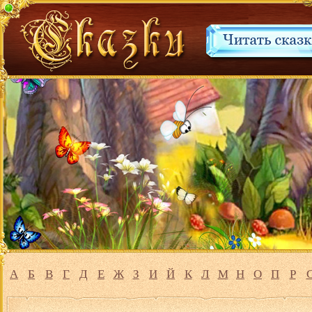
А
Б
В
Г
Д
Е
Ж
З
И
Й
К
Л
М
Н
О
П
Р