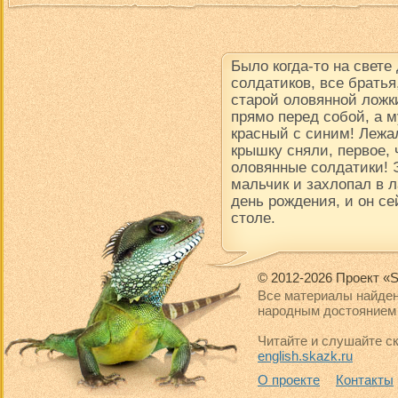
Было когда-то на свете
солдатиков, все братья
старой оловянной ложки
прямо перед собой, а м
красный с синим! Лежал
крышку сняли, первое, 
оловянные солдатики! 
мальчик и захлопал в 
день рождения, и он се
столе.
© 2012-2026 Проект «S
Все материалы найден
народным достоянием 
Читайте и слушайте ск
english.skazk.ru
О проекте
Контакты