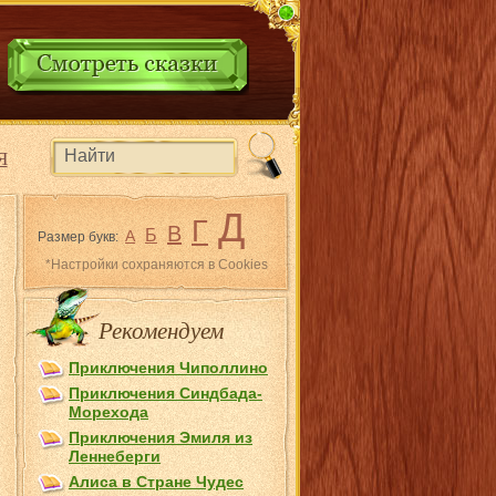
Я
Д
Г
В
Б
А
Размер букв:
*Настройки сохраняются в Cookies
Рекомендуем
Приключения Чиполлино
Приключения Синдбада-
Морехода
Приключения Эмиля из
Лeннеберги
Алиса в Стране Чудес