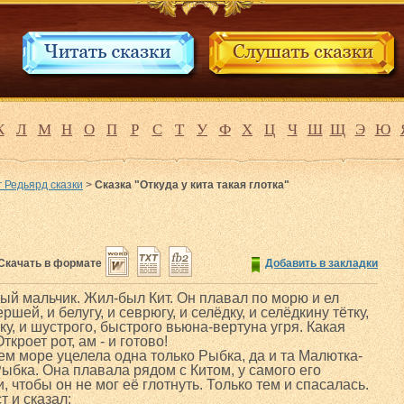
К
Л
М
Н
О
П
Р
С
Т
У
Ф
Х
Ц
Ч
Ш
Щ
Э
Ю
 Редьярд сказки
>
Сказка "Откуда у кита такая глотка"
Скачать в формате
Добавить в закладки
ый мальчик. Жил-был Кит. Он плавал по морю и ел
ршей, и белугу, и севрюгу, и селёдку, и селёдкину тётку,
чку, и шустрого, быстрого вьюна-вертуна угря. Какая
ткроет рот, ам - и готово!
сем море уцелела одна только Рыбка, да и та Малютка-
ыбка. Она плавала рядом с Китом, у самого его
и, чтобы он не мог её глотнуть. Только тем и спасалась.
т и сказал: