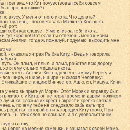
л трепака, что Кит почувствовал себя совсем
абыл про подтяжки?).
ке:
е по вкусу. У меня от него икота. Что делать?
выпрыгнул вон, - посоветовала Малютка-Колюшка.
ный рот:
еди себя как следует. У меня из-за тебя икота.
мне и тут хорошо! Вот если ты отвезёшь меня к моим
ёсам Англии, тогда я, пожалуй, подумаю, выходить мне
огами.
мой, - сказала хитрая Рыбка Киту. - Ведь я говорила
храбрый.
 путь. Он плыл, и плыл, и плыл, работая всю дорогу
, хотя ему сильно мешала икота.
елые утёсы Англии. Кит подплыл к самому берегу и
- все шире, и шире, и шире - и сказал Человеку:
. Ближайшие станции: Винчестер, Аш-элот, Нашуа, Кини
о рта у него выпрыгнул Моряк. Этот Моряк и вправду был
я в животе у Кита, он не терял времени даром: ножиком
е лучинки, сложил их крест-накрест и крепко связал
маешь, почему тебе не следовало забывать про
ась решётка, которой он и загородил Киту горло; При
лова. Ты этих слов не слышал, и я с удовольствием
кнул я глотку.
на берег, на мелкие камешки, и зашагал к своей Маме,