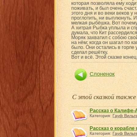
которая позволяла ему ходит
поживать, и был очень счаст
этого дня и во веки веков у 
проглотить, ни выплюнуть. И
мелкая рыбёшка. Вот почему
А хитрая Рыбка уплыла и сп
думала, что Кит рассердился
Моряк захватил с собою св
на нём; когда он шагал по к
было. Они остались в горле 
сделал решётку.
Вот и всё. Этой сказке конец
Слоненок
С этой сказкой такж
Рассказ о Калифе-
Категория:
Гауф Вильг
Рассказ о корабле
Категория:
Гауф Вильг