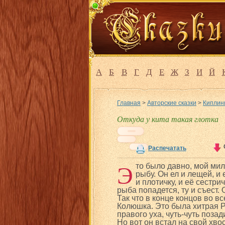
А
Б
В
Г
Д
Е
Ж
З
И
Й
Главная
>
Авторские сказки
>
Киплинг
Откуда у кита такая глотка
Распечатать
Э
то было давно, мой мил
рыбу. Он ел и лещей, и е
и плотичку, и её сестри
рыба попадется, ту и съест. О
Так что в конце концов во в
Колюшка. Это была хитрая Р
правого уха, чуть-чуть позад
Но вот он встал на свой хвос