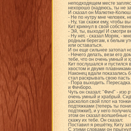
неподходящем месте запляса
нехорошо (надеюсь, ты не з
И сказал он Малютке-Колюш
- Не по нутру мне человек, н
- Ну, так скажи ему, чтобы 
Кит крикнул в свой собствен
- Эй, ты, выходи! И смотри в
- Ну нет, - сказал Моряк, - 
родным берегам, к белым ут
или оставаться.
И он еще сильнее затопал н
- Нечего делать, вези его до
тебе, что он очень умный и 
Кит послушался и пустился в
хвостом и двумя плавниками
Наконец вдали показались б
стал раскрывать свою пасть 
- Пора выходить. Пересадка
и Фичборо.
Чуть он сказал: "Фич!" - из
очень умный и храбрый. Сид
расколол свой плот на тонки
подтяжками (теперь ты пони
подтяжки!), и у него получил
этом он сказал волшебные с
скажу их тебе. Он сказал:
Поставил я решётку, Киту зат
С этими словами он прыгнул 