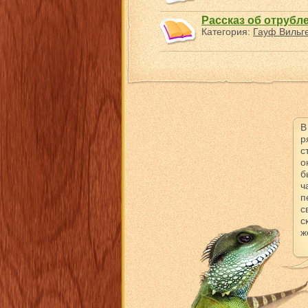
Рассказ об отрубл
Категория:
Гауф Вильг
В
р
с
о
б
ч
п
с
с
ж