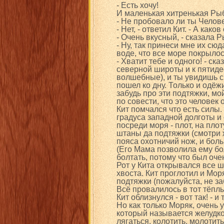
- Есть хочу!
И маленькая хитренькая Рыб
- Не пробовало ли ты Чело
- Нет, - ответил Кит. - А каков
- Очень вкусный, - сказала 
- Ну, так принеси мне их сюд
воде, что все море покрылос
- Хватит тебе и одного! - с
северной широты и к пятиде
волшебные), и ты увидишь ср
пошел ко дну. Только и одёж
забудь про эти подтяжки, мо
по совести, что это человек
Кит помчался что есть силы.
градуса западной долготы и 
посреди моря - плот, на пло
штаны да подтяжки (смотри ж
пояса охотничий нож, и боль
(Его Мама позволила ему бо
болтать, потому что был оче
Рот у Кита открывался все ш
хвоста. Кит проглотил и Мор
подтяжки (пожалуйста, не за
Всё провалилось в тот тёпл
Кит облизнулся - вот так! - и
Но как только Моряк, очень 
который называется желудком
лягаться, колотить, молотить