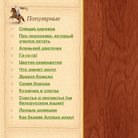
Популярные
Спящая царевна
Про поросенка, который
учился летать
Аленький цветочек
Га-га-га!
Цветик-семицветик
Что значит досуг
Дракон Комодо
Синяя борода
Кузнечик и улитка
Счастье и несчастье (на
белорусском языке)
Лесные домишки
Как бедняк Аллаха искал