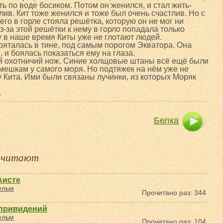
ь по воде босиком. Потом он женился, и стал жить-
лив. Кит тоже женился и тоже был очень счастлив. Но с
него в горле стояла решётка, которую он не мог ни
з-за этой решётки к нему в горло попадала только
 в наше время Киты уже не глотают людей.
ряталась в тине, под самым порогом Экватора. Она
, и боялась показаться ему на глаза.
ой охотничий нож. Синие холщовые штаны всё ещё были
амешкам у самого моря. Но подтяжек на нём уже не
у Кита. Ими были связаны лучинки, из которых Моряк
.
Белка
е читают
Аисте
ельм
Прочитано раз: 344
 привидений
ельм
Прочитано раз: 104