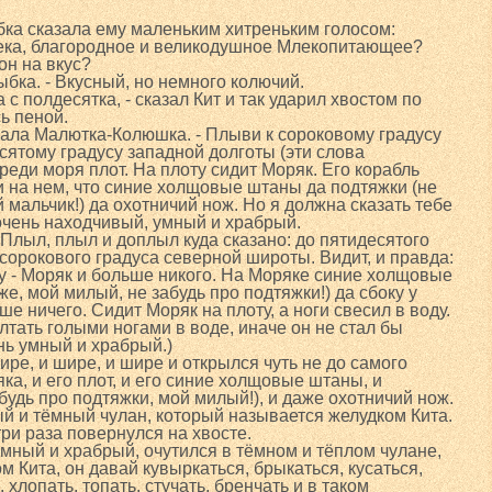
ка сказала ему маленьким хитреньким голосом:
века, благородное и великодушное Млекопитающее?
 он на вкус?
Рыбка. - Вкусный, но немного колючий.
а с полдесятка, - сказал Кит и так ударил хвостом по
ь пеной.
казала Малютка-Колюшка. - Плыви к сороковому градусу
сятому градусу западной долготы (эти слова
еди моря плот. На плоту сидит Моряк. Его корабль
и на нем, что синие холщовые штаны да подтяжки (не
й мальчик!) да охотничий нож. Но я должна сказать тебе
 очень находчивый, умный и храбрый.
 Плыл, плыл и доплыл куда сказано: до пятидесятого
сорокового градуса северной широты. Видит, и правда:
ту - Моряк и больше никого. На Моряке синие холщовые
е, мой милый, не забудь про подтяжки!) да сбоку у
ше ничего. Сидит Моряк на плоту, а ноги свесил в воду.
лтать голыми ногами в воде, иначе он не стал бы
нь умный и храбрый.)
ире, и шире, и шире и открылся чуть не до самого
яка, и его плот, и его синие холщовые штаны, и
будь про подтяжки, мой милый!), и даже охотничий нож.
ый и тёмный чулан, который называется желудком Кита.
 три раза повернулся на хвосте.
умный и храбрый, очутился в тёмном и тёплом чулане,
 Кита, он давай кувыркаться, брыкаться, кусаться,
, хлопать, топать, стучать, бренчать и в таком