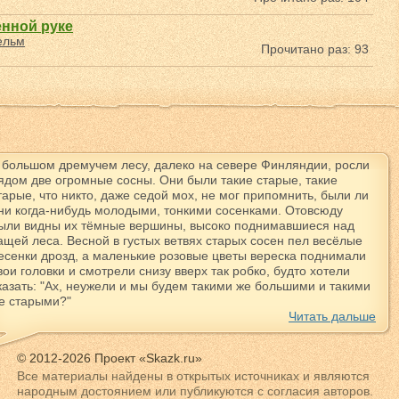
енной руке
ельм
Прочитано раз: 93
 большом дремучем лесу, далеко на севере Финляндии, росли
ядом две огромные сосны. Они были такие старые, такие
тарые, что никто, даже седой мох, не мог припомнить, были ли
ни когда-нибудь молодыми, тонкими сосенками. Отовсюду
ыли видны их тёмные вершины, высоко поднимавшиеся над
ащей леса. Весной в густых ветвях старых сосен пел весёлые
есенки дрозд, а маленькие розовые цветы вереска поднимали
вои головки и смотрели снизу вверх так робко, будто хотели
казать: "Ах, неужели и мы будем такими же большими и такими
е старыми?"
Читать дальше
© 2012-2026 Проект «Skazk.ru»
Все материалы найдены в открытых источниках и являются
народным достоянием или публикуются с согласия авторов.