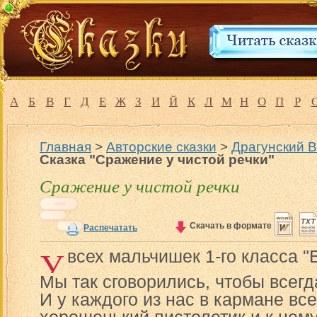
А
Б
В
Г
Д
Е
Ж
З
И
Й
К
Л
М
Н
О
П
Р
Главная
>
Авторские сказки
>
Драгунский 
Сказка "Сражение у чистой речки"
Сражение у чистой речки
Скачать в формате
Распечатать
У
всех мальчишек 1-го класса "
Мы так сговорились, чтобы всегд
И у каждого из нас в кармане вс