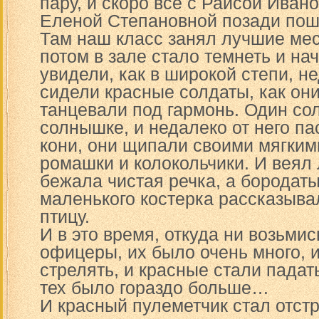
пару, и скоро все с Раисой Иван
Еленой Степановной позади пошл
Там наш класс занял лучшие мес
потом в зале стало темнеть и на
увидели, как в широкой степи, не
сидели красные солдаты, как они
танцевали под гармонь. Один со
солнышке, и недалеко от него п
кони, они щипали своими мягкими
ромашки и колокольчики. И веял 
бежала чистая речка, а бородаты
маленького костерка рассказыва
птицу.
И в это время, откуда ни возьми
офицеры, их было очень много, 
стрелять, и красные стали падат
тех было гораздо больше…
И красный пулеметчик стал отстр