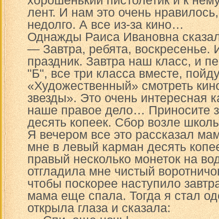
хорошенький пистолетик и к нем
лент. И нам это очень нравилось,
недолго. А все из-за кино…
Однажды Раиса Ивановна сказал
— Завтра, ребята, воскресенье. И
праздник. Завтра наш класс, и п
"Б", все три класса вместе, пойду
«Художественный» смотреть кин
звезды». Это очень интересная к
наше правое дело… Приносите за
десять копеек. Сбор возле школы
Я вечером все это рассказал ма
мне в левый карман десять копее
правый несколько монеток на вод
отгладила мне чистый воротничок
чтобы поскорее наступило завтра
мама еще спала. Тогда я стал о
открыла глаза и сказала: