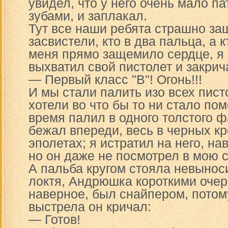
увидел, что у него очень мало па
зубами, и заплакал.
Тут все наши ребята страшно за
засвистели, кто в два пальца, а к
меня прямо защемило сердце, я
выхватил свой пистолет и закрич
— Первый класс "В"! Огонь!!!
И мы стали палить изо всех пист
хотели во что бы то ни стало по
время палил в одного толстого ф
бежал впереди, весь в черных кр
эполетах; я истратил на него, на
но он даже не посмотрел в мою с
А пальба кругом стояла невынос
локтя, Андрюшка короткими очер
наверное, был снайпером, потом
выстрела он кричал:
— Готов!