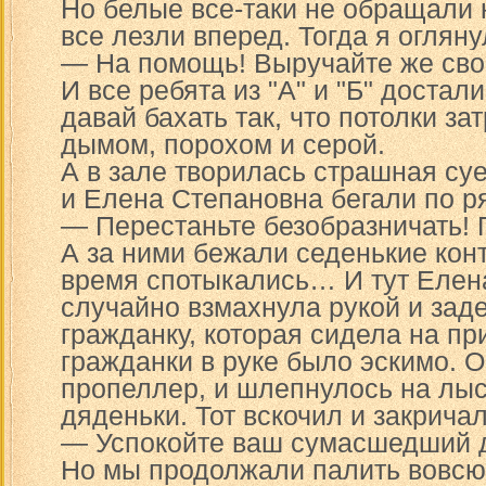
Но белые все-таки не обращали 
все лезли вперед. Тогда я огляну
— На помощь! Выручайте же сво
И все ребята из "А" и "Б" достал
давай бахать так, что потолки за
дымом, порохом и серой.
А в зале творилась страшная су
и Елена Степановна бегали по р
— Перестаньте безобразничать! 
А за ними бежали седенькие кон
время спотыкались… И тут Елен
случайно взмахнула рукой и заде
гражданку, которая сидела на пр
гражданки в руке было эскимо. О
пропеллер, и шлепнулось на лыс
дяденьки. Тот вскочил и закрича
— Успокойте ваш сумасшедший д
Но мы продолжали палить вовсю,