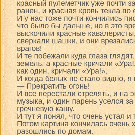
красный пулеметчик уже почти з
ранен, и красная кровь текла по
И у нас тоже почти кончились пи
что было бы дальше, но в это вр
выскочили красные кавалеристы, 
сверкали шашки, и они врезалис
врагов!
И те побежали куда глаза глядят,
земель, а красные кричали «Ура!
как один, кричали «Ура!».
И когда белых не стало видно, я 
— Прекратить огонь!
И все перестали стрелять, и на 
музыка, и один парень уселся за 
гречневую кашу.
И тут я понял, что очень устал и 
Потом картина кончилась очень 
разошлись по домам.