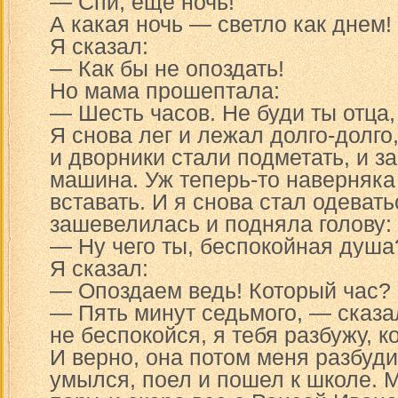
— Спи, еще ночь!
А какая ночь — светло как днем!
Я сказал:
— Как бы не опоздать!
Но мама прошептала:
— Шесть часов. Не буди ты отца,
Я снова лег и лежал долго-долго,
и дворники стали подметать, и з
машина. Уж теперь-то наверняк
вставать. И я снова стал одеват
зашевелилась и подняла голову:
— Ну чего ты, беспокойная душа
Я сказал:
— Опоздаем ведь! Который час?
— Пять минут седьмого, — сказа
не беспокойся, я тебя разбужу, к
И верно, она потом меня разбуди
умылся, поел и пошел к школе. 