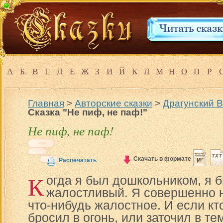
А
Б
В
Г
Д
Е
Ж
З
И
Й
К
Л
М
Н
О
П
Р
Главная
>
Авторские сказки
>
Драгунский 
Сказка "Не пиф, не паф!"
Не пиф, не паф!
Скачать в формате
Распечатать
К
огда я был дошкольником, я 
жалостливый. Я совершенно н
что-нибудь жалостное. И если кто
бросил в огонь, или заточил в те