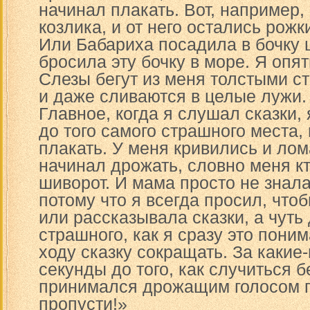
начинал плакать. Вот, например,
козлика, и от него остались рожк
Или Бабариха посадила в бочку 
бросила эту бочку в море. Я опять
Слезы бегут из меня толстыми с
и даже сливаются в целые лужи.
Главное, когда я слушал сказки,
до того самого страшного места,
плакать. У меня кривились и лом
начинал дрожать, словно меня кт
шиворот. И мама просто не знала,
потому что я всегда просил, что
или рассказывала сказки, а чуть
страшного, как я сразу это пони
ходу сказку сокращать. За какие
секунды до того, как случиться б
принимался дрожащим голосом п
пропусти!»