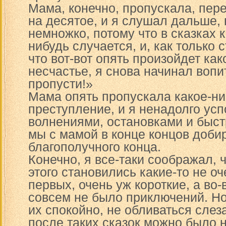
Мама, конечно, пропускала, пере
на десятое, и я слушал дальше, 
немножко, потому что в сказках 
нибудь случается, и, как только 
что вот-вот опять произойдет как
несчастье, я снова начинал вопи
пропусти!»
Мама опять пропускала какое-ни
преступление, и я ненадолго усп
волнениями, остановками и быс
мы с мамой в конце концов доби
благополучного конца.
Конечно, я все-таки соображал, ч
этого становились какие-то не оч
первых, очень уж короткие, а во-
совсем не было приключений. Но
их спокойно, не обливаться слез
после таких сказок можно было н