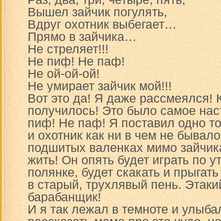
Вышел зайчик погулять,
Вдруг охотник выбегает…
Прямо в зайчика…
Не стреляет!!!
Не пиф! Не паф!
Не ой-ой-ой!
Не умирает зайчик мой!!!
Вот это да! Я даже рассмеялся! 
получилось! Это было самое нас
пиф! Не паф! Я поставил одно то
и охотник как ни в чем не бывал
подшитых валенках мимо зайчика
жить! Он опять будет играть по у
полянке, будет скакать и прыгать
в старый, трухлявый пень. Этак
барабанщик!
И я так лежал в темноте и улыба