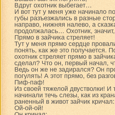
Вдруг охотник выбегает…
И вот тут у меня уже начинало п
губы разъезжались в разные сто
направо, нижняя налево, а сказк
продолжалась… Охотник, значит,
Прямо в зайчика стреляет!
Тут у меня прямо сердце провал
понять, как же это получается. 
охотник стреляет прямо в зайчик
сделал? Что он, первый начал, ч
Ведь он же не задирался? Он п
погулять! А этот прямо, без разго
Пиф-паф!
Из своей тяжелой двустволки! И 
начинали течь слезы, как из кран
раненный в живот зайчик кричал:
Ой-ой-ой!
Он кричал: