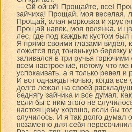
— Ой-ой-ой! Прощайте, все! Про
зайчиха! Прощай, моя веселая, л
Прощай, алая морковка и хрустя
Прощай навек, моя полянка, и цве
лес, где под каждым кустом был г
Я прямо своими глазами видел, 
ложится под тоненькую березку 
заливался в три ручья горючими
всем настроение, потому что ме
успокаивать, а я только ревел и
И вот однажды ночью, когда все у
долго лежал на своей раскладуш
беднягу зайчика и все думал, ка
если бы с ним этого не случилос
настоящему хорошо, если бы тол
случилось. И я так долго думал о
незаметно для себя пересочинил
Раз, два, три, четыре, пять,