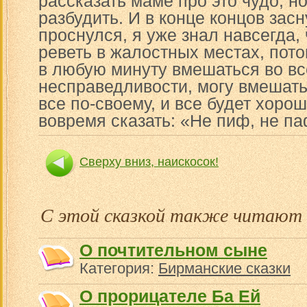
рассказать маме про это чудо, н
разбудить. И в конце концов засн
проснулся, я уже знал навсегда,
реветь в жалостных местах, пото
в любую минуту вмешаться во вс
несправедливости, могу вмешать
все по-своему, и все будет хоро
вовремя сказать: «Не пиф, не па
Сверху вниз, наискосок!
С этой сказкой также читают
О почтительном сыне
Категория:
Бирманские сказки
О прорицателе Ба Ей