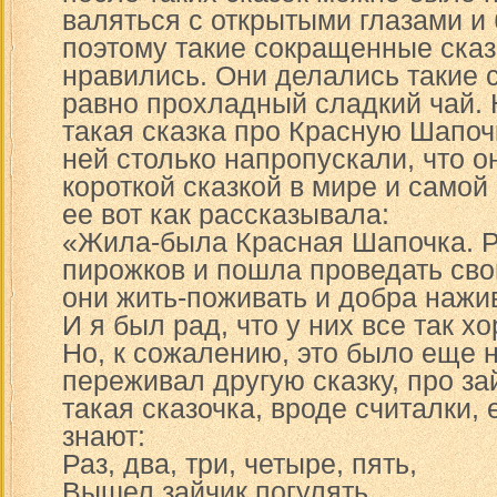
валяться с открытыми глазами и 
поэтому такие сокращенные сказ
нравились. Они делались такие 
равно прохладный сладкий чай. 
такая сказка про Красную Шапоч
ней столько напропускали, что о
короткой сказкой в мире и самой
ее вот как рассказывала:
«Жила-была Красная Шапочка. Р
пирожков и пошла проведать сво
они жить-поживать и добра нажи
И я был рад, что у них все так х
Но, к сожалению, это было еще н
переживал другую сказку, про за
такая сказочка, вроде считалки, 
знают:
Раз, два, три, четыре, пять,
Вышел зайчик погулять,